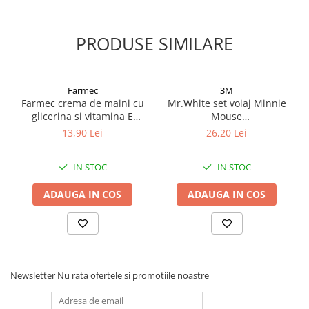
PRODUSE SIMILARE
Farmec
3M
Farmec crema de maini cu
Mr.White set voiaj Minnie
glicerina si vitamina E
Mouse
150ml Zephyr Labs
periuta+pahar+pasta dinti
13,90 Lei
26,20 Lei
cu aroma de menta, 75ml
Zephyr Labs
IN STOC
IN STOC
ADAUGA IN COS
ADAUGA IN COS
Newsletter
Nu rata ofertele si promotiile noastre