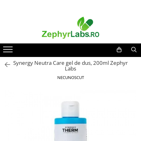
Toate Produsele
Alimentatie sanatoasa
Alimente
Dieta
Imunitate
Synergy Neutra Care gel de dus, 200ml Zephyr
Labs
Ceaiuri
NECUNOSCUT
Altele-Alimentatie sanatoasa
Mama si copil
Ingrijire și cosmetice
Scutece si servetele
Cosmetice copii
Protectie anti-insecte
Hrana pentru bebelusi
Suplimente alimentare copii