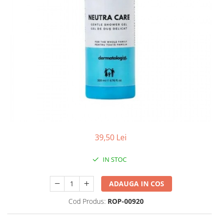
Produse antiparazitare
Sarcina si alaptare
Accesorii
Altele-Mama si copil
Produse pentru ingrijire si
frumusete
Ingrijire ten
Ingrijire maini si picioare
Ingrijire par
39,50 Lei
Igiena orala
Scutece adulti
IN STOC
Igiena intima
ADAUGA IN COS
Ingrijire corp
Produse anti-insecte
Cod Produs:
ROP-00920
Protectie solara