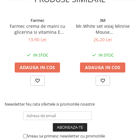
Afectiuni respiratorii
Afectiuni digestive
Afectiuni osteo-articulare
Farmec
3M
Farmec crema de maini cu
Mr.White set voiaj Minnie
Afectiuni oftalmologice
glicerina si vitamina E
Mouse
Afectiuni cardio-vasculare
150ml Zephyr Labs
periuta+pahar+pasta dinti
13,90 Lei
26,20 Lei
Afectiuni urogenitale
cu aroma de menta, 75ml
Zephyr Labs
Sanatatea mintii
IN STOC
IN STOC
Diabet
ADAUGA IN COS
ADAUGA IN COS
Suplimente pentru imunitate
Dieta
Antioxidanti
Altele-Suplimente alimentare
Newsletter
Nu rata ofertele si promotiile noastre
Promo Ianuarie-Septembrie
Vreau sa primesc newsletter cu promotiile