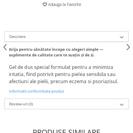
Adauga la Favorite
Altele-Produse pentru ingrijire si
frumusete
Produse tehnico-medicale
Aparatura medicala
Descriere
Plasturi
Altele-Produse tehnico-medicale
Grija pentru sănătate începe cu alegeri simple —
suplimente de calitate care te susțin zi de zi.
Sanatatea cuplului
Tonice sexuale
Gel de dus special formulat pentru a minimiza
iritatia, fiind potrivit pentru pielea sensibila sau
Fertilitate
afectiuni ale pielii, precum eczema si psoriazisul.
Teste de sarcina si ovulatie
Informatii conformitate produs
Altele-Sanatatea cuplului
Suplimente alimentare
Review-uri
(0)
Vitamine si minerale
Afectiuni
Afectiuni dermatologice
PRODUSE SIMILARE