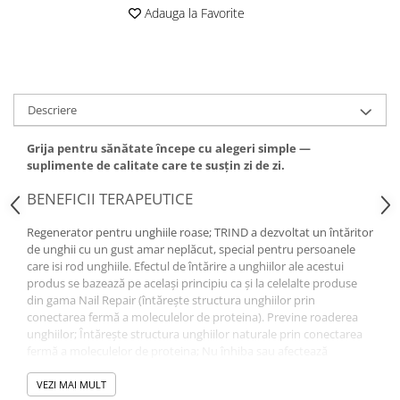
Adauga la Favorite
Descriere
Grija pentru sănătate începe cu alegeri simple —
suplimente de calitate care te susțin zi de zi.
BENEFICII TERAPEUTICE
Regenerator pentru unghiile roase; TRIND a dezvoltat un întăritor
de unghii cu un gust amar neplăcut, special pentru persoanele
care isi rod unghiile. Efectul de întărire a unghiilor ale acestui
produs se bazează pe același principiu ca și la celelalte produse
din gama Nail Repair (întărește structura unghiilor prin
conectarea fermă a moleculelor de proteina). Previne roaderea
unghiilor; Întărește structura unghiilor naturale prin conectarea
fermă a moleculelor de proteina; Nu înhiba sau afectează
hidratarea naturala a unghiei
VEZI MAI MULT