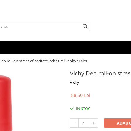
Deo roll-on stress eficacitate 72h 50ml Zephyr Labs
Vichy Deo roll-on stre
Vichy
58,50 Lei
IN STOC
ADAUG