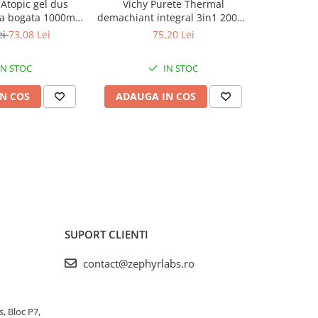
Atopic gel dus
Vichy Purete Thermal
Gerovita
a bogata 1000ml
demachiant integral 3in1 200ml
lotiune 
yr Labs
Zephyr Labs
Z
ei
73,08 Lei
75,20 Lei
IN STOC
IN STOC
N COS
ADAUGA IN COS
ADAUG
SUPORT CLIENTI
contact@zephyrlabs.ro
s, Bloc P7,