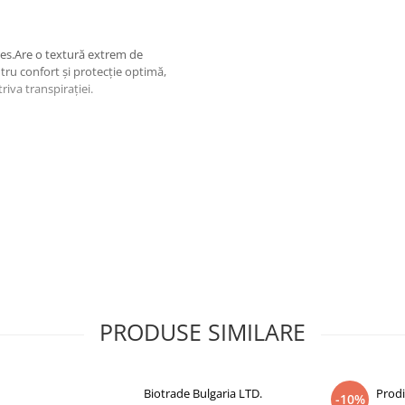
tres.Are o textură extrem de
ntru confort şi protecţie optimă,
iva transpirației.
ICONE - ALUMINUM
-100/PEG-136/HDI COPOLYMER -
IDE - IODOPROPYNYL
LICA FLOWER EXTRACT
ualizată în mod constant. Vă
PRODUSE SIMILARE
ctualizată listă de ingrediente,
entru dumneavoastră.
Biotrade Bulgaria LTD.
Prod
-10%