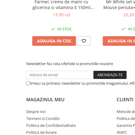
Farmec crema de maini cu
Mr.White set 
Aplicați zilnic în zona axilelor, pe pielea curată și uscată.
Afectiuni respiratorii
glicerina si vitamina E 150ml
Mouse periuta
Afectiuni digestive
Zephyr Labs
dinti cu aroma 
13,90 Lei
26,20 
Afectiuni osteo-articulare
Zephyr
Afectiuni oftalmologice
IN STOC
IN 
Afectiuni cardio-vasculare
ADAUGA IN COS
ADAUGA IN 
Afectiuni urogenitale
Sanatatea mintii
Diabet
Newsletter
Nu rata ofertele si promotiile noastre
Suplimente pentru imunitate
Dieta
Vreau sa primesc newsletter cu promotiile magazinului. Af
Antioxidanti
Altele-Suplimente alimentare
MAGAZINUL MEU
CLIENTI
Promo Ianuarie-Septembrie
Despre noi
Metode de
Termeni si Conditii
Politica d
Politica de Confidentialitate
Garantia 
Politica de livrare
ANPC