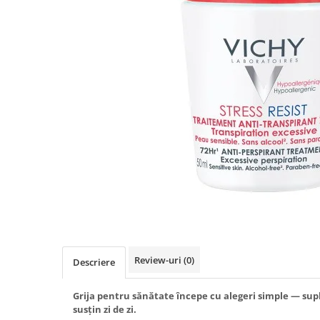
Produse antiparazitare
Sarcina si alaptare
Accesorii
Altele-Mama si copil
Produse pentru ingrijire si
frumusete
Ingrijire ten
Ingrijire maini si picioare
Ingrijire par
Igiena orala
Scutece adulti
Igiena intima
Review-uri
(0)
Descriere
Ingrijire corp
Produse anti-insecte
Grija pentru sănătate începe cu alegeri simple — sup
susțin zi de zi.
Protectie solara