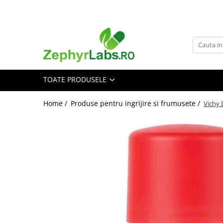
Toate Produsele
Alimentatie sanatoasa
Alimente
TOATE PRODUSELE
Dieta
Imunitate
Home /
Produse pentru ingrijire si frumusete /
Vichy 
Ceaiuri
Altele-Alimentatie sanatoasa
Mama si copil
Ingrijire și cosmetice
Scutece si servetele
Cosmetice copii
Protectie anti-insecte
Hrana pentru bebelusi
Suplimente alimentare copii