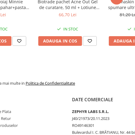
voiaj Minnie
Biotrade pachet Acne Out Gel
Dermaskin 
+pahar+pasta
de curatare, 50 ml + Lotiune
spumare ultr
de menta, 75ml
activa, 20 ml + Crema
Zeph
Lei
66,70 Lei
81,20 L
 Labs
hidratanta, 20 ml Zephyr Labs
STOC
IN STOC
COS
ADAUGA IN COS
ADAUGA I
la mai multe in
Politica de Confidentialitate
DATE COMERCIALE
 Plata
ZEPHYR LABS S.R.L.
e Retur
J40/21973/20.11.2023
Produselor
RO49146301
Bulevardul I. C. BRĂTIANU, Nr. 44 bi