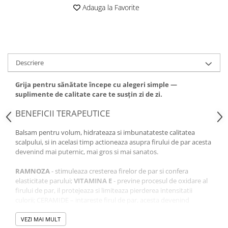
Adauga la Favorite
Descriere
Grija pentru sănătate începe cu alegeri simple —
suplimente de calitate care te susțin zi de zi.
BENEFICII TERAPEUTICE
Balsam pentru volum, hidrateaza si imbunatateste calitatea
scalpului, si in acelasi timp actioneaza asupra firului de par acesta
devenind mai puternic, mai gros si mai sanatos.
RAMNOZA
- stimuleaza cresterea firelor de par si confera
elasticitate parului;
VITAMINA E
- previne procesul de oxidare al
firului de par, il protejeaza si limiteaza pierderea intensitatii
culorii; CERAMIDE – intareste firul de par, acesta devenind
puternic si matasos
VEZI MAI MULT