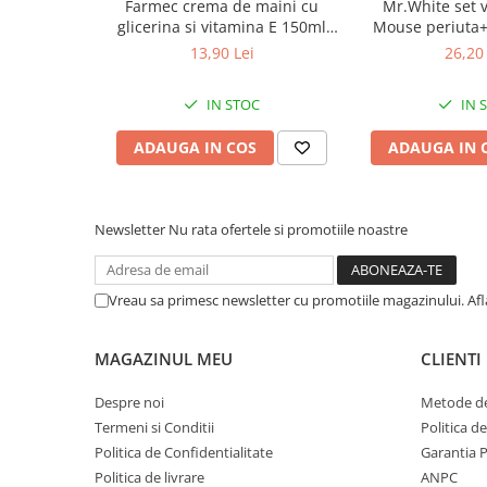
Farmec crema de maini cu
Mr.White set 
Afectiuni respiratorii
*Lista de ingrediente aferentă produselor noastre este act
glicerina si vitamina E 150ml
Mouse periuta
invităm să consultați ambalajul produsului pentru cea mai a
Afectiuni digestive
Zephyr Labs
dinti cu aroma 
astfel încat să vă puteți asigura că acesta este potrivit p
13,90 Lei
26,20 
Afectiuni osteo-articulare
Zephyr
MOD DE ADMINISTRARE
Afectiuni oftalmologice
IN STOC
IN 
Afectiuni cardio-vasculare
Șampon pentru utilizare frecventă.
ADAUGA IN COS
ADAUGA IN 
Afectiuni urogenitale
Sanatatea mintii
Diabet
Newsletter
Nu rata ofertele si promotiile noastre
Suplimente pentru imunitate
Dieta
Vreau sa primesc newsletter cu promotiile magazinului. Af
Antioxidanti
Altele-Suplimente alimentare
MAGAZINUL MEU
CLIENTI
Promo Ianuarie-Septembrie
Despre noi
Metode de
Termeni si Conditii
Politica d
Politica de Confidentialitate
Garantia 
Politica de livrare
ANPC