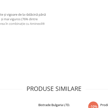
tate şi vigoare de la rădăcină până
, şi mai viguros (76% dintre
zarea în combinaţie cu Aminexil®
 - SODIUM
HYDROXIDE - GLYCOL
MIDINE OXIDE - ISOPROPYL
PRODUSE SIMILARE
ENE GLYCOL OLEATE -
HCl - SALICYLIC ACID - SODIUM
IUM HYDROXIDE - PARFUM /
Biotrade Bulgaria LTD.
Prod
-10%