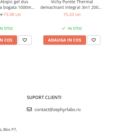
Atopic gel dus
Vichy Purete Thermal
Gerovita
a bogata 1000ml
demachiant integral 3in1 200ml
Ultra acti
yr Labs
Zephyr Labs
ei
73,08 Lei
75,20 Lei
IN STOC
IN STOC
N COS
ADAUGA IN COS
ADAUG
SUPORT CLIENTI
contact@zephyrlabs.ro
s, Bloc P7,