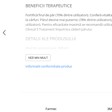
BENEFICII TERAPEUTICE
Altele-Produse pentru ingrijire si
frumusete
Fortifică firul de păr (70% dintre utilizatori). Conferă vitali
Produse tehnico-medicale
la vârfuri. Părul devine mai puternic (78% dintre utilizatori)
utilizatori). Pentru eficacitate maximă se recomandă utili
Aparatura medicala
Clinical 5 Tratament împotriva căderii părului.
Plasturi
DETALII ALE PRODUSULUI
Altele-Produse tehnico-medicale
Mod de prezentare: 200 ml
Sanatatea cuplului
Tonice sexuale
COMPOZITIE
VEZI MAI MULT
Fertilitate
Informatii conformitate produs
Aminexil®, Vitamina PP/B5/B6
Teste de sarcina si ovulatie
AQUA / WATER - SODIUM LAURETH SULFATE - CITRIC ACID
Altele-Sanatatea cuplului
COCOAMPHOACETATE - HEXYLENE GLYCOL - AMMONIUM 
Suplimente alimentare
DISTEARATE - CARBOMER - COCO-BETAINE - DIAMINOPYRI
ALCOHOL - NIACINAMIDE - PANTHENOL - PEG-55 PROPYL
Vitamine si minerale
POLYQUATERNIUM-10 - PROPYLENE GLYCOL - PYRIDOXINE 
Afectiuni
ACETATE - SODIUM BENZOATE - SODIUM CHLORIDE - SOD
FRAGRANCE
Afectiuni dermatologice
Farmec
3M