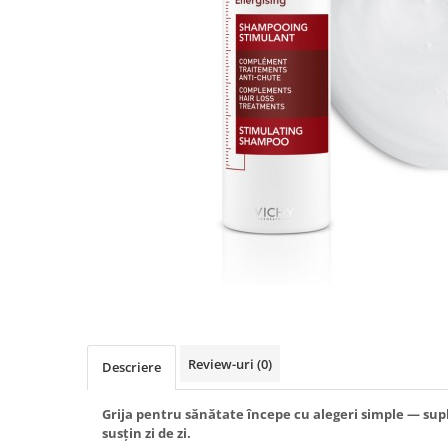
Produse antiparazitare
Sarcina si alaptare
Accesorii
Altele-Mama si copil
Produse pentru ingrijire si
frumusete
Ingrijire ten
Ingrijire maini si picioare
Ingrijire par
Igiena orala
Scutece adulti
Igiena intima
Review-uri
(0)
Descriere
Ingrijire corp
Produse anti-insecte
Grija pentru sănătate începe cu alegeri simple — sup
susțin zi de zi.
Protectie solara