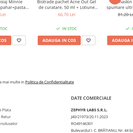
voiaj Minnie
Biotrade pachet Acne Out Gel
Dermaskin 
ualizată în mod constant. Vă
+pahar+pasta
de curatare, 50 ml + Lotiune
spumare ultr
ctualizată listă de ingrediente,
de menta, 75ml
activa, 20 ml + Crema
Zeph
entru dumneavoastră.
Lei
66,70 Lei
81,20 L
 Labs
hidratanta, 20 ml Zephyr Labs
STOC
IN STOC
COS
ADAUGA IN COS
ADAUGA I
la mai multe in
Politica de Confidentialitate
DATE COMERCIALE
 Plata
ZEPHYR LABS S.R.L.
e Retur
J40/21973/20.11.2023
Produselor
RO49146301
Bulevardul I. C. BRĂTIANU, Nr. 44 bi