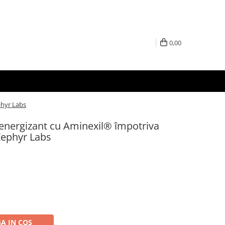
0,00
phyr Labs
nergizant cu Aminexil® împotriva
Zephyr Labs
A IN COS