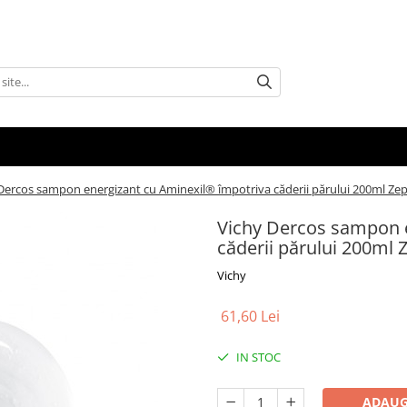
Dercos sampon energizant cu Aminexil® împotriva căderii părului 200ml Ze
Vichy Dercos sampon e
căderii părului 200ml 
Vichy
61,60 Lei
IN STOC
ADAUG