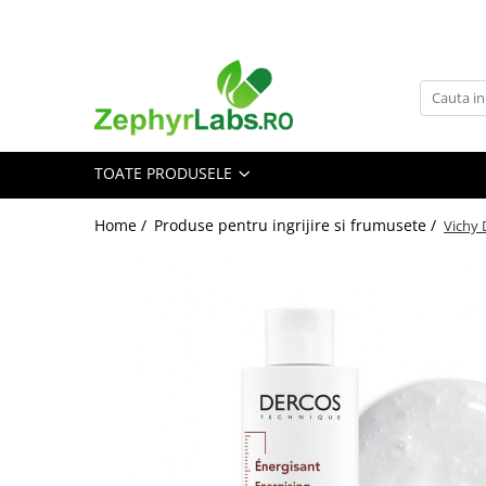
Toate Produsele
Alimentatie sanatoasa
Alimente
TOATE PRODUSELE
Dieta
Imunitate
Home /
Produse pentru ingrijire si frumusete /
Vichy 
Ceaiuri
Altele-Alimentatie sanatoasa
Mama si copil
Ingrijire și cosmetice
Scutece si servetele
Cosmetice copii
Protectie anti-insecte
Hrana pentru bebelusi
Suplimente alimentare copii