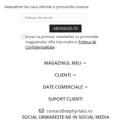
unui dop de cerumen deja format, AUDISPRAY JUNIOR poate
Newsletter
Nu rata ofertele si promotiile noastre
cauza umflarea dopului de cerumen şi apariţia unei stări de
disconfort. În acest caz, adresativa-ma medicului dumneavoastra.
Se recomandă să utilizaţi AUDISPRAY JUNIOR în decurs de un an
de la prima utilizare a flaconului.
Vreau sa primesc newsletter cu promotiile
magazinului. Afla mai multe in
Politica de
Confidentialitate
MAGAZINUL MEU
CLIENTI
DATE COMERCIALE
SUPORT CLIENTI
contact@zephyrlabs.ro
SOCIAL
URMARESTE-NE IN SOCIAL MEDIA