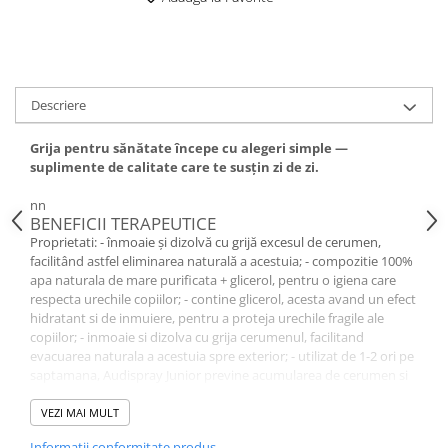
Descriere
Grija pentru sănătate începe cu alegeri simple —
suplimente de calitate care te susțin zi de zi.
nn
BENEFICII TERAPEUTICE
Proprietati: - înmoaie şi dizolvă cu grijă excesul de cerumen,
facilitând astfel eliminarea naturală a acestuia; - compozitie 100%
apa naturala de mare purificata + glicerol, pentru o igiena care
respecta urechile copiilor; - contine glicerol, acesta avand un efect
hidratant si de inmuiere, pentru a proteja urechile fragile ale
copiilor; - inmoaie si dizolva cu grija cerumenul, facilitand
evacuarea naturala a acestuia spre exterior; - utilizat de 1-2 ori pe
saptamana, Audispray Junior previne acumularea de cerumen si
impuritati in canalul auditiv; - difuzor ultrafin brevetat adeat
utilizarii in azul opiilor, cu protectie la suprapresiune.
VEZI MAI MULT
nn
Informatii conformitate produs