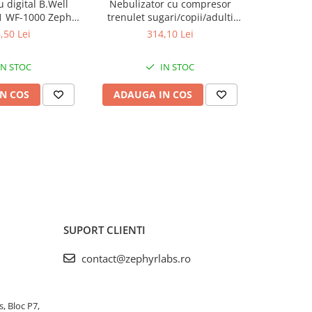
digital B.Well
Nebulizator cu compresor
Periuta ele
n1 WF-1000 Zephyr
trenulet sugari/copii/adulti
tip.opera
Labs
B.Well Basic PRO-115 Zephyr
USB MED
,50 Lei
314,10 Lei
Labs
IN STOC
IN STOC
N COS
ADAUGA IN COS
ADAUG
SUPORT CLIENTI
contact@zephyrlabs.ro
s, Bloc P7,