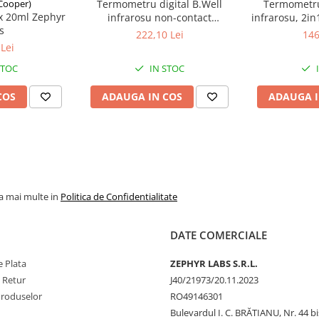
Cooper)
Termometru digital B.Well
Termometru 
 x 20ml Zephyr
infrarosu non-contact
infrarosu, 2i
alcool, apa.
s
mutifunctional MED-3000
222,10 Lei
146
Zephyr Labs
re de unica folosinta.
Lei
STOC
IN STOC
COS
ADAUGA IN COS
ADAUGA I
la mai multe in
Politica de Confidentialitate
DATE COMERCIALE
 Plata
ZEPHYR LABS S.R.L.
e Retur
J40/21973/20.11.2023
Produselor
RO49146301
Bulevardul I. C. BRĂTIANU, Nr. 44 bi