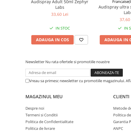
Audispray Adult 50ml Zephyr
Francaise(
Afectiuni respiratorii
Audispray ultra
Labs
Derivat celulozic, acid mineral, acid carboxilic, ulei vegetal, 
Afectiuni digestive
Lab
33,60 Lei
Afectiuni osteo-articulare
Solutie tip filmogel. Recipient din sticla – 3 ml cu apilcatoa
37,60 
Afectiuni oftalmologice
IN STOC
IN 
MOD DE ADMINISTRARE
Afectiuni cardio-vasculare
ADAUGA IN COS
ADAUGA IN 
Afectiuni urogenitale
-
Sanatatea mintii
Diabet
Newsletter
Nu rata ofertele si promotiile noastre
Suplimente pentru imunitate
Dieta
Vreau sa primesc newsletter cu promotiile magazinului. Af
Antioxidanti
Altele-Suplimente alimentare
MAGAZINUL MEU
CLIENTI
Promo Ianuarie-Septembrie
Despre noi
Metode de
Termeni si Conditii
Politica d
Politica de Confidentialitate
Garantia 
Politica de livrare
ANPC