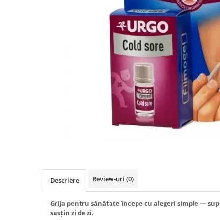
Produse antiparazitare
Sarcina si alaptare
Accesorii
Altele-Mama si copil
Produse pentru ingrijire si
frumusete
Ingrijire ten
Ingrijire maini si picioare
Ingrijire par
Igiena orala
Scutece adulti
Igiena intima
Review-uri
(0)
Descriere
Ingrijire corp
Produse anti-insecte
Grija pentru sănătate începe cu alegeri simple — sup
susțin zi de zi.
Protectie solara