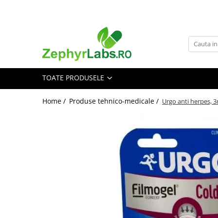
Toate Produsele
Alimentatie sanatoasa
Alimente
TOATE PRODUSELE
Dieta
Imunitate
Home /
Produse tehnico-medicale /
Urgo anti herpes, 
Ceaiuri
Altele-Alimentatie sanatoasa
Mama si copil
Ingrijire și cosmetice
Scutece si servetele
Cosmetice copii
Protectie anti-insecte
Hrana pentru bebelusi
Suplimente alimentare copii