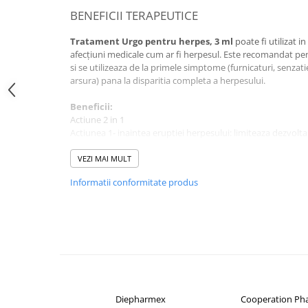
BENEFICII TERAPEUTICE
Altele-Produse pentru ingrijire si
frumusete
Tratament Urgo pentru herpes, 3 ml
poate fi utilizat 
Produse tehnico-medicale
afecțiuni medicale cum ar fi herpesul.
Este recomandat pen
si se utilizeaza de la primele simptome (furnicaturi, senza
Aparatura medicala
arsura) pana la disparitia completa a herpesului.
Plasturi
Beneficii:
Altele-Produse tehnico-medicale
Actiune 2 in 1
Sanatatea cuplului
Actiunea 1- inaintea eruptiei herpesului: limiteaza dezvolt
Actiunea 2- dupa eruptia herpesului: calmeaza durerea, li
Tonice sexuale
persoane.
VEZI MAI MULT
Fertilitate
Eficient si discret
Informatii conformitate produs
Testat clinic
Teste de sarcina si ovulatie
Limiteaza contaminarea altor persoane prin pelicula forma
impermeabila pentru virus.
Altele-Sanatatea cuplului
Testat in vitro
Suplimente alimentare
DETALII ALE PRODUSULUI
Vitamine si minerale
Afectiuni
Mod de prezentare: 3 ml.
Afectiuni dermatologice
Diepharmex
Cooperation Ph
COMPOZITIE