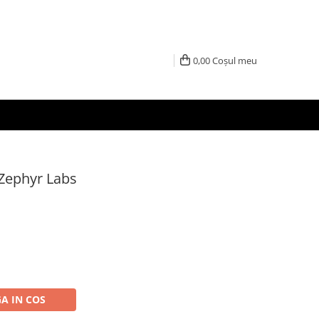
0,00
Coșul meu
 Zephyr Labs
A IN COS