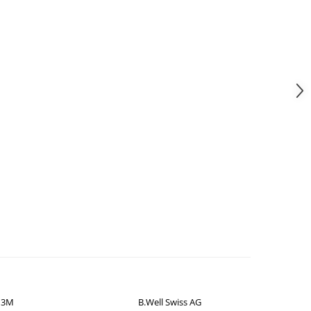
3M
B.Well Swiss AG
B.