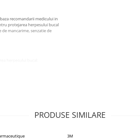
in baza recomandarii medicului in
tru protejarea herpesului bucal
tie de mancarime, senzatie de
area herpesului bucal.
miteaza contaminarea altor
ta de produs care este
PRODUSE SIMILARE
armaceutique
3M