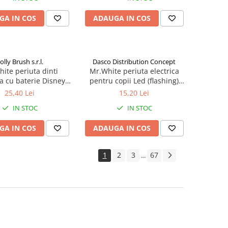
GA IN COS
ADAUGA IN COS
olly Brush s.r.l.
Dasco Distribution Concept
ite periuta dinti
Mr.White periuta electrica
ca cu baterie Disney
pentru copii Led (flashing)
key Zephyr Labs
Spider-Man +3 ani Zephyr
25,40 Lei
15,20 Lei
Labs
IN STOC
IN STOC
GA IN COS
ADAUGA IN COS
1
2
3
67
...