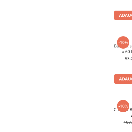
Altele-Produse pentru ingrijire si
frumusete
ADAUG
Produse tehnico-medicale
Aparatura medicala
Plasturi
-10%
BabyFit 
Altele-Produse tehnico-medicale
x 60
Sanatatea cuplului
53,
Tonice sexuale
Fertilitate
ADAUG
Teste de sarcina si ovulatie
Altele-Sanatatea cuplului
Suplimente alimentare
-10%
Vitamine si minerale
Cholest B
Afectiuni
107,
Afectiuni dermatologice