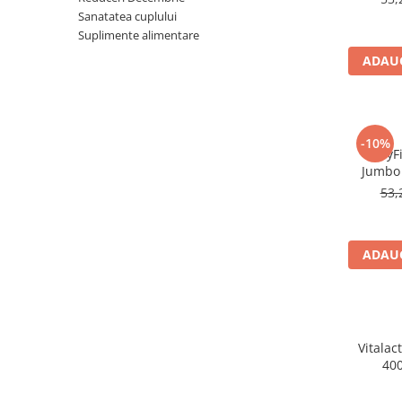
Sanatatea cuplului
Produse antiparazitare
Suplimente alimentare
Sarcina si alaptare
ADAUG
Accesorii
Altele-Mama si copil
Produse pentru ingrijire si
-10%
frumusete
BabyFi
Jumbo 
Ingrijire ten
53,
Ingrijire maini si picioare
Ingrijire par
ADAUG
Igiena orala
Scutece adulti
Igiena intima
Ingrijire corp
Vitalact
400
Produse anti-insecte
Protectie solara