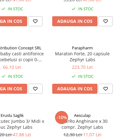
IN STOC
IN STOC
GA IN COS
ADAUGA IN COS
stribution Concept SRL
Parapharm
baby casti antifonice
Maraton Forte, 20 capsule
ebelusi si copii 0-4
Zephyr Labs
Y00257) Zephyr Labs
66,10 Lei
223,70 Lei
IN STOC
IN STOC
GA IN COS
ADAUGA IN COS
Eruslu Saglik
Aesculap
-10%
cutec Jumbo 3/ Midi x
NaturRo Anghinare x 30
buc Zephyr Labs
compr. Zephyr Labs
20 Lei
47,88 Lei
12,30 Lei
11,07 Lei