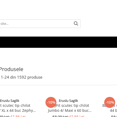
Produsele
1-
24
din
1592
produse
Eruslu Saglik
Eruslu Saglik
-10%
-10%
t scutec tip chilot
BabyFit scutec tip chilot
BabyFit 
 XL x 44 buc Zephyr
Jumbo 4/ Maxi x 60 buc
44 
Labs
Zephyr Labs
20 Lei
47,88 Lei
53,20 Lei
47,88 Lei
53,