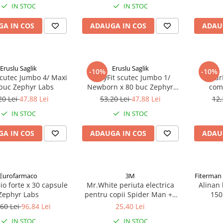
IN STOC
IN STOC
A IN COS
ADAUGA IN COS
ADAU
Eruslu Saglik
Eruslu Saglik
-10%
-10%
scutec Jumbo 4/ Maxi
BabyFit scutec Jumbo 1/
Natur
 buc Zephyr Labs
Newborn x 80 buc Zephyr
com
Labs
20 Lei
47,88 Lei
53,20 Lei
47,88 Lei
12,
IN STOC
IN STOC
A IN COS
ADAUGA IN COS
ADAU
Eurofarmaco
3M
Fiterman
io forte x 30 capsule
Mr.White periuta electrica
Alinan 
Zephyr Labs
pentru copii Spider Man +4
150
ani Zephyr Labs
60 Lei
96,84 Lei
25,40 Lei
IN STOC
IN STOC