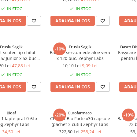
IN STOC
IN STOC
A IN COS
ADAUGA IN COS
ADAU
Eruslu Saglik
Eruslu Saglik
Dasco Di
-10%
t scutec tip chilot
BabyFit serv.umede aloe vera
Easycare 
5/ Junior x 52 buc
x 120 buc. Zephyr Labs
pentru b
Zephyr Labs
ani (EAS
20 Lei
47,88 Lei
10,10 Lei
9,09 Lei
IN STOC
IN STOC
A IN COS
ADAUGA IN COS
ADAU
Bioef
Eurofarmaco
-20%
-10%
 1 lapte praf 0-6l x
Cholest Bio Forte x30 capsule
BabyFit s
g Zephyr Labs
(pachet 3 cutii) Zephyr Labs
72 
34,50 Lei
322,80 Lei
258,24 Lei
53,