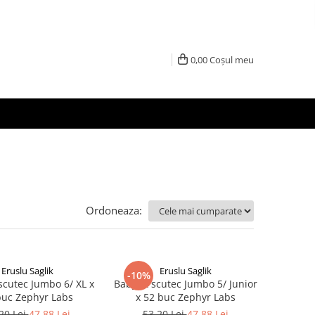
0,00
Coșul meu
Ordoneaza:
Eruslu Saglik
Eruslu Saglik
-10%
scutec Jumbo 6/ XL x
BabyFit scutec Jumbo 5/ Junior
buc Zephyr Labs
x 52 buc Zephyr Labs
20 Lei
47,88 Lei
53,20 Lei
47,88 Lei