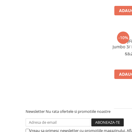
Afectiuni respiratorii
Afectiuni digestive
ADAUG
Afectiuni osteo-articulare
Afectiuni oftalmologice
Afectiuni cardio-vasculare
-10%
Afectiuni urogenitale
BabyFi
Jumbo 3/ 
Sanatatea mintii
53,
Diabet
Suplimente pentru imunitate
Dieta
ADAUG
Antioxidanti
Altele-Suplimente alimentare
Promo Ianuarie-Septembrie
Newsletter
Nu rata ofertele si promotiile noastre
Vreau sa primesc newsletter cu promotiile magazinului. Af