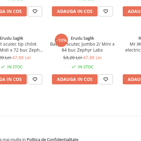
A IN COS
ADAUGA IN COS
ADAU
Eruslu Saglik
Eruslu Saglik
R
-10%
t scutec tip chilot
BabyFit scutec Jumbo 2/ Mini x
Mr.Wh
Midi x 72 buc Zephyr
84 buc Zephyr Labs
electri
Labs
Mic
20 Lei
47,88 Lei
53,20 Lei
47,88 Lei
IN STOC
IN STOC
A IN COS
ADAUGA IN COS
ADAU
la mai multe in
Politica de Confidentialitate