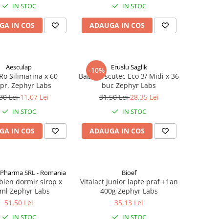
IN STOC
IN STOC
GA IN COS
ADAUGA IN COS
Aesculap
Eruslu Saglik
-10%
Ro Silimarina x 60
BabyFit scutec Eco 3/ Midi x 36
pr. Zephyr Labs
buc Zephyr Labs
30 Lei
11,07 Lei
31,50 Lei
28,35 Lei
IN STOC
IN STOC
GA IN COS
ADAUGA IN COS
 Pharma SRL - Romania
Bioef
bien dormir sirop x
Vitalact Junior lapte praf +1an
ml Zephyr Labs
400g Zephyr Labs
51,50 Lei
35,13 Lei
IN STOC
IN STOC