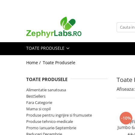
Toate Produsele
Alimentatie sanatoasa
Alimente
TOATE PRODUSELE
Dieta
Imunitate
Home /
Toate Produsele
Ceaiuri
Altele-Alimentatie sanatoasa
Toate 
TOATE PRODUSELE
Mama si copil
Afiseaza:
Alimentatie sanatoasa
Ingrijire și cosmetice
BestSellers
Scutece si servetele
Fara Categorie
Cosmetice copii
Mama si copil
Produse pentru ingrijire si frumusete
Protectie anti-insecte
-10%
Produse tehnico-medicale
BabyFi
Hrana pentru bebelusi
Jumbo 6/
Promo Ianuarie-Septembrie
Suplimente alimentare copii
Reduceri Decembrie
53,