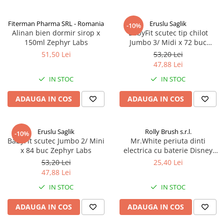
Fiterman Pharma SRL - Romania
Eruslu Saglik
-10%
Alinan bien dormir sirop x
BabyFit scutec tip chilot
150ml Zephyr Labs
Jumbo 3/ Midi x 72 buc
Zephyr Labs
51,50 Lei
53,20 Lei
47,88 Lei
IN STOC
IN STOC
ADAUGA IN COS
ADAUGA IN COS
Eruslu Saglik
Rolly Brush s.r.l.
-10%
BabyFit scutec Jumbo 2/ Mini
Mr.White periuta dinti
x 84 buc Zephyr Labs
electrica cu baterie Disney
Mickey Zephyr Labs
53,20 Lei
25,40 Lei
47,88 Lei
IN STOC
IN STOC
ADAUGA IN COS
ADAUGA IN COS