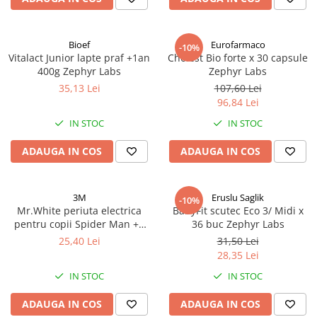
Bioef
Eurofarmaco
-10%
Vitalact Junior lapte praf +1an
Cholest Bio forte x 30 capsule
400g Zephyr Labs
Zephyr Labs
35,13 Lei
107,60 Lei
96,84 Lei
IN STOC
IN STOC
ADAUGA IN COS
ADAUGA IN COS
3M
Eruslu Saglik
-10%
Mr.White periuta electrica
BabyFit scutec Eco 3/ Midi x
pentru copii Spider Man +4
36 buc Zephyr Labs
ani Zephyr Labs
25,40 Lei
31,50 Lei
28,35 Lei
IN STOC
IN STOC
ADAUGA IN COS
ADAUGA IN COS