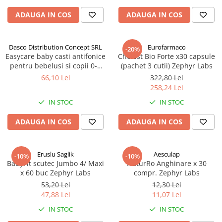
ADAUGA IN COS
ADAUGA IN COS
Dasco Distribution Concept SRL
Eurofarmaco
-20%
Easycare baby casti antifonice
Cholest Bio Forte x30 capsule
pentru bebelusi si copii 0-4
(pachet 3 cutii) Zephyr Labs
ani (EASY00257) Zephyr Labs
66,10 Lei
322,80 Lei
258,24 Lei
IN STOC
IN STOC
ADAUGA IN COS
ADAUGA IN COS
Eruslu Saglik
Aesculap
-10%
-10%
BabyFit scutec Jumbo 4/ Maxi
NaturRo Anghinare x 30
x 60 buc Zephyr Labs
compr. Zephyr Labs
53,20 Lei
12,30 Lei
47,88 Lei
11,07 Lei
IN STOC
IN STOC