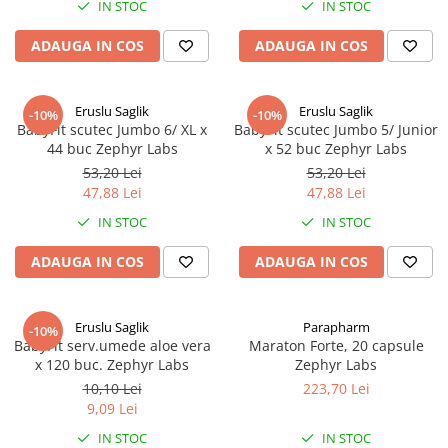
IN STOC
IN STOC
Antioxidanti
Altele-Suplimente alimentare
ADAUGA IN COS
ADAUGA IN COS
Eruslu Saglik
Eruslu Saglik
-10%
-10%
BabyFit scutec Jumbo 6/ XL x
BabyFit scutec Jumbo 5/ Junior
44 buc Zephyr Labs
x 52 buc Zephyr Labs
53,20 Lei
53,20 Lei
47,88 Lei
47,88 Lei
IN STOC
IN STOC
ADAUGA IN COS
ADAUGA IN COS
Eruslu Saglik
Parapharm
-10%
BabyFit serv.umede aloe vera
Maraton Forte, 20 capsule
x 120 buc. Zephyr Labs
Zephyr Labs
10,10 Lei
223,70 Lei
9,09 Lei
IN STOC
IN STOC