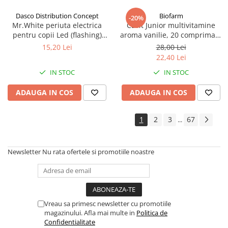
Dasco Distribution Concept
Biofarm
-20%
Mr.White periuta electrica
Cavit Junior multivitamine
pentru copii Led (flashing)
aroma vanilie, 20 comprimate
Spider-Man +3 ani Zephyr
masticabile Zephyr Labs
15,20 Lei
28,00 Lei
Labs
22,40 Lei
IN STOC
IN STOC
ADAUGA IN COS
ADAUGA IN COS
1
2
3
67
...
Newsletter
Nu rata ofertele si promotiile noastre
Vreau sa primesc newsletter cu promotiile
magazinului. Afla mai multe in
Politica de
Confidentialitate