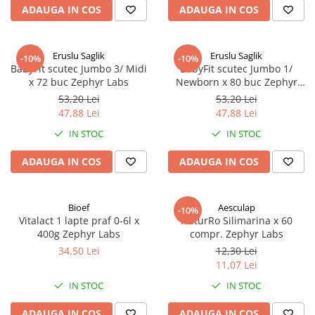
ADAUGA IN COS
ADAUGA IN COS
Eruslu Saglik
Eruslu Saglik
-10%
-10%
BabyFit scutec Jumbo 3/ Midi
BabyFit scutec Jumbo 1/
x 72 buc Zephyr Labs
Newborn x 80 buc Zephyr
Labs
53,20 Lei
53,20 Lei
47,88 Lei
47,88 Lei
IN STOC
IN STOC
ADAUGA IN COS
ADAUGA IN COS
Bioef
Aesculap
-10%
Vitalact 1 lapte praf 0-6l x
NaturRo Silimarina x 60
400g Zephyr Labs
compr. Zephyr Labs
34,50 Lei
12,30 Lei
11,07 Lei
IN STOC
IN STOC
ADAUGA IN COS
ADAUGA IN COS