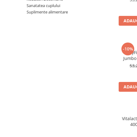
Sanatatea cuplului
Produse antiparazitare
Suplimente alimentare
Sarcina si alaptare
ADAUG
Accesorii
Altele-Mama si copil
Produse pentru ingrijire si
-10%
frumusete
BabyFi
Jumbo 
Ingrijire ten
53,
Ingrijire maini si picioare
Ingrijire par
ADAUG
Igiena orala
Scutece adulti
Igiena intima
Ingrijire corp
Vitalact
400
Produse anti-insecte
Protectie solara