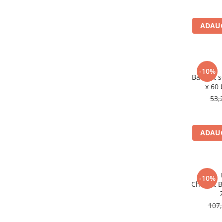
Altele-Produse pentru ingrijire si
frumusete
ADAUG
Produse tehnico-medicale
Aparatura medicala
Plasturi
-10%
BabyFit 
Altele-Produse tehnico-medicale
x 60
Sanatatea cuplului
53,
Tonice sexuale
Fertilitate
ADAUG
Teste de sarcina si ovulatie
Altele-Sanatatea cuplului
Suplimente alimentare
-10%
Vitamine si minerale
Cholest B
Afectiuni
107,
Afectiuni dermatologice