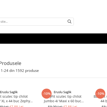
Produsele
1-
24
din
1592
produse
Eruslu Saglik
Eruslu Saglik
-10%
-10%
t scutec tip chilot
BabyFit scutec tip chilot
BabyFit 
 XL x 44 buc Zephyr
Jumbo 4/ Maxi x 60 buc
44 
Labs
Zephyr Labs
20 Lei
47,88 Lei
53,20 Lei
47,88 Lei
53,