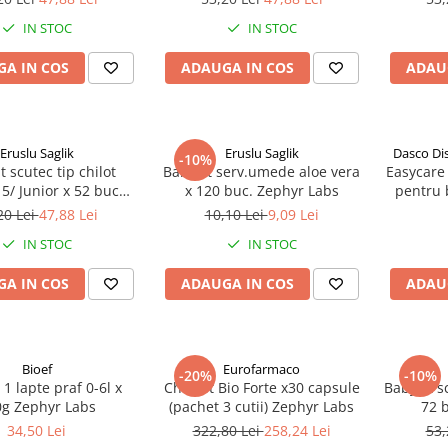
IN STOC
IN STOC
A IN COS
ADAUGA IN COS
ADAU
Eruslu Saglik
Eruslu Saglik
Dasco Di
-10%
t scutec tip chilot
BabyFit serv.umede aloe vera
Easycare 
5/ Junior x 52 buc
x 120 buc. Zephyr Labs
pentru b
Zephyr Labs
ani (EAS
20 Lei
47,88 Lei
10,10 Lei
9,09 Lei
IN STOC
IN STOC
A IN COS
ADAUGA IN COS
ADAU
Bioef
Eurofarmaco
-20%
-10%
 1 lapte praf 0-6l x
Cholest Bio Forte x30 capsule
BabyFit s
g Zephyr Labs
(pachet 3 cutii) Zephyr Labs
72 
34,50 Lei
322,80 Lei
258,24 Lei
53,