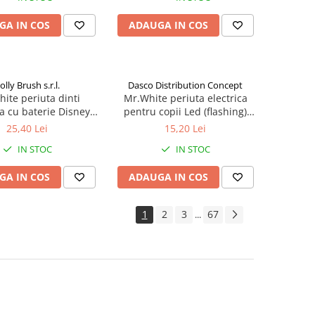
GA IN COS
ADAUGA IN COS
olly Brush s.r.l.
Dasco Distribution Concept
ite periuta dinti
Mr.White periuta electrica
ca cu baterie Disney
pentru copii Led (flashing)
key Zephyr Labs
Spider-Man +3 ani Zephyr
25,40 Lei
15,20 Lei
Labs
IN STOC
IN STOC
GA IN COS
ADAUGA IN COS
1
2
3
67
...