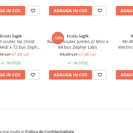
A IN COS
ADAUGA IN COS
ADAU
Eruslu Saglik
Eruslu Saglik
R
-10%
t scutec tip chilot
BabyFit scutec Jumbo 2/ Mini x
Mr.Wh
Midi x 72 buc Zephyr
84 buc Zephyr Labs
electri
Labs
Mic
20 Lei
47,88 Lei
53,20 Lei
47,88 Lei
IN STOC
IN STOC
A IN COS
ADAUGA IN COS
ADAU
la mai multe in
Politica de Confidentialitate