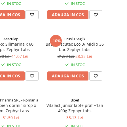
IN STOC
IN STOC
GA IN COS
ADAUGA IN COS
Aesculap
Eruslu Saglik
-10%
Ro Silimarina x 60
BabyFit scutec Eco 3/ Midi x 36
pr. Zephyr Labs
buc Zephyr Labs
30 Lei
11,07 Lei
31,50 Lei
28,35 Lei
IN STOC
IN STOC
GA IN COS
ADAUGA IN COS
 Pharma SRL - Romania
Bioef
bien dormir sirop x
Vitalact Junior lapte praf +1an
ml Zephyr Labs
400g Zephyr Labs
51,50 Lei
35,13 Lei
IN STOC
IN STOC