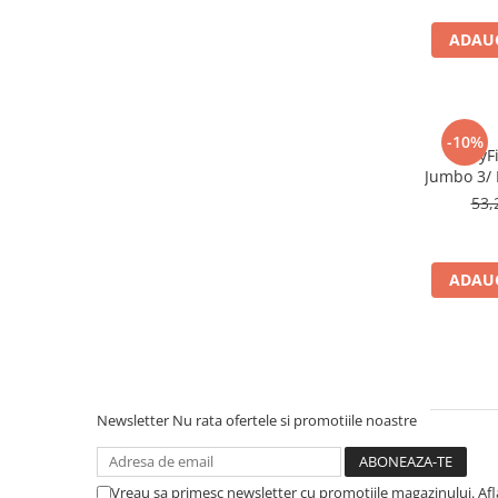
Afectiuni respiratorii
Afectiuni digestive
ADAUG
Afectiuni osteo-articulare
Afectiuni oftalmologice
Afectiuni cardio-vasculare
-10%
Afectiuni urogenitale
BabyFi
Jumbo 3/ 
Sanatatea mintii
53,
Diabet
Suplimente pentru imunitate
Dieta
ADAUG
Antioxidanti
Altele-Suplimente alimentare
Promo Ianuarie-Septembrie
Newsletter
Nu rata ofertele si promotiile noastre
Vreau sa primesc newsletter cu promotiile magazinului. Af