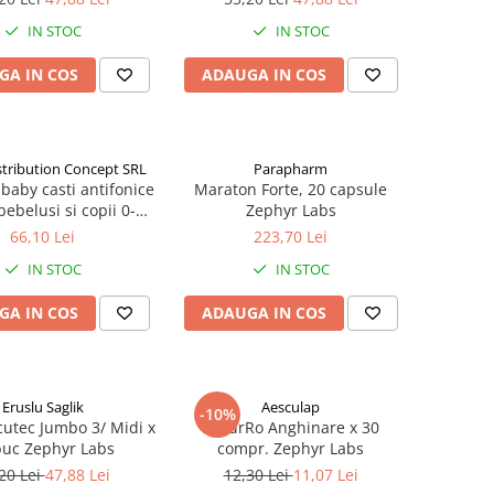
IN STOC
IN STOC
GA IN COS
ADAUGA IN COS
stribution Concept SRL
Parapharm
baby casti antifonice
Maraton Forte, 20 capsule
ebelusi si copii 0-4
Zephyr Labs
Y00257) Zephyr Labs
66,10 Lei
223,70 Lei
IN STOC
IN STOC
GA IN COS
ADAUGA IN COS
Eruslu Saglik
Aesculap
-10%
cutec Jumbo 3/ Midi x
NaturRo Anghinare x 30
buc Zephyr Labs
compr. Zephyr Labs
20 Lei
47,88 Lei
12,30 Lei
11,07 Lei