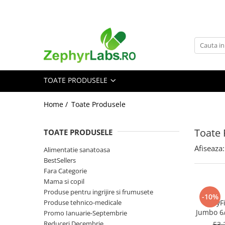
Toate Produsele
Alimentatie sanatoasa
Alimente
TOATE PRODUSELE
Dieta
Imunitate
Home /
Toate Produsele
Ceaiuri
Altele-Alimentatie sanatoasa
Toate 
TOATE PRODUSELE
Mama si copil
Afiseaza:
Alimentatie sanatoasa
Ingrijire și cosmetice
BestSellers
Scutece si servetele
Fara Categorie
Cosmetice copii
Mama si copil
Produse pentru ingrijire si frumusete
Protectie anti-insecte
-10%
Produse tehnico-medicale
BabyFi
Hrana pentru bebelusi
Jumbo 6/
Promo Ianuarie-Septembrie
Suplimente alimentare copii
Reduceri Decembrie
53,