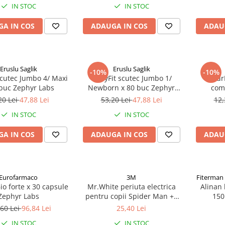
IN STOC
IN STOC
A IN COS
ADAUGA IN COS
ADAU
Eruslu Saglik
Eruslu Saglik
-10%
-10%
scutec Jumbo 4/ Maxi
BabyFit scutec Jumbo 1/
Natur
 buc Zephyr Labs
Newborn x 80 buc Zephyr
com
Labs
20 Lei
47,88 Lei
53,20 Lei
47,88 Lei
12,
IN STOC
IN STOC
A IN COS
ADAUGA IN COS
ADAU
Eurofarmaco
3M
Fiterman
io forte x 30 capsule
Mr.White periuta electrica
Alinan 
Zephyr Labs
pentru copii Spider Man +4
150
ani Zephyr Labs
60 Lei
96,84 Lei
25,40 Lei
IN STOC
IN STOC