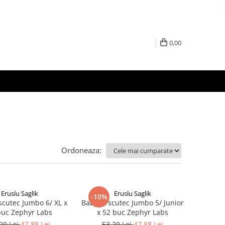
0,00
Ordoneaza:
Eruslu Saglik
Eruslu Saglik
-10%
scutec Jumbo 6/ XL x
BabyFit scutec Jumbo 5/ Junior
buc Zephyr Labs
x 52 buc Zephyr Labs
20 Lei
47,88 Lei
53,20 Lei
47,88 Lei