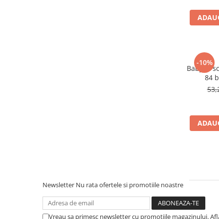
Afectiuni respiratorii
Afectiuni digestive
ADAUG
Afectiuni osteo-articulare
Afectiuni oftalmologice
Afectiuni cardio-vasculare
-10%
Afectiuni urogenitale
BabyFit s
84 
Sanatatea mintii
53,
Diabet
Suplimente pentru imunitate
Dieta
ADAUG
Antioxidanti
Altele-Suplimente alimentare
Promo Ianuarie-Septembrie
Newsletter
Nu rata ofertele si promotiile noastre
Vreau sa primesc newsletter cu promotiile magazinului. Af