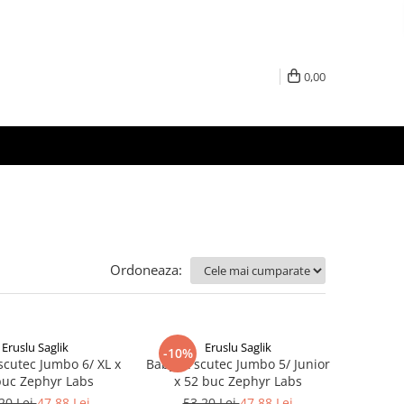
0,00
Ordoneaza:
Eruslu Saglik
Eruslu Saglik
-10%
scutec Jumbo 6/ XL x
BabyFit scutec Jumbo 5/ Junior
buc Zephyr Labs
x 52 buc Zephyr Labs
20 Lei
47,88 Lei
53,20 Lei
47,88 Lei