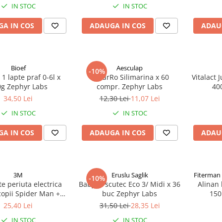
IN STOC
IN STOC
A IN COS
ADAUGA IN COS
ADAU
Bioef
Aesculap
-10%
 1 lapte praf 0-6l x
NaturRo Silimarina x 60
Vitalact 
g Zephyr Labs
compr. Zephyr Labs
40
34,50 Lei
12,30 Lei
11,07 Lei
IN STOC
IN STOC
A IN COS
ADAUGA IN COS
ADAU
3M
Eruslu Saglik
Fiterman
-10%
e periuta electrica
BabyFit scutec Eco 3/ Midi x 36
Alinan 
copii Spider Man +4
buc Zephyr Labs
150
i Zephyr Labs
25,40 Lei
31,50 Lei
28,35 Lei
IN STOC
IN STOC