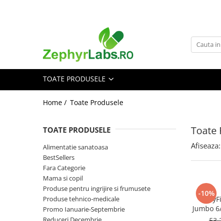
Toate Produsele
Alimentatie sanatoasa
Alimente
TOATE PRODUSELE
Dieta
Imunitate
Home /
Toate Produsele
Ceaiuri
Altele-Alimentatie sanatoasa
Toate 
TOATE PRODUSELE
Mama si copil
Afiseaza:
Alimentatie sanatoasa
Ingrijire și cosmetice
BestSellers
Scutece si servetele
Fara Categorie
Cosmetice copii
Mama si copil
Produse pentru ingrijire si frumusete
Protectie anti-insecte
-10%
Produse tehnico-medicale
BabyFi
Hrana pentru bebelusi
Jumbo 6/
Promo Ianuarie-Septembrie
Suplimente alimentare copii
Reduceri Decembrie
53,