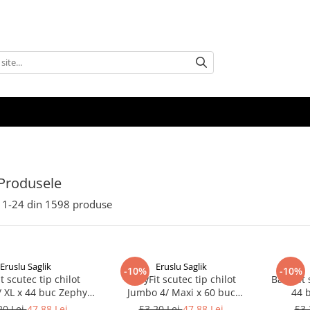
Produsele
1-
24
din
1598
produse
Eruslu Saglik
Eruslu Saglik
-10%
-10%
t scutec tip chilot
BabyFit scutec tip chilot
BabyFit 
 XL x 44 buc Zephyr
Jumbo 4/ Maxi x 60 buc
44 
Labs
Zephyr Labs
20 Lei
47,88 Lei
53,20 Lei
47,88 Lei
53,