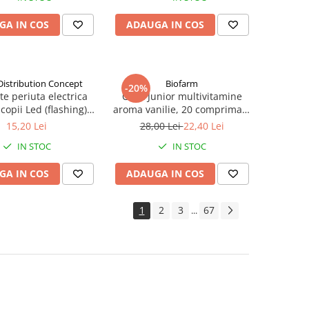
GA IN COS
ADAUGA IN COS
Distribution Concept
Biofarm
-20%
e periuta electrica
Cavit Junior multivitamine
copii Led (flashing)
aroma vanilie, 20 comprimate
-Man +3 ani Zephyr
masticabile Zephyr Labs
15,20 Lei
28,00 Lei
22,40 Lei
Labs
IN STOC
IN STOC
GA IN COS
ADAUGA IN COS
1
2
3
67
...