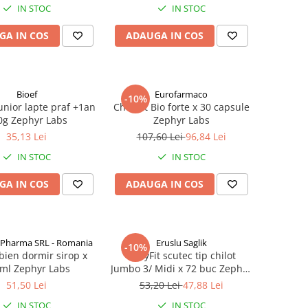
IN STOC
IN STOC
GA IN COS
ADAUGA IN COS
Bioef
Eurofarmaco
-10%
Junior lapte praf +1an
Cholest Bio forte x 30 capsule
0g Zephyr Labs
Zephyr Labs
35,13 Lei
107,60 Lei
96,84 Lei
IN STOC
IN STOC
GA IN COS
ADAUGA IN COS
 Pharma SRL - Romania
Eruslu Saglik
-10%
bien dormir sirop x
BabyFit scutec tip chilot
ml Zephyr Labs
Jumbo 3/ Midi x 72 buc Zephyr
Labs
51,50 Lei
53,20 Lei
47,88 Lei
IN STOC
IN STOC