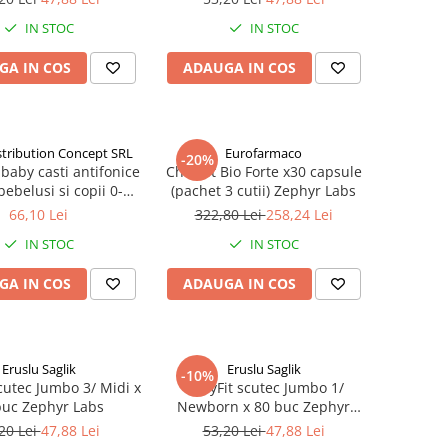
IN STOC
IN STOC
GA IN COS
ADAUGA IN COS
stribution Concept SRL
Eurofarmaco
-20%
baby casti antifonice
Cholest Bio Forte x30 capsule
ebelusi si copii 0-4
(pachet 3 cutii) Zephyr Labs
Y00257) Zephyr Labs
66,10 Lei
322,80 Lei
258,24 Lei
IN STOC
IN STOC
GA IN COS
ADAUGA IN COS
Eruslu Saglik
Eruslu Saglik
-10%
cutec Jumbo 3/ Midi x
BabyFit scutec Jumbo 1/
buc Zephyr Labs
Newborn x 80 buc Zephyr
Labs
20 Lei
47,88 Lei
53,20 Lei
47,88 Lei