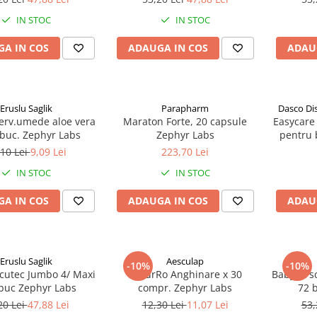
IN STOC
IN STOC
A IN COS
ADAUGA IN COS
ADAU
Eruslu Saglik
Parapharm
Dasco Di
serv.umede aloe vera
Maraton Forte, 20 capsule
Easycare 
 buc. Zephyr Labs
Zephyr Labs
pentru b
ani (EAS
,10 Lei
9,09 Lei
223,70 Lei
IN STOC
IN STOC
A IN COS
ADAUGA IN COS
ADAU
Eruslu Saglik
Aesculap
-10%
-10%
scutec Jumbo 4/ Maxi
NaturRo Anghinare x 30
BabyFit s
 buc Zephyr Labs
compr. Zephyr Labs
72 
20 Lei
47,88 Lei
12,30 Lei
11,07 Lei
53,