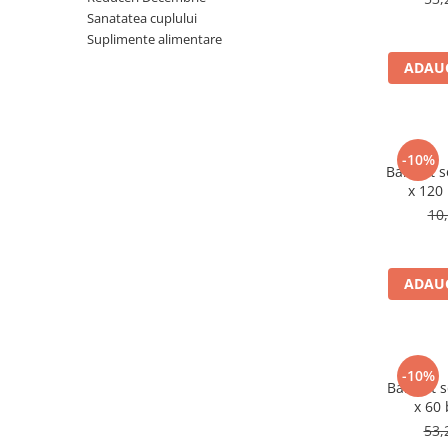
Sanatatea cuplului
Produse antiparazitare
Suplimente alimentare
Sarcina si alaptare
ADAUG
Accesorii
Altele-Mama si copil
Produse pentru ingrijire si
-10%
frumusete
BabyFit 
x 120
Ingrijire ten
10
Ingrijire maini si picioare
Ingrijire par
ADAUG
Igiena orala
Scutece adulti
Igiena intima
-10%
Ingrijire corp
BabyFit 
x 60
Produse anti-insecte
53,
Protectie solara