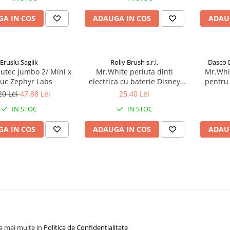
A IN COS
ADAUGA IN COS
ADAU
Eruslu Saglik
Rolly Brush s.r.l.
Dasco 
cutec Jumbo 2/ Mini x
Mr.White periuta dinti
Mr.Whit
buc Zephyr Labs
electrica cu baterie Disney
pentru 
Mickey Zephyr Labs
Spider
20 Lei
47,88 Lei
25,40 Lei
IN STOC
IN STOC
A IN COS
ADAUGA IN COS
ADAU
la mai multe in
Politica de Confidentialitate