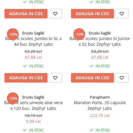
IN STOC
IN STOC
Antioxidanti
Altele-Suplimente alimentare
ADAUGA IN COS
ADAUGA IN COS
Eruslu Saglik
Eruslu Saglik
-10%
-10%
BabyFit scutec Jumbo 6/ XL x
BabyFit scutec Jumbo 5/ Junior
44 buc Zephyr Labs
x 52 buc Zephyr Labs
53,20 Lei
53,20 Lei
47,88 Lei
47,88 Lei
IN STOC
IN STOC
ADAUGA IN COS
ADAUGA IN COS
Eruslu Saglik
Parapharm
-10%
BabyFit serv.umede aloe vera
Maraton Forte, 20 capsule
x 120 buc. Zephyr Labs
Zephyr Labs
10,10 Lei
223,70 Lei
9,09 Lei
IN STOC
IN STOC