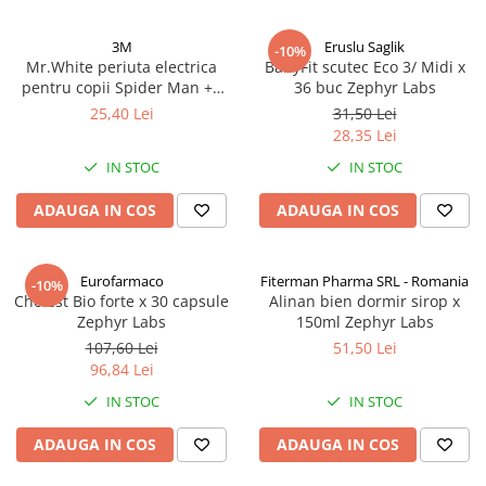
3M
Eruslu Saglik
-10%
Mr.White periuta electrica
BabyFit scutec Eco 3/ Midi x
pentru copii Spider Man +4
36 buc Zephyr Labs
ani Zephyr Labs
25,40 Lei
31,50 Lei
28,35 Lei
IN STOC
IN STOC
ADAUGA IN COS
ADAUGA IN COS
Eurofarmaco
Fiterman Pharma SRL - Romania
-10%
Cholest Bio forte x 30 capsule
Alinan bien dormir sirop x
Zephyr Labs
150ml Zephyr Labs
107,60 Lei
51,50 Lei
96,84 Lei
IN STOC
IN STOC
ADAUGA IN COS
ADAUGA IN COS