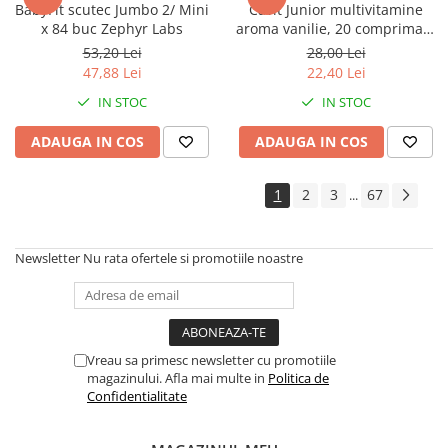
BabyFit scutec Jumbo 2/ Mini
Cavit Junior multivitamine
x 84 buc Zephyr Labs
aroma vanilie, 20 comprimate
masticabile Zephyr Labs
53,20 Lei
28,00 Lei
47,88 Lei
22,40 Lei
IN STOC
IN STOC
ADAUGA IN COS
ADAUGA IN COS
1
2
3
67
...
Newsletter
Nu rata ofertele si promotiile noastre
Vreau sa primesc newsletter cu promotiile
magazinului. Afla mai multe in
Politica de
Confidentialitate