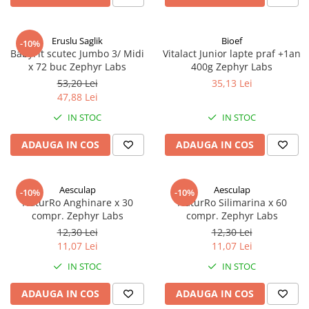
Eruslu Saglik
Bioef
-10%
BabyFit scutec Jumbo 3/ Midi
Vitalact Junior lapte praf +1an
x 72 buc Zephyr Labs
400g Zephyr Labs
53,20 Lei
35,13 Lei
47,88 Lei
IN STOC
IN STOC
ADAUGA IN COS
ADAUGA IN COS
Aesculap
Aesculap
-10%
-10%
NaturRo Anghinare x 30
NaturRo Silimarina x 60
compr. Zephyr Labs
compr. Zephyr Labs
12,30 Lei
12,30 Lei
11,07 Lei
11,07 Lei
IN STOC
IN STOC
ADAUGA IN COS
ADAUGA IN COS