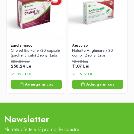
Eurofarmaco
Aesculap
Cholest Bio Forte x30 capsule
NaturRo Anghinare x 30
(pachet 3 cutii) Zephyr Labs
compr. Zephyr Labs
322,80 Lei
12,30 Lei
258,24 Lei
11,07 Lei
IN STOC
IN STOC
Adauga in cos
Adauga in cos
Newsletter
Nu rata ofertele si promotiile noastre