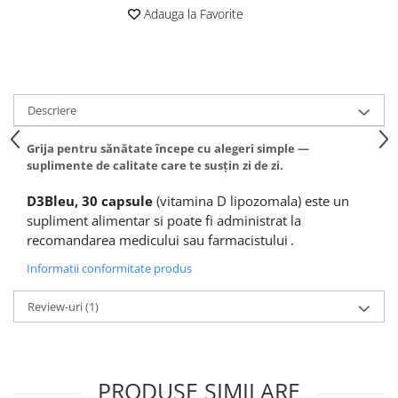
Adauga la Favorite
Altele-Produse pentru ingrijire si
frumusete
Produse tehnico-medicale
Aparatura medicala
Descriere
Plasturi
Altele-Produse tehnico-medicale
Grija pentru sănătate începe cu alegeri simple —
suplimente de calitate care te susțin zi de zi.
Sanatatea cuplului
Tonice sexuale
D3Bleu, 30 capsule
(vitamina D lipozomala) este un
supliment alimentar
si poate fi administrat la
Fertilitate
recomandarea medicului sau farmacistului
.
Teste de sarcina si ovulatie
Informatii conformitate produs
Altele-Sanatatea cuplului
Suplimente alimentare
Review-uri
(1)
Vitamine si minerale
Afectiuni
Afectiuni dermatologice
PRODUSE SIMILARE