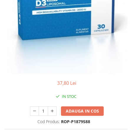
Produse antiparazitare
Sarcina si alaptare
Accesorii
Altele-Mama si copil
Produse pentru ingrijire si
frumusete
Ingrijire ten
Ingrijire maini si picioare
Ingrijire par
37,80 Lei
Igiena orala
Scutece adulti
IN STOC
Igiena intima
ADAUGA IN COS
Ingrijire corp
Produse anti-insecte
Cod Produs:
ROP-P1879588
Protectie solara