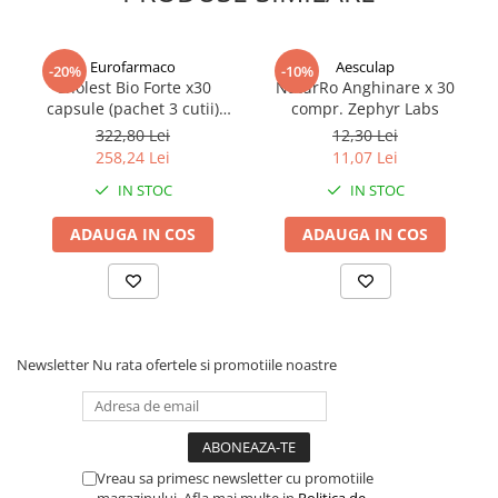
Afectiuni respiratorii
Afectiuni digestive
Eurofarmaco
Aesculap
Afectiuni osteo-articulare
-20%
-10%
Cholest Bio Forte x30
NaturRo Anghinare x 30
Afectiuni oftalmologice
capsule (pachet 3 cutii)
compr. Zephyr Labs
Afectiuni cardio-vasculare
Zephyr Labs
322,80 Lei
12,30 Lei
Afectiuni urogenitale
258,24 Lei
11,07 Lei
Sanatatea mintii
IN STOC
IN STOC
Diabet
ADAUGA IN COS
ADAUGA IN COS
Suplimente pentru imunitate
Dieta
Antioxidanti
Altele-Suplimente alimentare
Newsletter
Nu rata ofertele si promotiile noastre
Promo Ianuarie-Septembrie
Vreau sa primesc newsletter cu promotiile