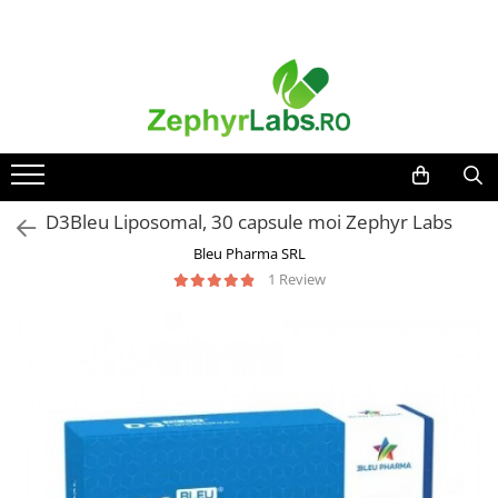
Toate Produsele
Alimentatie sanatoasa
Alimente
Dieta
Imunitate
D3Bleu Liposomal, 30 capsule moi Zephyr Labs
Ceaiuri
Bleu Pharma SRL
Altele-Alimentatie sanatoasa
1 Review
Mama si copil
Ingrijire și cosmetice
Scutece si servetele
Cosmetice copii
Protectie anti-insecte
Hrana pentru bebelusi
Suplimente alimentare copii