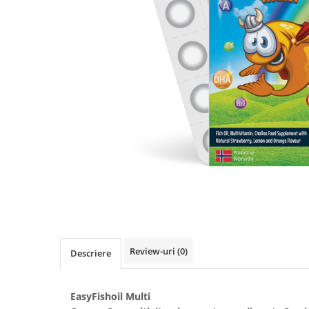
Produse antiparazitare
Sarcina si alaptare
Accesorii
Altele-Mama si copil
Produse pentru ingrijire si
frumusete
Ingrijire ten
Ingrijire maini si picioare
Ingrijire par
Igiena orala
Scutece adulti
Igiena intima
Review-uri
(0)
Descriere
Ingrijire corp
Produse anti-insecte
EasyFishoil Multi
Protectie solara