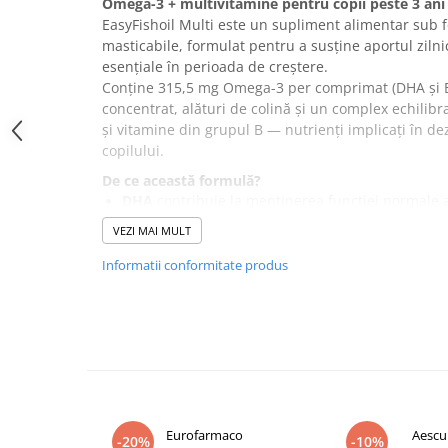
Omega-3 + multivitamine pentru copii peste 3 ani
Altele-Produse pentru ingrijire si
EasyFishoil Multi este un supliment alimentar sub
frumusete
masticabile, formulat pentru a susține aportul ziln
esențiale în perioada de creștere.
Produse tehnico-medicale
Conține 315,5 mg Omega-3 per comprimat (DHA și E
Aparatura medicala
concentrat, alături de colină și un complex echilibr
și vitamine din grupul B — nutrienți implicați în d
Plasturi
copilului.
Altele-Produse tehnico-medicale
De ce această formulă?
Sanatatea cuplului
DHA
contribuie la menținerea funcției normale a 
Tonice sexuale
Vitamina D3
contribuie la creșterea și dezvolta
VEZI MAI MULT
la copii.
Fertilitate
Vitaminele C, B6, B12 și biotina
contribuie la me
Informatii conformitate produs
Teste de sarcina si ovulatie
normal.
Vitamina A
contribuie la menținerea vederii nor
Altele-Sanatatea cuplului
normală a sistemului imunitar.
Suplimente alimentare
Vitamina E
contribuie la protejarea celulelor împ
Omega-3 sunt acizi grași esențiali care trebuie asig
Vitamine si minerale
suplimentare.
Afectiuni
Mod de administrare
Afectiuni dermatologice
Eurofarmaco
Aescu
Copii peste 3 ani: 1 comprimat masticabil pe zi, pr
-20%
-10%