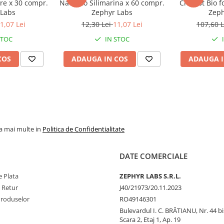
re x 30 compr.
NaturRo Silimarina x 60 compr.
Cholest Bio f
 Labs
Zephyr Labs
Zeph
i un stil de viață sănătos.
1,07 Lei
12,30 Lei
11,07 Lei
107,60 
STOC
IN STOC
COS
ADAUGA IN COS
ADAUGA I
rat.
la mai multe in
Politica de Confidentialitate
DATE COMERCIALE
 Plata
ZEPHYR LABS S.R.L.
e Retur
J40/21973/20.11.2023
Produselor
RO49146301
Bulevardul I. C. BRĂTIANU, Nr. 44 bi
Scara 2, Etaj 1, Ap. 19