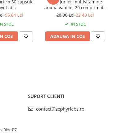
orte x 30 capsule
Cavit Junior multivitamine
OSTEOLLA
yr Labs
aroma vanilie, 20 comprimate
LABS – ART
masticabile Zephyr Labs
SI
Lei
96,84 Lei
28,00 Lei
22,40 Lei
IN STOC
IN STOC
N COS
ADAUGA IN COS
ADAUG
SUPORT CLIENTI
contact@zephyrlabs.ro
s, Bloc P7,