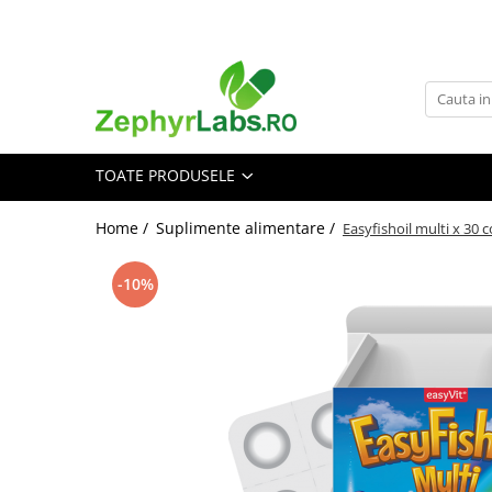
Toate Produsele
Alimentatie sanatoasa
Alimente
TOATE PRODUSELE
Dieta
Imunitate
Home /
Suplimente alimentare /
Easyfishoil multi x 30
Ceaiuri
Altele-Alimentatie sanatoasa
-10%
Mama si copil
Ingrijire și cosmetice
Scutece si servetele
Cosmetice copii
Protectie anti-insecte
Hrana pentru bebelusi
Suplimente alimentare copii