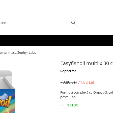
 compr.mast. Zephyr Labs
Easyfishoil multi x 30
Ropharma
79,80 Lei
71,82 Lei
Formulă complexă cu Omega-3, colină
peste 3 ani.
IN STOC