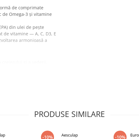
 formă de comprimate
ic de Omega-3 și vitamine
PA) din ulei de pește
at de vitamine — A, C, D3, E
ezvoltarea armonioasă a
creierului și a vederii.
rea normală a sistemului osos
tabolismul energetic
male și la funcționarea
otriva stresului oxidativ.
PRODUSE SIMILARE
urați prin alimentație sau
lap
Aesculap
Euro
eferabil după masă.
-10%
-10%