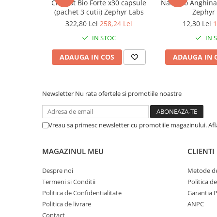
Cholest Bio Forte x30 capsule
NaturRo Anghina
Afectiuni respiratorii
Atenționări
(pachet 3 cutii) Zephyr Labs
Zephyr
Afectiuni digestive
Supliment alimentar. Nu înlocuiește o dietă variată ș
322,80 Lei
258,24 Lei
12,30 Lei
1
Afectiuni osteo-articulare
A nu se depăși doza recomandată.
IN STOC
IN 
A nu se lăsa la îndemâna copiilor mici.
Afectiuni oftalmologice
Consumul în exces poate avea efect laxativ.
Afectiuni cardio-vasculare
ADAUGA IN COS
ADAUGA IN 
Nu consumați produsul dacă ambalajul este deterio
Afectiuni urogenitale
Sanatatea mintii
Diabet
Newsletter
Nu rata ofertele si promotiile noastre
Suplimente pentru imunitate
Dieta
Vreau sa primesc newsletter cu promotiile magazinului. Af
Antioxidanti
Altele-Suplimente alimentare
MAGAZINUL MEU
CLIENTI
Promo Ianuarie-Septembrie
Despre noi
Metode de
Termeni si Conditii
Politica d
Politica de Confidentialitate
Garantia 
Politica de livrare
ANPC
Contact