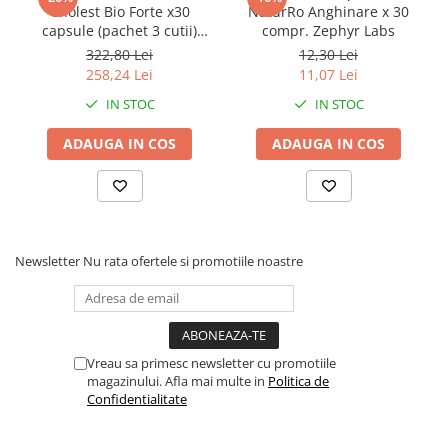
Cholest Bio Forte x30
NaturRo Anghinare x 30
capsule (pachet 3 cutii)
compr. Zephyr Labs
Zephyr Labs
322,80 Lei
12,30 Lei
258,24 Lei
11,07 Lei
IN STOC
IN STOC
ADAUGA IN COS
ADAUGA IN COS
Newsletter
Nu rata ofertele si promotiile noastre
Vreau sa primesc newsletter cu promotiile
magazinului. Afla mai multe in
Politica de
Confidentialitate