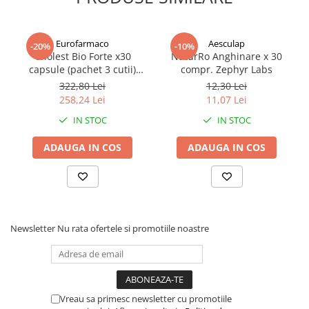
Eurofarmaco
Aesculap
-20%
-10%
Cholest Bio Forte x30
NaturRo Anghinare x 30
capsule (pachet 3 cutii)
compr. Zephyr Labs
Zephyr Labs
322,80 Lei
12,30 Lei
258,24 Lei
11,07 Lei
IN STOC
IN STOC
ADAUGA IN COS
ADAUGA IN COS
Newsletter
Nu rata ofertele si promotiile noastre
Vreau sa primesc newsletter cu promotiile