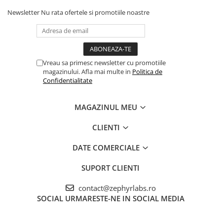
timpul utilizării pre-chirurgicale, se administrează pacientului
Newsletter
Nu rata ofertele si promotiile noastre
numai dacă s-a stabilit absența hipersensibilității sau intoleranței
la produs. Adulți și copii: se recomandă două puf-uri pentru
fiecare nară, de două ori pe zi sau în funcție de recomandarea
medicului.
Vreau sa primesc newsletter cu promotiile
magazinului. Afla mai multe in
Politica de
Confidentialitate
MAGAZINUL MEU
CLIENTI
DATE COMERCIALE
SUPORT CLIENTI
contact@zephyrlabs.ro
SOCIAL
URMARESTE-NE IN SOCIAL MEDIA