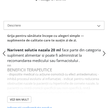
Altele-Produse pentru ingrijire si
frumusete
Produse tehnico-medicale
Aparatura medicala
Descriere
Plasturi
Grija pentru sănătate începe cu alegeri simple —
Altele-Produse tehnico-medicale
suplimente de calitate care te susțin zi de zi.
Sanatatea cuplului
Narivent solutie nazala 20 ml
face parte din categoria
Tonice sexuale
supliment alimentar
si poate fi administrat la
Fertilitate
recomandarea medicului sau farmacistului
.
nn
Teste de sarcina si ovulatie
BENEFICII TERAPEUTICE
- dispozitiv medical cu acţiune osmotică cu efect antiedematos; -
Altele-Sanatatea cuplului
inhibă procesul evolutiv al inflamației; - indicat pentru reducerea
Suplimente alimentare
obstrucţiei nazale la pacienţii cu hipertrofie de cornete nazale, la
pacienţii cu rinită cronică specifică sau non-specifică, rinită
Vitamine si minerale
alergică, pentru tratamentul edemelor asociate stărilor
Afectiuni
inflamatorii rinosinusale şi rinoadenoiditelor cronice, pentru
VEZI MAI MULT
tratamentul și prevenirea recidivei post-chirurgicale a polipilor
Afectiuni dermatologice
nazali, pentru tratamentul pre și post-chirurgical al patologiilor
Informatii conformitate produs