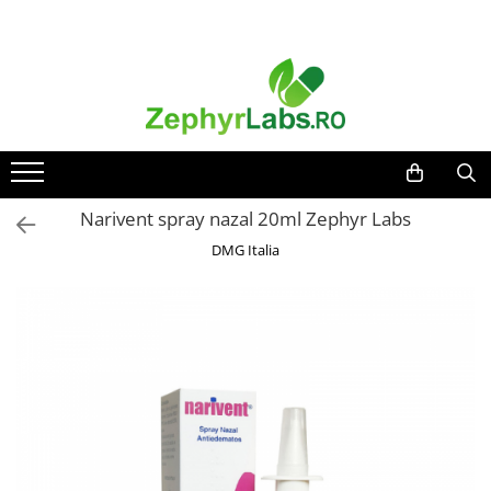
Toate Produsele
Alimentatie sanatoasa
Alimente
Dieta
Imunitate
Narivent spray nazal 20ml Zephyr Labs
Ceaiuri
DMG Italia
Altele-Alimentatie sanatoasa
Mama si copil
Ingrijire și cosmetice
Scutece si servetele
Cosmetice copii
Protectie anti-insecte
Hrana pentru bebelusi
Suplimente alimentare copii