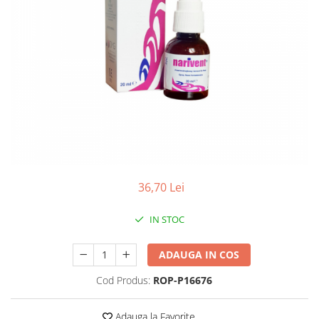
Produse antiparazitare
Sarcina si alaptare
Accesorii
Altele-Mama si copil
Produse pentru ingrijire si
frumusete
Ingrijire ten
Ingrijire maini si picioare
Ingrijire par
36,70 Lei
Igiena orala
IN STOC
Scutece adulti
Igiena intima
ADAUGA IN COS
Ingrijire corp
Cod Produs:
ROP-P16676
Produse anti-insecte
Protectie solara
Adauga la Favorite