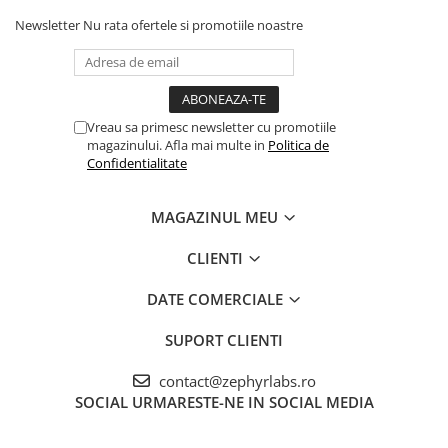
surplusul este folosit în scopul de protejare a țesuturilor și a
Newsletter
Nu rata ofertele si promotiile noastre
celulelor.
COMPOZITIE
Vreau sa primesc newsletter cu promotiile
magazinului. Afla mai multe in
Politica de
Confidentialitate
Ingrediente/capsulă:
MAGAZINUL MEU
extract uscat din rădăcină de
Polygonum cuspidatum
(cu
conţinut de trans-Resveratrol ≥ 98%) – 100 mg,;
CLIENTI
extract uscat din scoarță de
Pinus pinaster
– 100,0 mg;
DATE COMERCIALE
acid alfa lipoic – 100,0 mg;
SUPORT CLIENTI
capsula: gelatină, coloranți/dioxid de titan, galben amurg,
contact@zephyrlabs.ro
carmoizină, albastru patent V;
SOCIAL
URMARESTE-NE IN SOCIAL MEDIA
agent de încărcare: lactoză monohidrat;