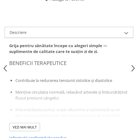
Descriere
Grija pentru sănătate începe cu alegeri simple —
suplimente de calitate care te susțin zi de zi.
BENEFICII TERAPEUTICE
Contribuie la reducerea tensiunii sistolice și diastolice
Menține circulația normală, relaxând arterele și îmbunătățind
fluxul presiunii sângelui
îmbunătățește pulsul, scade albumina și acționează ca un
blocant al angiotensinei, crescând producția de oxid nitric
Susține microcirculația, prin menținerea permeabilității
VEZI MAI MULT
capilare, inclusiv în creier
Informatii conformitate produs