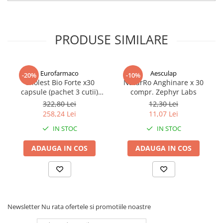
PRODUSE SIMILARE
Eurofarmaco
Aesculap
-20%
-10%
Cholest Bio Forte x30
NaturRo Anghinare x 30
capsule (pachet 3 cutii)
compr. Zephyr Labs
Zephyr Labs
322,80 Lei
12,30 Lei
258,24 Lei
11,07 Lei
IN STOC
IN STOC
ADAUGA IN COS
ADAUGA IN COS
Newsletter
Nu rata ofertele si promotiile noastre