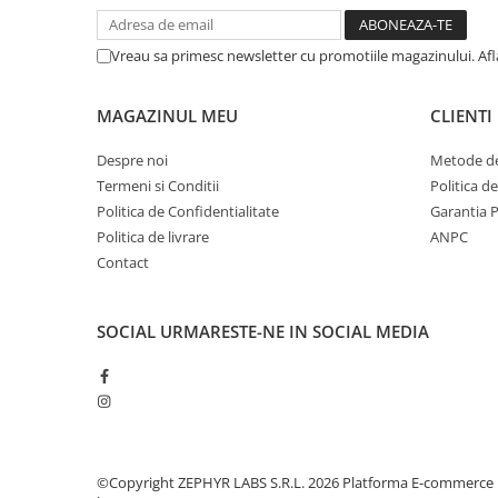
Afectiuni respiratorii
Afectiuni digestive
Vreau sa primesc newsletter cu promotiile magazinului. Af
Afectiuni osteo-articulare
Afectiuni oftalmologice
MAGAZINUL MEU
CLIENTI
Afectiuni cardio-vasculare
Afectiuni urogenitale
Despre noi
Metode de
Sanatatea mintii
Termeni si Conditii
Politica d
Politica de Confidentialitate
Garantia 
Diabet
Politica de livrare
ANPC
Suplimente pentru imunitate
Contact
Dieta
Antioxidanti
SOCIAL
URMARESTE-NE IN SOCIAL MEDIA
Altele-Suplimente alimentare
Promo Ianuarie-Septembrie
©Copyright ZEPHYR LABS S.R.L. 2026
Platforma E-commerce