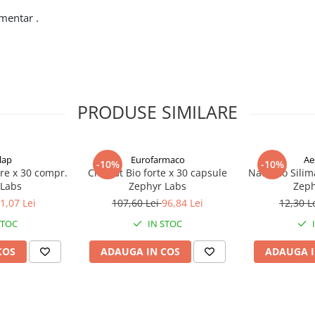
mentar .
PRODUSE SIMILARE
lap
Eurofarmaco
Ae
-10%
-10%
re x 30 compr.
Cholest Bio forte x 30 capsule
NaturRo Silim
 Labs
Zephyr Labs
Zeph
1,07 Lei
107,60 Lei
96,84 Lei
12,30 L
STOC
IN STOC
COS
ADAUGA IN COS
ADAUGA I