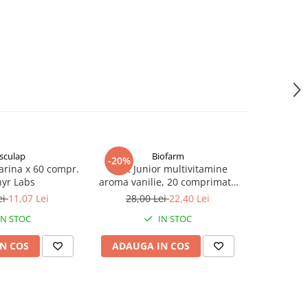
sculap
Biofarm
Mel
-20%
arina x 60 compr.
Cavit Junior multivitamine
OSTEOLLA
yr Labs
aroma vanilie, 20 comprimate
LABS – ART
masticabile Zephyr Labs
SI
ei
11,07 Lei
28,00 Lei
22,40 Lei
IN STOC
IN STOC
N COS
ADAUGA IN COS
ADAUG