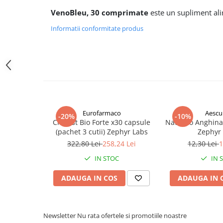
Altele-Produse pentru ingrijire si
VenoBleu, 30 comprimate
este un supliment ali
frumusete
Informatii conformitate produs
Produse tehnico-medicale
Aparatura medicala
Plasturi
Altele-Produse tehnico-medicale
Sanatatea cuplului
Tonice sexuale
Eurofarmaco
Aescu
-20%
-10%
Cholest Bio Forte x30 capsule
NaturRo Anghina
Fertilitate
(pachet 3 cutii) Zephyr Labs
Zephyr
Teste de sarcina si ovulatie
322,80 Lei
258,24 Lei
12,30 Lei
1
Altele-Sanatatea cuplului
IN STOC
IN 
Suplimente alimentare
ADAUGA IN COS
ADAUGA IN 
Vitamine si minerale
Afectiuni
Afectiuni dermatologice
Newsletter
Nu rata ofertele si promotiile noastre