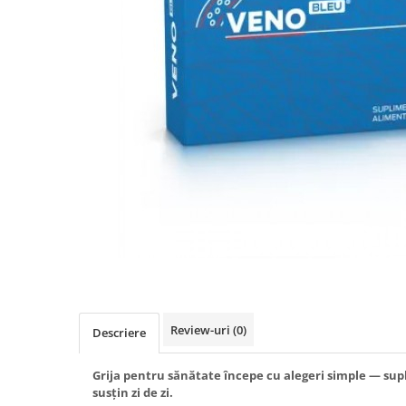
Produse antiparazitare
Sarcina si alaptare
Accesorii
Altele-Mama si copil
Produse pentru ingrijire si
frumusete
Ingrijire ten
Ingrijire maini si picioare
Ingrijire par
Igiena orala
Scutece adulti
Igiena intima
Review-uri
(0)
Descriere
Ingrijire corp
Produse anti-insecte
Grija pentru sănătate începe cu alegeri simple — sup
susțin zi de zi.
Protectie solara