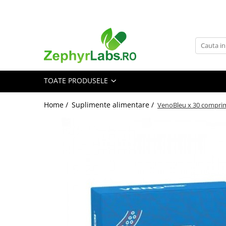
Toate Produsele
Alimentatie sanatoasa
Alimente
TOATE PRODUSELE
Dieta
Imunitate
Home /
Suplimente alimentare /
VenoBleu x 30 comprim
Ceaiuri
Altele-Alimentatie sanatoasa
Mama si copil
Ingrijire și cosmetice
Scutece si servetele
Cosmetice copii
Protectie anti-insecte
Hrana pentru bebelusi
Suplimente alimentare copii