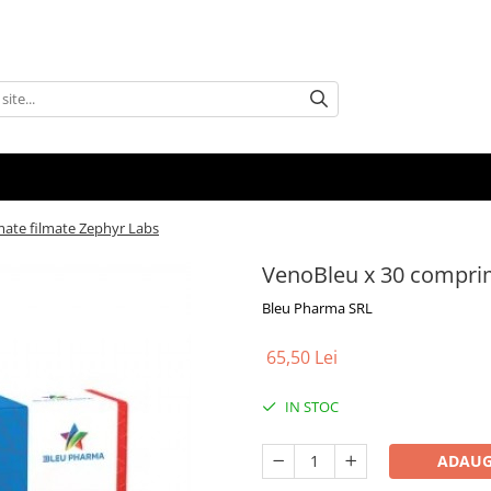
ate filmate Zephyr Labs
VenoBleu x 30 comprim
Bleu Pharma SRL
65,50 Lei
IN STOC
ADAUG