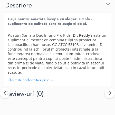
Descriere
Grija pentru sănătate începe cu alegeri simple -
suplimente de calitate care te susțin zi de zi.
Picaturi Xamara Duo Imuno Pro Kids,
Dr. Reddy's
este un
supliment alimentar ce combina tulpina probiotica
Lactobacillus rhamnosus GG ATCC 53103 si vitamina D,
contribuind la echilibrul microbiotei intestinale si la
functionarea normala a sistemului imunitar. Produsul
este conceput pentru copii si poate fi administrat inca
din prima zi de viata, fiind o solutie potrivita in sezonul
rece, in perioade de colectivitate sau in cazul imunitatii
scazute.
Informatii conformitate produs
Review-uri
(0)