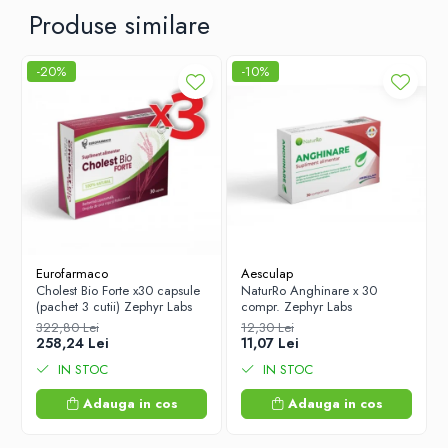
Produse similare
-20%
-10%
Eurofarmaco
Aesculap
Cholest Bio Forte x30 capsule
NaturRo Anghinare x 30
(pachet 3 cutii) Zephyr Labs
compr. Zephyr Labs
322,80 Lei
12,30 Lei
258,24 Lei
11,07 Lei
IN STOC
IN STOC
Adauga in cos
Adauga in cos