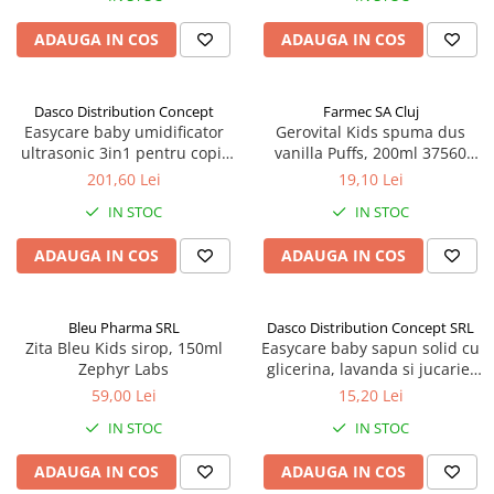
ADAUGA IN COS
ADAUGA IN COS
Dasco Distribution Concept
Farmec SA Cluj
Easycare baby umidificator
Gerovital Kids spuma dus
ultrasonic 3in1 pentru copii
vanilla Puffs, 200ml 37560
2L Zephyr Labs
Zephyr Labs
201,60 Lei
19,10 Lei
IN STOC
IN STOC
ADAUGA IN COS
ADAUGA IN COS
Bleu Pharma SRL
Dasco Distribution Concept SRL
Zita Bleu Kids sirop, 150ml
Easycare baby sapun solid cu
Zephyr Labs
glicerina, lavanda si jucarie,
100g Zephyr Labs
59,00 Lei
15,20 Lei
IN STOC
IN STOC
ADAUGA IN COS
ADAUGA IN COS