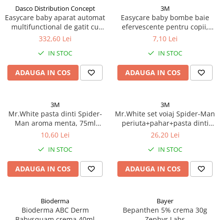
Dasco Distribution Concept
3M
Easycare baby aparat automat
Easycare baby bombe baie
multifunctional de gatit cu
efervescente pentru copii,
aburi si blender 5 in 1 Zephyr
delicious sweets, 3 buc.
332,60 Lei
7,10 Lei
Labs
Zephyr Labs
IN STOC
IN STOC
ADAUGA IN COS
ADAUGA IN COS
3M
3M
Mr.White pasta dinti Spider-
Mr.White set voiaj Spider-Man
Man aroma menta, 75ml
periuta+pahar+pasta dinti
Zephyr Labs
aroma menta, 75ml Zephyr
10,60 Lei
26,20 Lei
Labs
IN STOC
IN STOC
ADAUGA IN COS
ADAUGA IN COS
Bioderma
Bayer
Bioderma ABC Derm
Bepanthen 5% crema 30g
Babysquam crema 40ml
Zephyr Labs