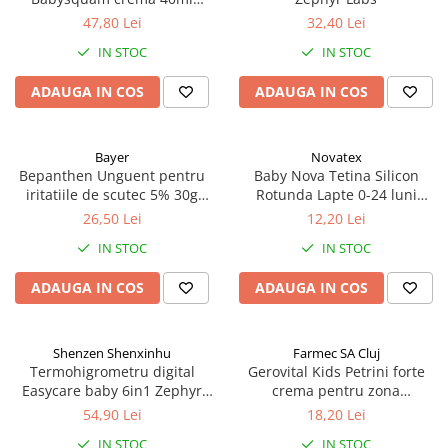
Zephyr Labs
47,80 Lei
32,40 Lei
IN STOC
IN STOC
ADAUGA IN COS
ADAUGA IN COS
Bayer
Novatex
Bepanthen Unguent pentru
Baby Nova Tetina Silicon
iritatiile de scutec 5% 30g
Rotunda Lapte 0-24 luni
Zephyr Labs
17302, 2 buc Zephyr Labs
26,50 Lei
12,20 Lei
IN STOC
IN STOC
ADAUGA IN COS
ADAUGA IN COS
Shenzen Shenxinhu
Farmec SA Cluj
Termohigrometru digital
Gerovital Kids Petrini forte
Easycare baby 6in1 Zephyr
crema pentru zona
Labs
scutecului, 50ml 7520 Zephyr
54,90 Lei
18,20 Lei
Labs
IN STOC
IN STOC