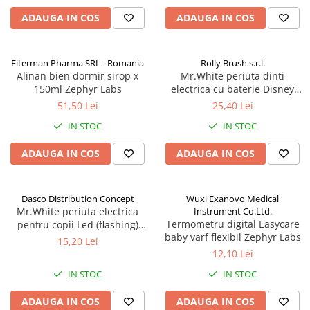
Antioxidanti
ADAUGA IN COS
ADAUGA IN COS
Altele-Suplimente alimentare
Fiterman Pharma SRL - Romania
Rolly Brush s.r.l.
Alinan bien dormir sirop x
Mr.White periuta dinti
150ml Zephyr Labs
electrica cu baterie Disney
Mickey Zephyr Labs
51,50 Lei
25,40 Lei
IN STOC
IN STOC
ADAUGA IN COS
ADAUGA IN COS
Dasco Distribution Concept
Wuxi Exanovo Medical
Mr.White periuta electrica
Instrument Co.Ltd.
Termometru digital Easycare
pentru copii Led (flashing)
baby varf flexibil Zephyr Labs
Spider-Man +3 ani Zephyr
15,20 Lei
Labs
12,10 Lei
IN STOC
IN STOC
ADAUGA IN COS
ADAUGA IN COS