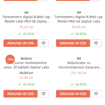
3M
3M
Termometru digital B.Well cap
Termometru digital B.Well cap
flexibil catel PRO-06 Zephyr
flexibil PRO-04 Zephyr Labs
Labs
35,20 Lei
30,20 Lei
IN STOC
IN STOC
ADAUGA IN COS
ADAUGA IN COS
Biofarm
3M
-20%
Cavit Junior multivitamine
Nebulizator cu
caise, 20 tablete Zephyr Labs
microcompresor Easycare
baby VP-D2 Zephyr Labs
28,00 Lei
151,00 Lei
22,40 Lei
IN STOC
IN STOC
ADAUGA IN COS
ADAUGA IN COS