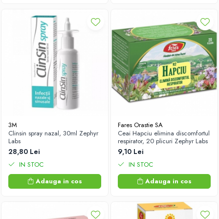
3M
Fares Orastie SA
Clinsin spray nazal, 30ml Zephyr
Ceai Hapciu elimina discomfortul
Labs
respirator, 20 plicuri Zephyr Labs
28,80 Lei
9,10 Lei
IN STOC
IN STOC
Adauga in cos
Adauga in cos