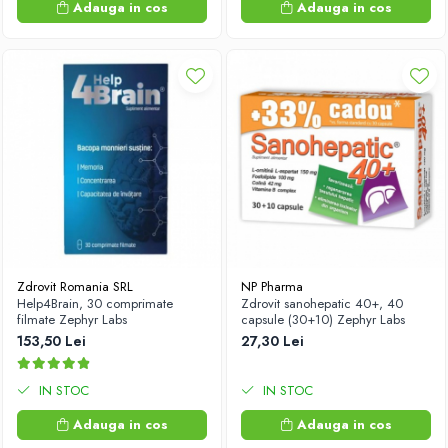
Adauga in cos
Adauga in cos
Zdrovit Romania SRL
NP Pharma
Help4Brain, 30 comprimate
Zdrovit sanohepatic 40+, 40
filmate Zephyr Labs
capsule (30+10) Zephyr Labs
153,50 Lei
27,30 Lei
IN STOC
IN STOC
Adauga in cos
Adauga in cos