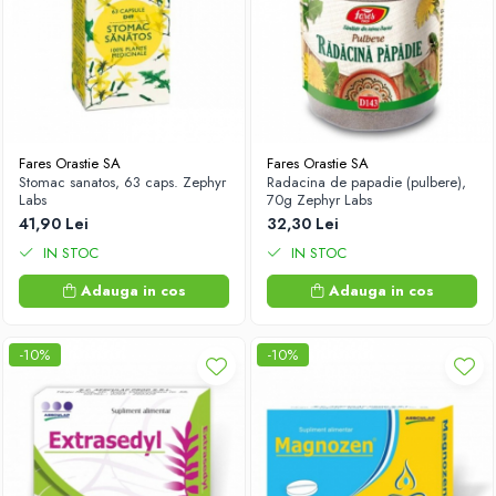
Fares Orastie SA
Fares Orastie SA
Stomac sanatos, 63 caps. Zephyr
Radacina de papadie (pulbere),
Labs
70g Zephyr Labs
41,90 Lei
32,30 Lei
IN STOC
IN STOC
Adauga in cos
Adauga in cos
-10%
-10%