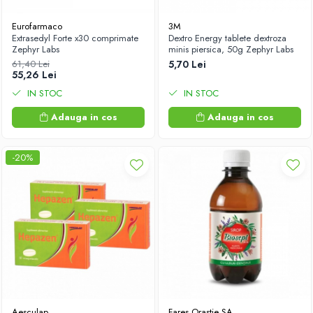
Antioxidanti
Eurofarmaco
3M
Altele-Suplimente alimentare
Extrasedyl Forte x30 comprimate
Dextro Energy tablete dextroza
Zephyr Labs
minis piersica, 50g Zephyr Labs
61,40 Lei
5,70 Lei
55,26 Lei
IN STOC
IN STOC
Adauga in cos
Adauga in cos
-20%
Aesculap
Fares Orastie SA