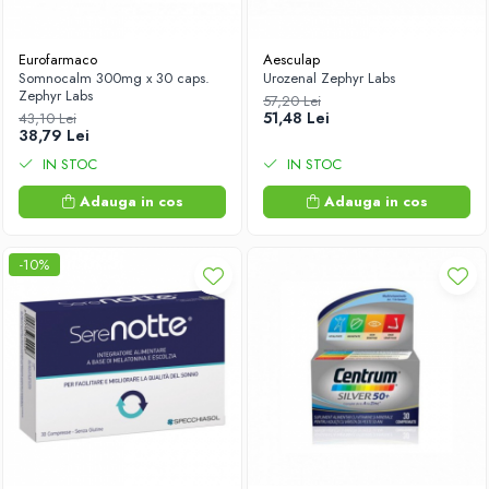
Eurofarmaco
Aesculap
Somnocalm 300mg x 30 caps.
Urozenal Zephyr Labs
Zephyr Labs
57,20 Lei
51,48 Lei
43,10 Lei
38,79 Lei
IN STOC
IN STOC
Adauga in cos
Adauga in cos
-10%