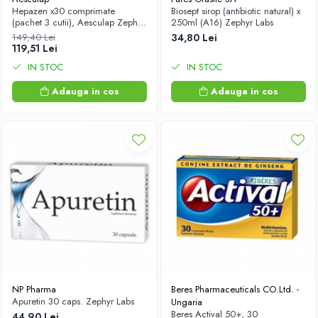
Hepazen x30 comprimate
Biosept sirop (antibiotic natural) x
(pachet 3 cutii), Aesculap Zephyr
250ml (A16) Zephyr Labs
Labs
149,40 Lei
34,80 Lei
119,51 Lei
IN STOC
IN STOC
Adauga in cos
Adauga in cos
NP Pharma
Beres Pharmaceuticals CO.Ltd. -
Apuretin 30 caps. Zephyr Labs
Ungaria
Beres Actival 50+, 30
44,90 Lei