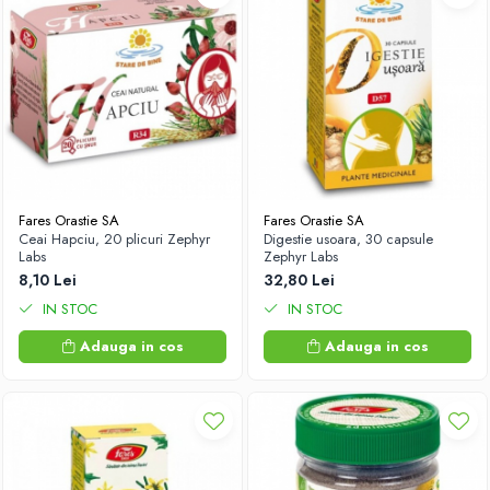
Fares Orastie SA
Fares Orastie SA
Ceai Hapciu, 20 plicuri Zephyr
Digestie usoara, 30 capsule
Labs
Zephyr Labs
8,10 Lei
32,80 Lei
IN STOC
IN STOC
Adauga in cos
Adauga in cos