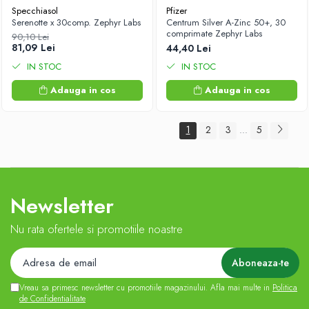
Specchiasol
Pfizer
Serenotte x 30comp. Zephyr Labs
Centrum Silver A-Zinc 50+, 30
comprimate Zephyr Labs
90,10 Lei
81,09 Lei
44,40 Lei
IN STOC
IN STOC
Adauga in cos
Adauga in cos
1
2
3
5
...
Newsletter
Nu rata ofertele si promotiile noastre
Vreau sa primesc newsletter cu promotiile magazinului. Afla mai multe in
Politica
de Confidentialitate