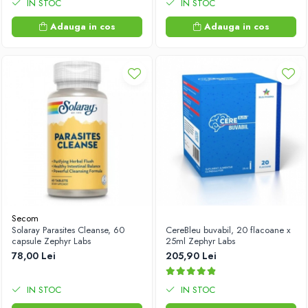
IN STOC
IN STOC
Adauga in cos
Adauga in cos
Secom
Solaray Parasites Cleanse, 60
CereBleu buvabil, 20 flacoane x
capsule Zephyr Labs
25ml Zephyr Labs
78,00 Lei
205,90 Lei
IN STOC
IN STOC