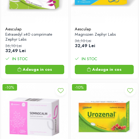
Aesculap
Aesculap
Extrasedyl x40 comprimate
Magnozen Zephyr Labs
Zephyr Labs
36,10 Lei
32,49 Lei
36,10 Lei
32,49 Lei
IN STOC
IN STOC
Adauga in cos
Adauga in cos
-10%
-10%