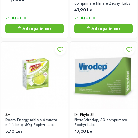
comprimate filmate Zephyr Labs
41,90 Lei
IN STOC
IN STOC
Adauga in cos
Adauga in cos
3M
Dr. Phyto SRL
Dextro Energy tablete dextroza
Phyto Virodep, 30 comprimate
minis lime, 50g Zephyr Labs
Zephyr Labs
5,70 Lei
47,00 Lei