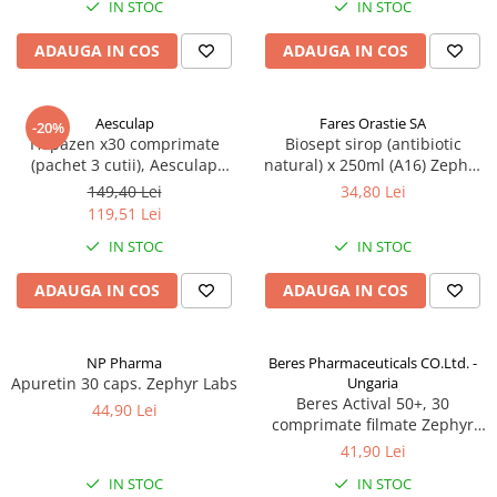
IN STOC
IN STOC
Produse antiparazitare
ADAUGA IN COS
ADAUGA IN COS
Sarcina si alaptare
Accesorii
Aesculap
Fares Orastie SA
Altele-Mama si copil
-20%
Hepazen x30 comprimate
Biosept sirop (antibiotic
Produse pentru ingrijire si
(pachet 3 cutii), Aesculap
natural) x 250ml (A16) Zephyr
frumusete
Zephyr Labs
Labs
149,40 Lei
34,80 Lei
Ingrijire ten
119,51 Lei
IN STOC
IN STOC
Ingrijire maini si picioare
Ingrijire par
ADAUGA IN COS
ADAUGA IN COS
Igiena orala
Scutece adulti
NP Pharma
Beres Pharmaceuticals CO.Ltd. -
Apuretin 30 caps. Zephyr Labs
Ungaria
Igiena intima
Beres Actival 50+, 30
44,90 Lei
Ingrijire corp
comprimate filmate Zephyr
Labs
41,90 Lei
Produse anti-insecte
IN STOC
IN STOC
Protectie solara