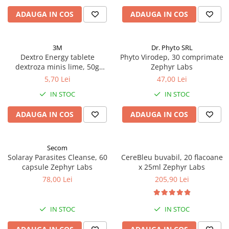
Altele-Produse pentru ingrijire si
ADAUGA IN COS
ADAUGA IN COS
frumusete
Produse tehnico-medicale
3M
Dr. Phyto SRL
Aparatura medicala
Dextro Energy tablete
Phyto Virodep, 30 comprimate
dextroza minis lime, 50g
Zephyr Labs
Plasturi
Zephyr Labs
5,70 Lei
47,00 Lei
Altele-Produse tehnico-medicale
IN STOC
IN STOC
Sanatatea cuplului
Tonice sexuale
ADAUGA IN COS
ADAUGA IN COS
Fertilitate
Teste de sarcina si ovulatie
Secom
Solaray Parasites Cleanse, 60
CereBleu buvabil, 20 flacoane
Altele-Sanatatea cuplului
capsule Zephyr Labs
x 25ml Zephyr Labs
Suplimente alimentare
78,00 Lei
205,90 Lei
Vitamine si minerale
Afectiuni
IN STOC
IN STOC
Afectiuni dermatologice