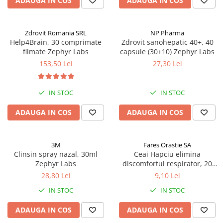
ADAUGA IN COS
ADAUGA IN COS
Afectiuni respiratorii
Afectiuni digestive
Afectiuni osteo-articulare
Zdrovit Romania SRL
NP Pharma
Help4Brain, 30 comprimate
Zdrovit sanohepatic 40+, 40
Afectiuni oftalmologice
filmate Zephyr Labs
capsule (30+10) Zephyr Labs
Afectiuni cardio-vasculare
153,50 Lei
27,30 Lei
Afectiuni urogenitale
Sanatatea mintii
IN STOC
IN STOC
Diabet
Suplimente pentru imunitate
ADAUGA IN COS
ADAUGA IN COS
Dieta
Antioxidanti
3M
Fares Orastie SA
Clinsin spray nazal, 30ml
Ceai Hapciu elimina
Altele-Suplimente alimentare
Zephyr Labs
discomfortul respirator, 20
Promo Ianuarie-Septembrie
plicuri Zephyr Labs
28,80 Lei
9,10 Lei
IN STOC
IN STOC
ADAUGA IN COS
ADAUGA IN COS