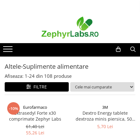
Toate Produsele
Alimentatie sanatoasa
Alimente
Dieta
Imunitate
Altele-Suplimente alimentare
Ceaiuri
Afiseaza:
1-
24
din
108
produse
Altele-Alimentatie sanatoasa
FILTRE
Mama si copil
Ingrijire și cosmetice
Scutece si servetele
Eurofarmaco
3M
-10%
Cosmetice copii
Extrasedyl Forte x30
Dextro Energy tablete
comprimate Zephyr Labs
dextroza minis piersica, 50g
Protectie anti-insecte
Zephyr Labs
61,40 Lei
5,70 Lei
Hrana pentru bebelusi
55,26 Lei
Suplimente alimentare copii