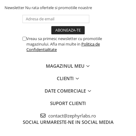
Mod de prezentare: 170 ml
Newsletter
Nu rata ofertele si promotiile noastre
Recomandat: vârste începând de la 6 luni;
COMPOZITIE
Vreau sa primesc newsletter cu promotiile
magazinului. Afla mai multe in
Politica de
Confidentialitate
MAGAZINUL MEU
CLIENTI
DATE COMERCIALE
SUPORT CLIENTI
contact@zephyrlabs.ro
SOCIAL
URMARESTE-NE IN SOCIAL MEDIA