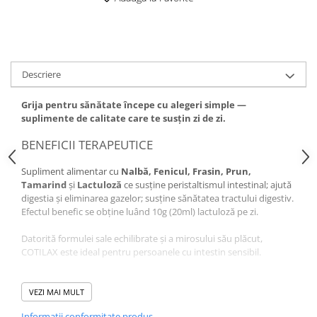
Descriere
Grija pentru sănătate începe cu alegeri simple —
suplimente de calitate care te susțin zi de zi.
BENEFICII TERAPEUTICE
Supliment alimentar cu
Nalbă, Fenicul, Frasin, Prun,
Tamarind
și
Lactuloză
ce susține peristaltismul intestinal; ajută
digestia și eliminarea gazelor; susține sănătatea tractului digestiv.
Efectul benefic se obține luând 10g (20ml) lactuloză pe zi.
Datorită formulei sale echilibrate și a mirosului său plăcut,
COTILAX este ideal pentru persoanele cu intestin sensibil.
Contribuie la reglarea tranzitului intestinal
VEZI MAI MULT
DETALII ALE PRODUSULUI
Informatii conformitate produs