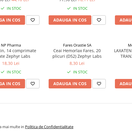
IN STOC
IN STOC
A IN COS
ADAUGA IN COS
ADAU
NP Pharma
Fares Orastie SA
Me
tin, 14 comprimate
Ceai Hemorlax Fares, 20
LAXATEN
ate Zephyr Labs
plicuri (D52) Zephyr Labs
TRANZ
CON
18,30 Lei
8,30 Lei
IN STOC
IN STOC
A IN COS
ADAUGA IN COS
ADAU
la mai multe in
Politica de Confidentialitate