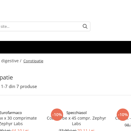
 digestive /
Constipatie
patie
1-
7
din
7
produse
Eurofarmaco
Specchiasol
-10%
-10%
ax x 30 comprimate
Cotidierbe x 45 compr. Zephyr
Cotilax
Zephyr Labs
Labs
98,
00 Lei
44,10 Lei
77,90 Lei
70,11 Lei