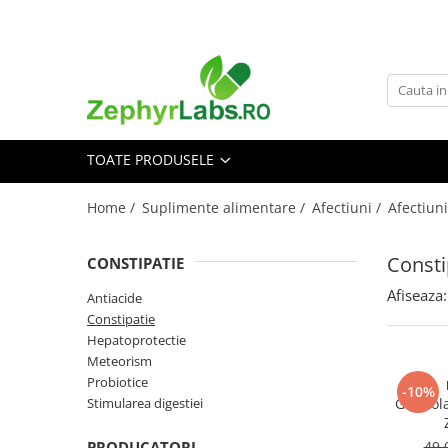
Toate Produsele
Alimentatie sanatoasa
Alimente
TOATE PRODUSELE
Dieta
Imunitate
Home /
Suplimente alimentare /
Afectiuni /
Afectiuni
Ceaiuri
Altele-Alimentatie sanatoasa
Consti
CONSTIPATIE
Mama si copil
Afiseaza:
Antiacide
Ingrijire și cosmetice
Constipatie
Scutece si servetele
Hepatoprotectie
Cosmetice copii
Meteorism
Probiotice
Protectie anti-insecte
-10%
Stimularea digestiei
Gastrol
Hrana pentru bebelusi
Suplimente alimentare copii
PRODUCATORI
49,