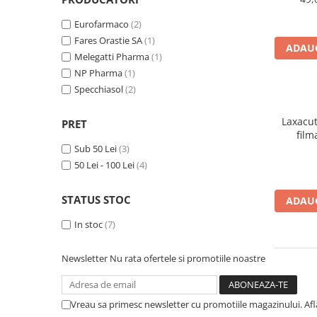
Produse antiparazitare
Eurofarmaco
(2)
Sarcina si alaptare
Fares Orastie SA
(1)
ADAUG
Melegatti Pharma
(1)
Accesorii
NP Pharma
(1)
Altele-Mama si copil
Specchiasol
(2)
Produse pentru ingrijire si
frumusete
Laxacu
PRET
film
Ingrijire ten
Sub 50 Lei
(3)
Ingrijire maini si picioare
50 Lei - 100 Lei
(4)
Ingrijire par
STATUS STOC
ADAUG
Igiena orala
Scutece adulti
In stoc
(7)
Igiena intima
Newsletter
Nu rata ofertele si promotiile noastre
Ingrijire corp
Produse anti-insecte
Vreau sa primesc newsletter cu promotiile magazinului. Af
Protectie solara