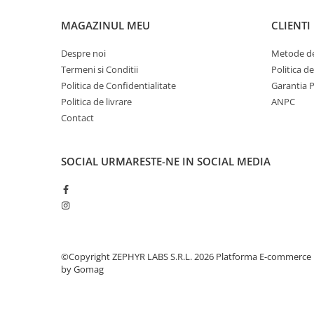
Altele-Produse pentru ingrijire si
MAGAZINUL MEU
CLIENTI
frumusete
Produse tehnico-medicale
Despre noi
Metode de
Termeni si Conditii
Politica d
Aparatura medicala
Politica de Confidentialitate
Garantia 
Plasturi
Politica de livrare
ANPC
Altele-Produse tehnico-medicale
Contact
Sanatatea cuplului
Tonice sexuale
SOCIAL
URMARESTE-NE IN SOCIAL MEDIA
Fertilitate
Teste de sarcina si ovulatie
Altele-Sanatatea cuplului
Suplimente alimentare
©Copyright ZEPHYR LABS S.R.L. 2026
Platforma E-commerce
Vitamine si minerale
by Gomag
Afectiuni
Afectiuni dermatologice