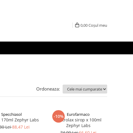
0,00
Coșul meu
Ordoneaza:
Specchiasol
Eurofarmaco
-10%
 - 170ml Zephyr Labs
Gastrolax sirop x 100ml
Zephyr Labs
30 Lei
88,47 Lei
74,00 Lei
66,60 Lei