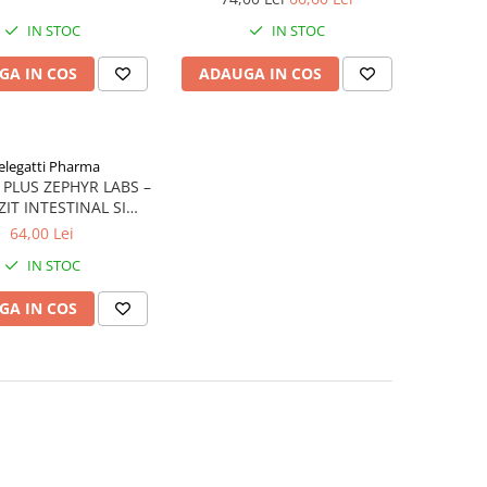
IN STOC
IN STOC
GA IN COS
ADAUGA IN COS
legatti Pharma
 PLUS ZEPHYR LABS –
IT INTESTINAL SI
FORT DIGESTIV
64,00 Lei
IN STOC
GA IN COS