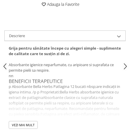
Adauga la Favorite
Descriere
Grija pentru sănătate începe cu alegeri simple - suplimente
de calitate care te susțin zi de zi.
Absorbante igienice neparfumate, cu aripioare si suprafata ce
permite pielii sa respire.
nn
BENEFICII TERAPEUTICE
p Absorbante Bella Herbs Patlagina 12 bucati nbsp;are indicații in
igiena intima. /p p Proprietati:Bella Herbs absorbante igienice cu
extract de patlaginaAbsorbante clasice cu suprafata naturala
softiplait ce permite pielii sa respire, cu aripioare laterale si cu
extract de patlagina, neparfumate. Recomandate pentru femeile
cu pielea sensibila.Patlagina are efect anti-inflamator, de calmare
si de prevenire a iritatilor. /p
VEZI MAI MULT