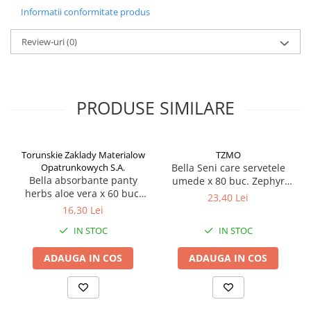
Informatii conformitate produs
Review-uri
(0)
PRODUSE SIMILARE
Torunskie Zaklady Materialow
TZMO
Opatrunkowych S.A.
Bella Seni care servetele
Bella absorbante panty
umede x 80 buc. Zephyr
herbs aloe vera x 60 buc.
Labs
23,40 Lei
Zephyr Labs
16,30 Lei
IN STOC
IN STOC
ADAUGA IN COS
ADAUGA IN COS