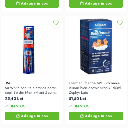
Adauga in cos
Adauga in cos
3M
Fiterman Pharma SRL - Romania
Mr.White periuta electrica pentru
Alinan bien dormir sirop x 150ml
copii Spider Man +4 ani Zephyr
Zephyr Labs
Labs
25,40 Lei
51,50 Lei
IN STOC
IN STOC
Adauga in cos
Adauga in cos