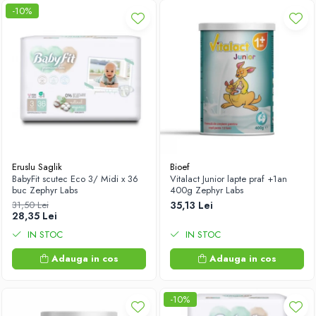
-10%
Eruslu Saglik
Bioef
BabyFit scutec Eco 3/ Midi x 36
Vitalact Junior lapte praf +1an
buc Zephyr Labs
400g Zephyr Labs
31,50 Lei
35,13 Lei
28,35 Lei
IN STOC
IN STOC
Adauga in cos
Adauga in cos
-10%