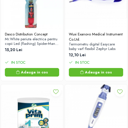
Dasco Distribution Concept
Wuxi Exanovo Medical Instrument
Mr.White periuta electrica pentru
Co.Ltd.
copii Led (flashing) Spider-Man
Termometru digital Easycare
+3 ani Zephyr Labs
baby varf flexibil Zephyr Labs
15,20 Lei
12,10 Lei
IN STOC
IN STOC
Adauga in cos
Adauga in cos