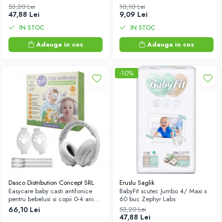
53,20 Lei
10,10 Lei
47,88 Lei
9,09 Lei
IN STOC
IN STOC
Adauga in cos
Adauga in cos
-10%
Dasco Distribution Concept SRL
Eruslu Saglik
Easycare baby casti antifonice
BabyFit scutec Jumbo 4/ Maxi x
pentru bebelusi si copii 0-4 ani
60 buc Zephyr Labs
(EASY00257) Zephyr Labs
66,10 Lei
53,20 Lei
47,88 Lei