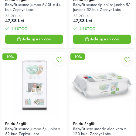
BabyFit scutec Jumbo 6/ XL x 44
BabyFit scutec tip chilot Jumbo 5/
buc Zephyr Labs
Junior x 52 buc Zephyr Labs
53,20 Lei
53,20 Lei
47,88 Lei
47,88 Lei
IN STOC
IN STOC
Adauga in cos
Adauga in cos
-10%
-10%
Eruslu Saglik
Eruslu Saglik
BabyFit scutec Jumbo 5/ Junior x
BabyFit serv.umede aloe vera x
52 buc Zephyr Labs
120 buc. Zephyr Labs