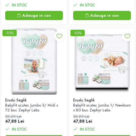
IN STOC
IN STOC
Adauga in cos
Adauga in cos
-10%
-10%
Eruslu Saglik
Eruslu Saglik
BabyFit scutec Jumbo 3/ Midi x
BabyFit scutec Jumbo 1/ Newborn
72 buc Zephyr Labs
x 80 buc Zephyr Labs
53,20 Lei
53,20 Lei
47,88 Lei
47,88 Lei
IN STOC
IN STOC