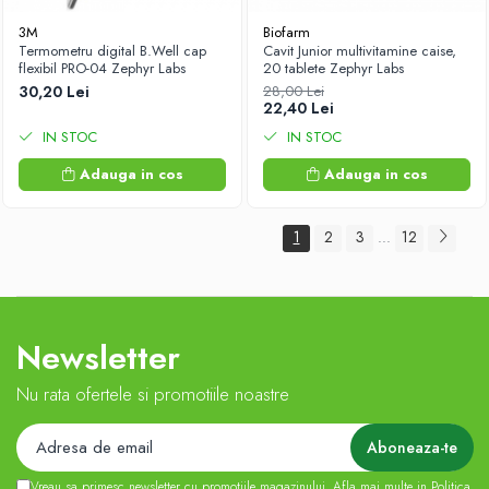
3M
Biofarm
Termometru digital B.Well cap
Cavit Junior multivitamine caise,
flexibil PRO-04 Zephyr Labs
20 tablete Zephyr Labs
30,20 Lei
28,00 Lei
22,40 Lei
IN STOC
IN STOC
Adauga in cos
Adauga in cos
1
2
3
12
...
Newsletter
Nu rata ofertele si promotiile noastre
Vreau sa primesc newsletter cu promotiile magazinului. Afla mai multe in
Politica