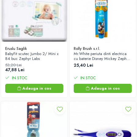
Eruslu Saglik
Rolly Brush s.r.l.
BabyFit scutec Jumbo 2/ Mini x
Mr.White periuta dinti electrica
84 buc Zephyr Labs
cu baterie Disney Mickey Zephyr
Labs
53,20 Lei
25,40 Lei
47,88 Lei
IN STOC
IN STOC
Adauga in cos
Adauga in cos