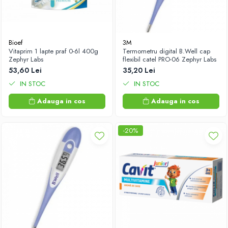
Bioef
3M
Vitaprim 1 lapte praf 0-6l 400g
Termometru digital B.Well cap
Zephyr Labs
flexibil catel PRO-06 Zephyr Labs
53,60 Lei
35,20 Lei
IN STOC
IN STOC
Adauga in cos
Adauga in cos
-20%