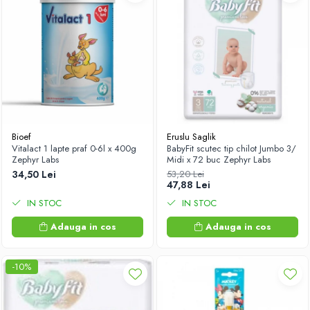
Bioef
Eruslu Saglik
Vitalact 1 lapte praf 0-6l x 400g
BabyFit scutec tip chilot Jumbo 3/
Zephyr Labs
Midi x 72 buc Zephyr Labs
34,50 Lei
53,20 Lei
47,88 Lei
IN STOC
IN STOC
Adauga in cos
Adauga in cos
-10%