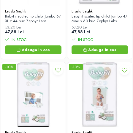
Antioxidanti
Eruslu Saglik
Eruslu Saglik
Altele-Suplimente alimentare
BabyFit scutec tip chilot Jumbo 6/
BabyFit scutec tip chilot Jumbo 4/
XL x 44 buc Zephyr Labs
Maxi x 60 buc Zephyr Labs
53,20 Lei
53,20 Lei
47,88 Lei
47,88 Lei
IN STOC
IN STOC
Adauga in cos
Adauga in cos
-10%
-10%
Eruslu Saglik
Eruslu Saglik