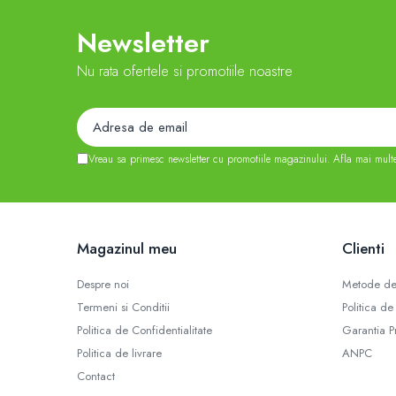
Newsletter
Nu rata ofertele si promotiile noastre
Vreau sa primesc newsletter cu promotiile magazinului. Afla mai mult
Magazinul meu
Clienti
Despre noi
Metode de
Termeni si Conditii
Politica de
Politica de Confidentialitate
Garantia P
Politica de livrare
ANPC
Contact