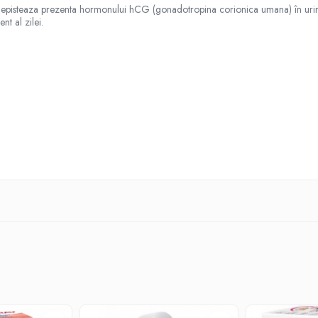
 depisteaza prezenta hormonului hCG (gonadotropina corionica umana) în urina, î
nt al zilei.
asetei. Asteptati 3 minute afisarea rezultatului.