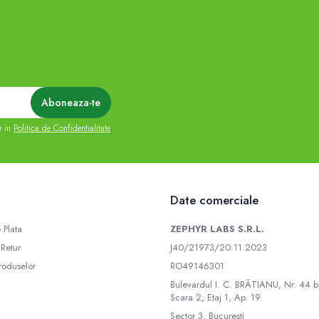
e in
Politica de Confidentialitate
Date comerciale
 Plata
ZEPHYR LABS S.R.L.
 Retur
J40/21973/20.11.2023
roduselor
RO49146301
Bulevardul I. C. BRĂTIANU, Nr. 44 bi
Scara 2, Etaj 1, Ap. 19
Sector 3, Bucuresti