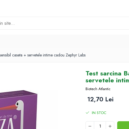
asensibil caseta + servetele intime cadou Zephyr Labs
Test sarcina B
servetele int
Biotech Atlantic
12,70 Lei
IN STOC