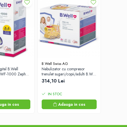
B.Well Swiss AG
B.Well Swi
ital B.Well
Nebulizator cu compresor
Periuta ele
n1 WF-1000 Zephyr
trenulet sugari/copii/adulti B.Well
tip.operare
Basic PRO-115 Zephyr Labs
MED-870 Z
314,10 Lei
127,60 L
IN STOC
IN STO
uga in cos
Adauga in cos
A