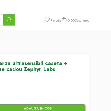
Favorite
0,00
Coșul meu
arza ultrasensibil caseta +
ime cadou Zephyr Labs
ADAUGA IN COS