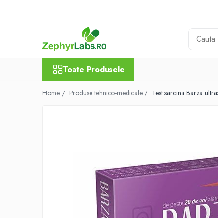
Toate Produsele
Alimentatie sanatoasa
Alimente
Toate Produsele
Dieta
Imunitate
Home /
Produse tehnico-medicale /
Test sarcina Barza ultr
Ceaiuri
Altele-Alimentatie sanatoasa
Mama si copil
Ingrijire și cosmetice
Scutece si servetele
Cosmetice copii
Protectie anti-insecte
Hrana pentru bebelusi
Suplimente alimentare copii