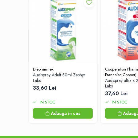
Afectiuni digestive
Afectiuni osteo-articulare
Afectiuni oftalmologice
Afectiuni cardio-vasculare
Afectiuni urogenitale
Sanatatea mintii
Diabet
Suplimente pentru imunitate
Diepharmex
Cooperation Pharm
Dieta
Audispray Adult 50ml Zephyr
Francaise(Cooper)
Antioxidanti
Labs
Audispray ultra x
Labs
33,60 Lei
Altele-Suplimente alimentare
37,60 Lei
Promo Ianuarie-Septembrie
IN STOC
IN STOC
Adauga in cos
Adauga