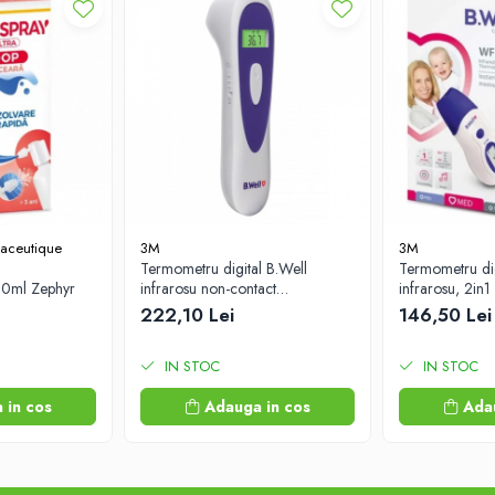
aceutique
3M
3M
Termometru digital B.Well
Termometru dig
 20ml Zephyr
infrarosu non-contact
infrarosu, 2i
mutifunctional MED-3000
Labs
222,10 Lei
146,50 Lei
Zephyr Labs
IN STOC
IN STOC
 in cos
Adauga in cos
Ada