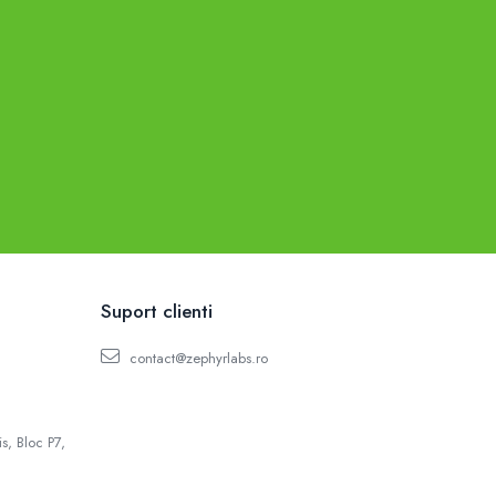
Suport clienti
contact@zephyrlabs.ro
s, Bloc P7,