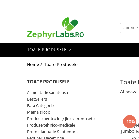
Toate Produsele
Alimentatie sanatoasa
Alimente
TOATE PRODUSELE
Dieta
Imunitate
Home /
Toate Produsele
Ceaiuri
Altele-Alimentatie sanatoasa
Toate 
TOATE PRODUSELE
Mama si copil
Afiseaza:
Alimentatie sanatoasa
Ingrijire și cosmetice
BestSellers
Scutece si servetele
Fara Categorie
Cosmetice copii
Mama si copil
Produse pentru ingrijire si frumusete
Protectie anti-insecte
-10%
Produse tehnico-medicale
BabyFi
Hrana pentru bebelusi
Jumbo 6/
Promo Ianuarie-Septembrie
Suplimente alimentare copii
Reduceri Decembrie
53,