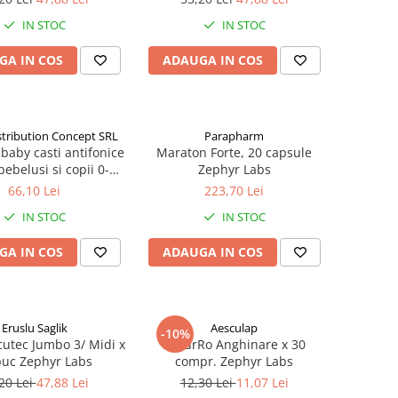
IN STOC
IN STOC
GA IN COS
ADAUGA IN COS
stribution Concept SRL
Parapharm
baby casti antifonice
Maraton Forte, 20 capsule
ebelusi si copii 0-4
Zephyr Labs
Y00257) Zephyr Labs
66,10 Lei
223,70 Lei
IN STOC
IN STOC
GA IN COS
ADAUGA IN COS
Eruslu Saglik
Aesculap
-10%
cutec Jumbo 3/ Midi x
NaturRo Anghinare x 30
buc Zephyr Labs
compr. Zephyr Labs
20 Lei
47,88 Lei
12,30 Lei
11,07 Lei