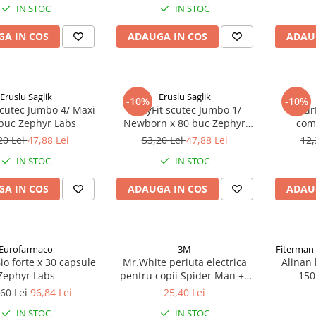
IN STOC
IN STOC
A IN COS
ADAUGA IN COS
ADAU
Eruslu Saglik
Eruslu Saglik
-10%
-10%
scutec Jumbo 4/ Maxi
BabyFit scutec Jumbo 1/
Natur
 buc Zephyr Labs
Newborn x 80 buc Zephyr
com
Labs
20 Lei
47,88 Lei
53,20 Lei
47,88 Lei
12,
IN STOC
IN STOC
A IN COS
ADAUGA IN COS
ADAU
Eurofarmaco
3M
Fiterman
io forte x 30 capsule
Mr.White periuta electrica
Alinan 
Zephyr Labs
pentru copii Spider Man +4
150
ani Zephyr Labs
60 Lei
96,84 Lei
25,40 Lei
IN STOC
IN STOC