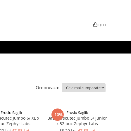
0,00
Ordoneaza:
Eruslu Saglik
Eruslu Saglik
-10%
scutec Jumbo 6/ XL x
BabyFit scutec Jumbo 5/ Junior
buc Zephyr Labs
x 52 buc Zephyr Labs
20 Lei
47,88 Lei
53,20 Lei
47,88 Lei