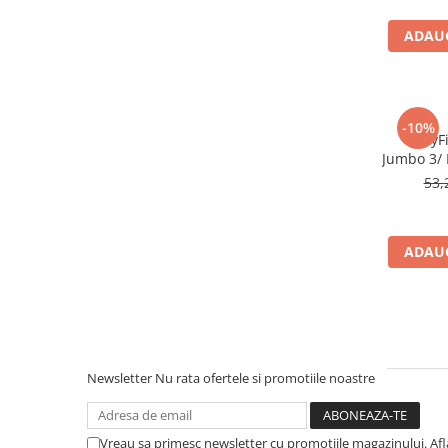
Afectiuni respiratorii
Afectiuni digestive
ADAUG
Afectiuni osteo-articulare
Afectiuni oftalmologice
Afectiuni cardio-vasculare
-10%
Afectiuni urogenitale
BabyFi
Jumbo 3/ 
Sanatatea mintii
53,
Diabet
Suplimente pentru imunitate
Dieta
ADAUG
Antioxidanti
Altele-Suplimente alimentare
Promo Ianuarie-Septembrie
Newsletter
Nu rata ofertele si promotiile noastre
Vreau sa primesc newsletter cu promotiile magazinului. Af