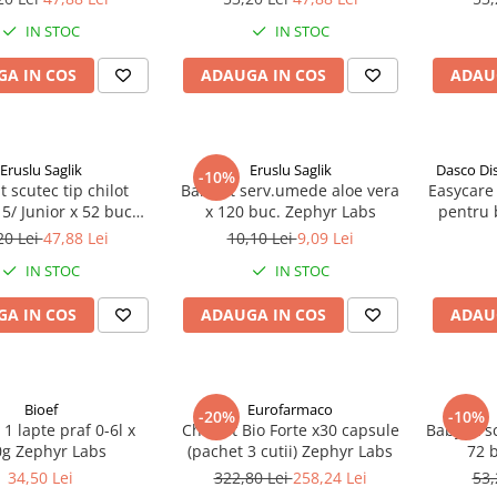
IN STOC
IN STOC
A IN COS
ADAUGA IN COS
ADAU
Eruslu Saglik
Eruslu Saglik
Dasco Di
-10%
t scutec tip chilot
BabyFit serv.umede aloe vera
Easycare 
5/ Junior x 52 buc
x 120 buc. Zephyr Labs
pentru b
Zephyr Labs
ani (EAS
20 Lei
47,88 Lei
10,10 Lei
9,09 Lei
IN STOC
IN STOC
A IN COS
ADAUGA IN COS
ADAU
Bioef
Eurofarmaco
-20%
-10%
 1 lapte praf 0-6l x
Cholest Bio Forte x30 capsule
BabyFit s
g Zephyr Labs
(pachet 3 cutii) Zephyr Labs
72 
34,50 Lei
322,80 Lei
258,24 Lei
53,