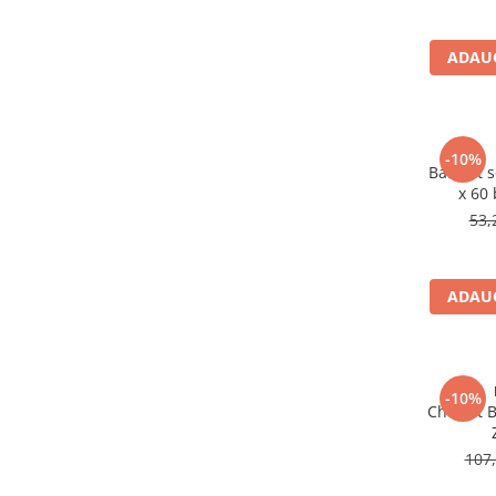
Altele-Produse pentru ingrijire si
frumusete
ADAUG
Produse tehnico-medicale
Aparatura medicala
Plasturi
-10%
BabyFit 
Altele-Produse tehnico-medicale
x 60
Sanatatea cuplului
53,
Tonice sexuale
Fertilitate
ADAUG
Teste de sarcina si ovulatie
Altele-Sanatatea cuplului
Suplimente alimentare
-10%
Vitamine si minerale
Cholest B
Afectiuni
107,
Afectiuni dermatologice