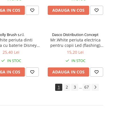
GA IN COS
ADAUGA IN COS
olly Brush s.r.l.
Dasco Distribution Concept
ite periuta dinti
Mr.White periuta electrica
ca cu baterie Disney
pentru copii Led (flashing)
key Zephyr Labs
Spider-Man +3 ani Zephyr
25,40 Lei
15,20 Lei
Labs
IN STOC
IN STOC
GA IN COS
ADAUGA IN COS
1
2
3
67
...