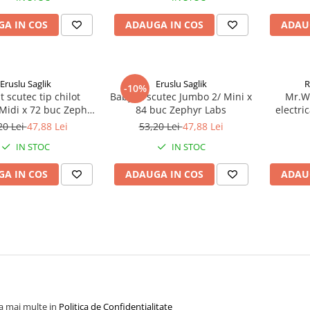
A IN COS
ADAUGA IN COS
ADAU
Eruslu Saglik
Eruslu Saglik
R
-10%
t scutec tip chilot
BabyFit scutec Jumbo 2/ Mini x
Mr.Wh
Midi x 72 buc Zephyr
84 buc Zephyr Labs
electri
Labs
Mic
20 Lei
47,88 Lei
53,20 Lei
47,88 Lei
IN STOC
IN STOC
A IN COS
ADAUGA IN COS
ADAU
la mai multe in
Politica de Confidentialitate