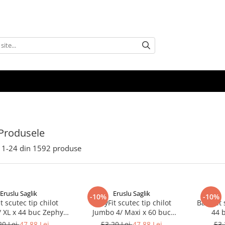
Produsele
1-
24
din
1592
produse
Eruslu Saglik
Eruslu Saglik
-10%
-10%
t scutec tip chilot
BabyFit scutec tip chilot
BabyFit 
 XL x 44 buc Zephyr
Jumbo 4/ Maxi x 60 buc
44 
Labs
Zephyr Labs
20 Lei
47,88 Lei
53,20 Lei
47,88 Lei
53,