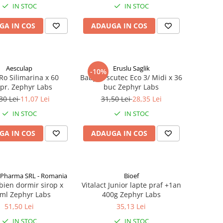
IN STOC
IN STOC
GA IN COS
ADAUGA IN COS
Aesculap
Eruslu Saglik
-10%
Ro Silimarina x 60
BabyFit scutec Eco 3/ Midi x 36
pr. Zephyr Labs
buc Zephyr Labs
30 Lei
11,07 Lei
31,50 Lei
28,35 Lei
IN STOC
IN STOC
GA IN COS
ADAUGA IN COS
 Pharma SRL - Romania
Bioef
bien dormir sirop x
Vitalact Junior lapte praf +1an
ml Zephyr Labs
400g Zephyr Labs
51,50 Lei
35,13 Lei
IN STOC
IN STOC