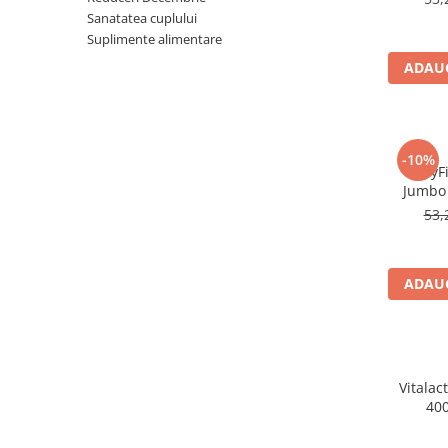
Sanatatea cuplului
Produse antiparazitare
Suplimente alimentare
Sarcina si alaptare
ADAUG
Accesorii
Altele-Mama si copil
Produse pentru ingrijire si
-10%
frumusete
BabyFi
Jumbo 
Ingrijire ten
53,
Ingrijire maini si picioare
Ingrijire par
ADAUG
Igiena orala
Scutece adulti
Igiena intima
Ingrijire corp
Vitalact
400
Produse anti-insecte
Protectie solara