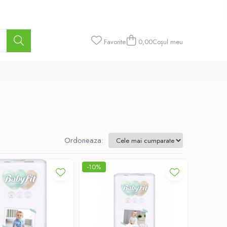
Favorite
0,00
Coșul meu
Ordoneaza:
-10%