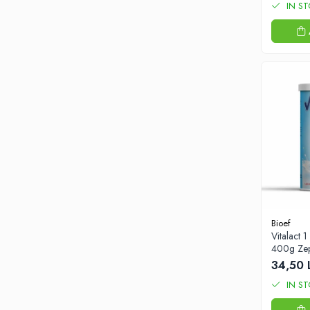
IN S
Bioef
Vitalact 1
400g Zep
34,50 
IN S