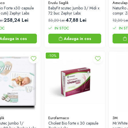
aco
Eruslu Saglik
Aesculap
io Forte x30 capsule
BabyFit scutec Jumbo 3/ Midi x
NaturRo 
 cutii) Zephyr Labs
72 buc Zephyr Labs
compr. Z
258,24 Lei
47,88 Lei
ei
53,20 Lei
12,30 Le
TOC
IN STOC
IN S
Adauga in cos
Adauga in cos
-10%
lik
Eurofarmaco
3M
cutec Jumbo 1/
Cholest Bio forte x 30 capsule
Mr.White 