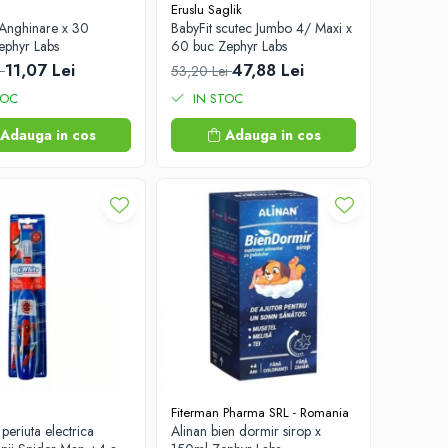
Eruslu Saglik
Anghinare x 30
BabyFit scutec Jumbo 4/ Maxi x
ephyr Labs
60 buc Zephyr Labs
11,07 Lei
47,88 Lei
i
53,20 Lei
TOC
IN STOC
Adauga in cos
Adauga in cos
Fiterman Pharma SRL - Romania
periuta electrica
Alinan bien dormir sirop x