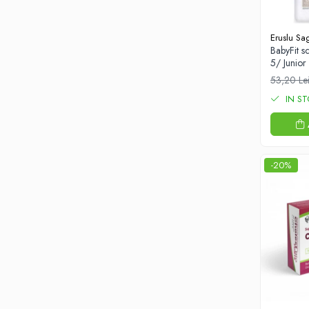
Altele-Produse pentru ingrijire si
frumusete
Produse tehnico-medicale
Eruslu Sag
BabyFit sc
Aparatura medicala
5/ Junior
Plasturi
53,20 Le
Altele-Produse tehnico-medicale
IN S
Sanatatea cuplului
Tonice sexuale
Fertilitate
-20%
Teste de sarcina si ovulatie
Altele-Sanatatea cuplului
Suplimente alimentare
Vitamine si minerale
Afectiuni
Afectiuni dermatologice
Afectiuni respiratorii