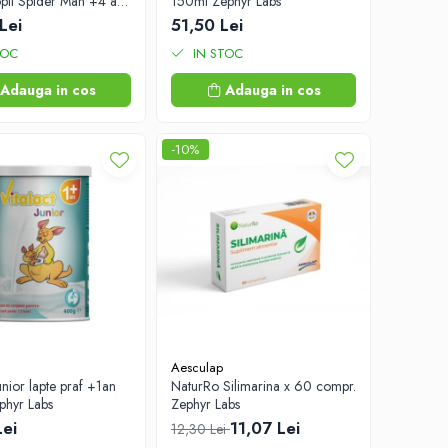
opii Spider Man +4 ani
150ml Zephyr Labs
abs
Lei
51,50 Lei
TOC
IN STOC
Adauga in cos
Adauga in cos
-10%
Aesculap
Junior lapte praf +1an
NaturRo Silimarina x 60 compr.
hyr Labs
Zephyr Labs
Lei
11,07 Lei
12,30 Lei