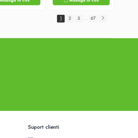
Adauga in cos
Adauga in cos
1
2
3
67
...
Suport clienti