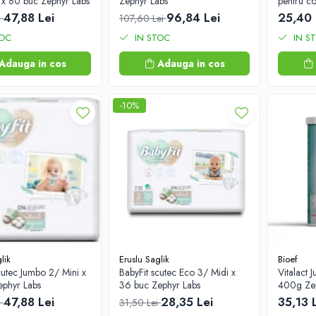
x 80 buc Zephyr Labs
Zephyr Labs
pentru c
Zephyr L
47,88 Lei
96,84 Lei
25,40 
i
107,60 Lei
TOC
IN STOC
IN S
Adauga in cos
Adauga in cos
-10%
lik
Eruslu Saglik
Bioef
cutec Jumbo 2/ Mini x
BabyFit scutec Eco 3/ Midi x
Vitalact 
ephyr Labs
36 buc Zephyr Labs
400g Zep
47,88 Lei
28,35 Lei
35,13 
i
31,50 Lei