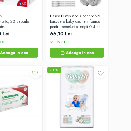
m
Dasco Distribution Concept SRL
Forte, 20 capsule
Easycare baby casti antifonice
abs
pentru bebelusi si copii 0-4 ani
(EASY00257) Zephyr Labs
 Lei
66,10 Lei
TOC
IN STOC
Adauga in cos
Adauga in cos
-10%