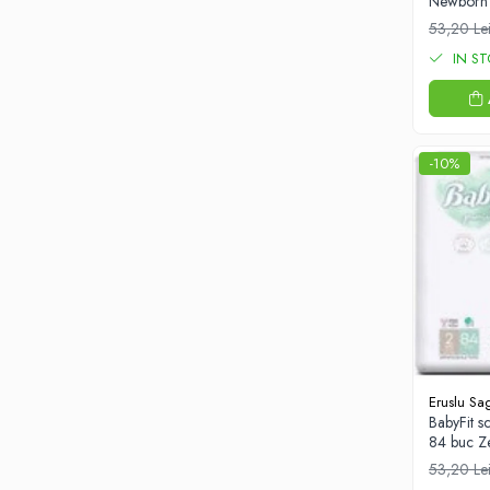
Newborn 
53,20 Le
IN S
-10%
Eruslu Sag
BabyFit s
84 buc Z
53,20 Le