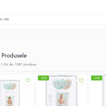
 Produsele
1-
24
din
1587
produse
-10%
-10%