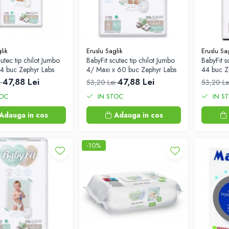
lik
Eruslu Saglik
Eruslu Sa
utec tip chilot Jumbo
BabyFit scutec tip chilot Jumbo
BabyFit 
44 buc Zephyr Labs
4/ Maxi x 60 buc Zephyr Labs
44 buc Z
47,88 Lei
47,88 Lei
i
53,20 Lei
53,20 L
TOC
IN STOC
IN S
Adauga in cos
Adauga in cos
-10%