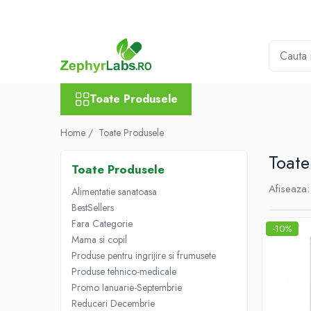
Toate Produsele
Alimentatie sanatoasa
Alimente
Toate Produsele
Dieta
Imunitate
Home /
Toate Produsele
Ceaiuri
Toate
Toate Produsele
Altele-Alimentatie sanatoasa
Afiseaza:
Alimentatie sanatoasa
Mama si copil
BestSellers
Ingrijire și cosmetice
Fara Categorie
-10%
Scutece si servetele
Mama si copil
Cosmetice copii
Produse pentru ingrijire si frumusete
Protectie anti-insecte
Produse tehnico-medicale
Hrana pentru bebelusi
Promo Ianuarie-Septembrie
Reduceri Decembrie
Suplimente alimentare copii