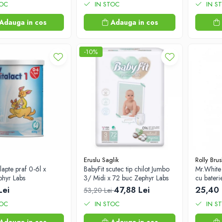
TOC
IN STOC
IN S
Adauga in cos
Adauga in cos
-10%
Eruslu Saglik
Rolly Brush
 lapte praf 0-6l x
BabyFit scutec tip chilot Jumbo
Mr.White 
hyr Labs
3/ Midi x 72 buc Zephyr Labs
cu bateri
Zephyr L
Lei
47,88 Lei
25,40 
53,20 Lei
TOC
IN STOC
IN S