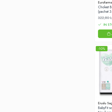
Eurofarm
Afectiuni digestive
Cholest B
Afectiuni osteo-articulare
(pachet 3
Afectiuni oftalmologice
322,80 L
Afectiuni cardio-vasculare
IN S
Afectiuni urogenitale
Sanatatea mintii
Diabet
-10%
Suplimente pentru imunitate
Dieta
Antioxidanti
Altele-Suplimente alimentare
Promo Ianuarie-Septembrie
Eruslu Sag
BabyFit s