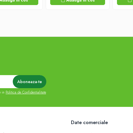
Adauga in cos
Adauga in cos
e in
Politica de Confidentialitate
Date comerciale