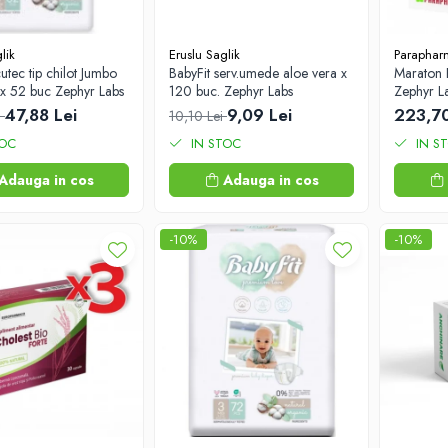
lik
Eruslu Saglik
Paraphar
utec tip chilot Jumbo
BabyFit serv.umede aloe vera x
Maraton 
 x 52 buc Zephyr Labs
120 buc. Zephyr Labs
Zephyr L
47,88 Lei
9,09 Lei
223,70
i
10,10 Lei
TOC
IN STOC
IN S
Adauga in cos
Adauga in cos
-10%
-10%