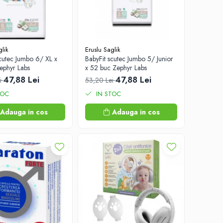
glik
Eruslu Saglik
scutec Jumbo 6/ XL x
BabyFit scutec Jumbo 5/ Junior
ephyr Labs
x 52 buc Zephyr Labs
47,88 Lei
47,88 Lei
ei
53,20 Lei
TOC
IN STOC
Adauga in cos
Adauga in cos