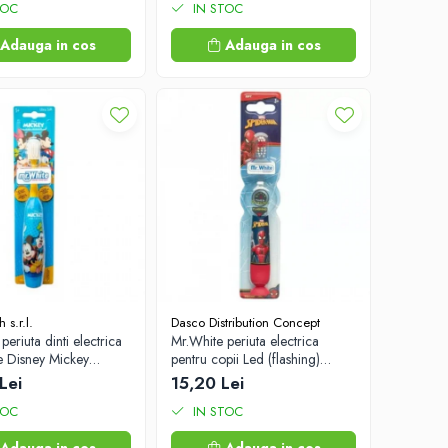
TOC
IN STOC
Adauga in cos
Adauga in cos
 s.r.l.
Dasco Distribution Concept
periuta dinti electrica
Mr.White periuta electrica
e Disney Mickey
pentru copii Led (flashing)
abs
Spider-Man +3 ani Zephyr Labs
Lei
15,20 Lei
TOC
IN STOC