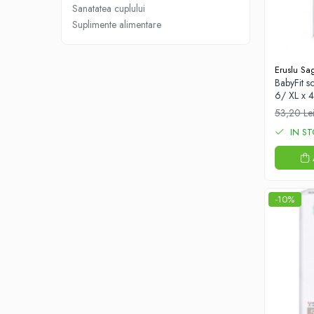
Sanatatea cuplului
Produse antiparazitare
Suplimente alimentare
Sarcina si alaptare
Accesorii
Eruslu Sag
Altele-Mama si copil
BabyFit sc
6/ XL x 
Produse pentru ingrijire si frumusete
53,20 Le
Ingrijire ten
IN S
Ingrijire maini si picioare
Ingrijire par
Igiena orala
-10%
Scutece adulti
Igiena intima
Ingrijire corp
Produse anti-insecte
Protectie solara