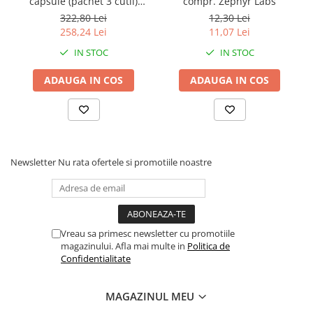
capsule (pachet 3 cutii)
compr. Zephyr Labs
Zephyr Labs
322,80 Lei
12,30 Lei
Mod de administrare: 
1 comprimat pe zi, seara, cu un 
258,24 Lei
11,07 Lei
pahar mare cu apă. Se recomandă hidratare adecvată pe 
IN STOC
IN STOC
durata administrării. Utilizarea nu trebuie să depășească 7 
zile consecutive.
ADAUGA IN COS
ADAUGA IN COS
Newsletter
Nu rata ofertele si promotiile noastre
Vreau sa primesc newsletter cu promotiile
magazinului. Afla mai multe in
Politica de
Confidentialitate
MAGAZINUL MEU