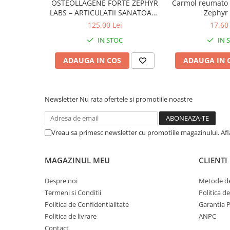
OSTEOLLAGENE FORTE ZEPHYR
Carmol reumato 
Afectiuni respiratorii
LABS – ARTICULATII SANATOASE
Zephyr
Pe lângă doza semnificativă de calciu, Calcidin ma
Afectiuni digestive
SI MOBILITATE
zilnică de Vitamina D3 și Vitamina K.
125,00 Lei
17,60 
Afectiuni osteo-articulare
Calcidin are un gust plăcut și răcoritor de lămâie.
IN STOC
IN 
Afectiuni oftalmologice
Afectiuni cardio-vasculare
ADAUGA IN COS
ADAUGA IN 
Afectiuni urogenitale
Sanatatea mintii
Diabet
Newsletter
Nu rata ofertele si promotiile noastre
Suplimente pentru imunitate
Dieta
Vreau sa primesc newsletter cu promotiile magazinului. Af
Antioxidanti
Altele-Suplimente alimentare
MAGAZINUL MEU
CLIENTI
Promo Ianuarie-Septembrie
Despre noi
Metode de
Termeni si Conditii
Politica d
Politica de Confidentialitate
Garantia 
Politica de livrare
ANPC
Contact