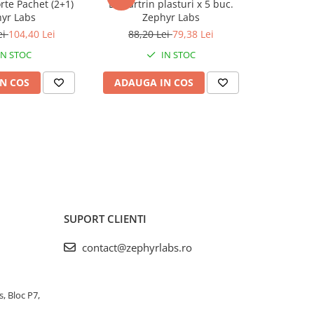
orte Pachet (2+1)
Lipoartrin plasturi x 5 buc.
Dolorgiet 
yr Labs
Zephyr Labs
Z
ei
104,40 Lei
88,20 Lei
79,38 Lei
IN STOC
IN STOC
N COS
ADAUGA IN COS
ADAUG
SUPORT CLIENTI
contact@zephyrlabs.ro
s, Bloc P7,