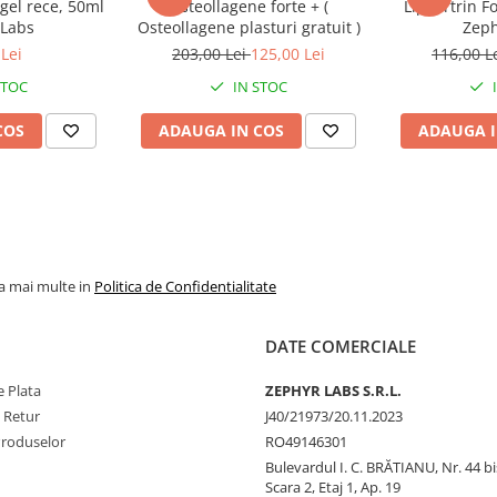
gel rece, 50ml
Osteollagene forte + (
Lipoartrin F
 Labs
Osteollagene plasturi gratuit )
Zeph
i conține și 100% din doza
Lei
203,00 Lei
125,00 Lei
116,00 L
STOC
IN STOC
COS
ADAUGA IN COS
ADAUGA I
la mai multe in
Politica de Confidentialitate
DATE COMERCIALE
 Plata
ZEPHYR LABS S.R.L.
e Retur
J40/21973/20.11.2023
Produselor
RO49146301
Bulevardul I. C. BRĂTIANU, Nr. 44 bi
Scara 2, Etaj 1, Ap. 19