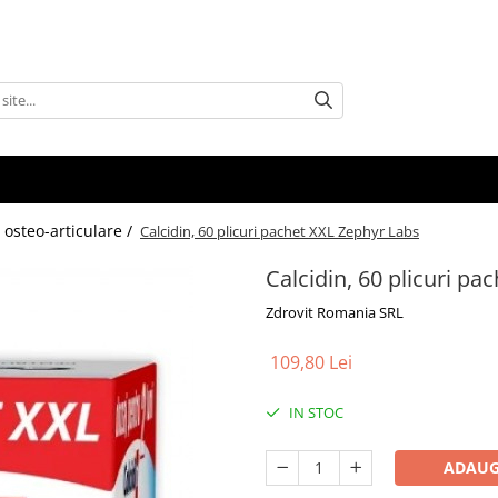
 osteo-articulare /
Calcidin, 60 plicuri pachet XXL Zephyr Labs
Calcidin, 60 plicuri p
Zdrovit Romania SRL
109,80 Lei
IN STOC
ADAUG