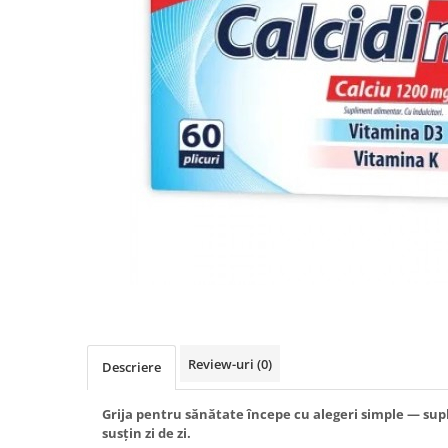
Produse antiparazitare
Sarcina si alaptare
Accesorii
Altele-Mama si copil
Produse pentru ingrijire si
frumusete
Ingrijire ten
Ingrijire maini si picioare
Ingrijire par
Igiena orala
Scutece adulti
Igiena intima
Review-uri
(0)
Descriere
Ingrijire corp
Produse anti-insecte
Grija pentru sănătate începe cu alegeri simple — sup
susțin zi de zi.
Protectie solara