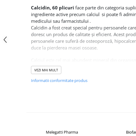
Altele-Produse pentru ingrijire si
Calcidin, 60 plicuri
face parte din categoria sup
frumusete
ingrediente active precum calciul
si poate fi admi
medicului sau farmacistului
.
Produse tehnico-medicale
Calcidin a fost creat special pentru persoanele care 
Aparatura medicala
doresc un produs de calitate și eficient. Acest produ
Plasturi
persoanele care suferă de osteoporoză, hipocalceni
duce la pierderea masei osoase.
Altele-Produse tehnico-medicale
Sanatatea cuplului
Calciul este cel mai abundent mineral din organis
Tonice sexuale
pentru dezvoltarea osoasă normală, coagularea sa
VEZI MAI MULT
neuronală, funcția mușchiului inimii și tonusul mus
Fertilitate
Informatii conformitate produs
Teste de sarcina si ovulatie
Vitamina D3 favorizează preluarea calciului și stim
oase. Aceasta poate fi produsă de către organism 
Altele-Sanatatea cuplului
producția proprie s-ar putea să fie insuficientă pe 
Suplimente alimentare
timpul lunilor de iarnă, când organismul mai puți
Vitamine si minerale
Vitamina K este o substanță nutritivă importantă 
Afectiuni
ale osului, cu roluri în formarea structurii osoase
Afectiuni dermatologice
formarea osteocalcinei, o proteină cu rol în fixarea
Melegatti Pharma
Biof