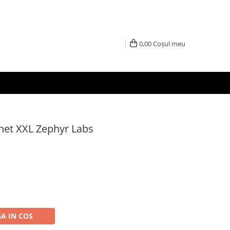
0,00
Coșul meu
achet XXL Zephyr Labs
A IN COS