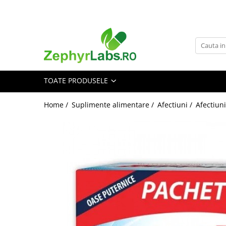
Toate Produsele
Alimentatie sanatoasa
Alimente
TOATE PRODUSELE
Dieta
Imunitate
Home /
Suplimente alimentare /
Afectiuni /
Afectiuni
Ceaiuri
Altele-Alimentatie sanatoasa
Mama si copil
Ingrijire și cosmetice
Scutece si servetele
Cosmetice copii
Protectie anti-insecte
Hrana pentru bebelusi
Suplimente alimentare copii