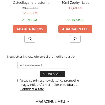
Osteollagene plasturi
50ml Zephyr Labs
gratuit )
AR
203,00 Lei
17,60 Lei
125,00 Lei
IN STOC
IN STOC
ADAUGA IN COS
ADAUGA IN COS
Newsletter
Nu rata ofertele si promotiile noastre
Vreau sa primesc newsletter cu promotiile
magazinului. Afla mai multe in
Politica de
Confidentialitate
MAGAZINUL MEU