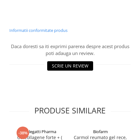
Informatii conformitate produs
Daca doresti sa iti exprimi parerea despre acest produs
poti adauga un review.
SCRIE UN REVIEW
PRODUSE SIMILARE
Melegatti Pharma
Biofarm
-38%
Osteollagene forte + (
Carmol reumato gel rece,
O