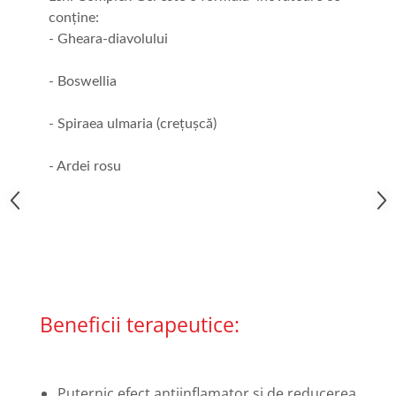
conţine:
- Gheara-diavolului
- Boswellia
- Spiraea ulmaria (crețușcă)
- Ardei rosu
Beneficii terapeutice:
Puternic efect antiinflamator şi de reducerea