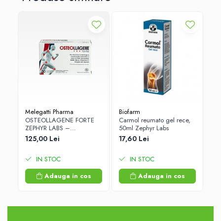
-3
Melegatti Pharma
Biofarm
Me
OSTEOLLAGENE FORTE
Carmol reumato gel rece,
Ost
ZEPHYR LABS –
50ml Zephyr Labs
Ost
ARTICULATII SANATOASE
)
125,00 Lei
17,60 Lei
20
SI MOBILITATE
12
IN STOC
IN STOC
Adauga in cos
Adauga in cos