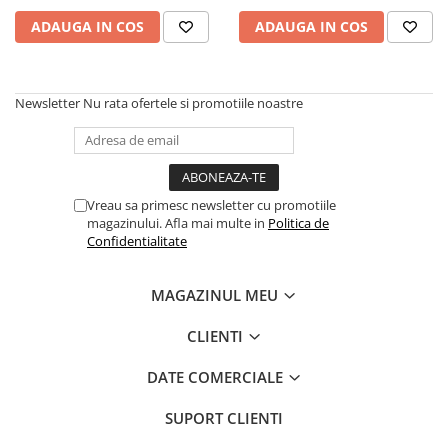
ADAUGA IN COS
ADAUGA IN COS
Produse antiparazitare
Sarcina si alaptare
Accesorii
Newsletter
Nu rata ofertele si promotiile noastre
Altele-Mama si copil
Produse pentru ingrijire si
frumusete
Ingrijire ten
Vreau sa primesc newsletter cu promotiile
Ingrijire maini si picioare
magazinului. Afla mai multe in
Politica de
Confidentialitate
Ingrijire par
Igiena orala
MAGAZINUL MEU
Scutece adulti
CLIENTI
Igiena intima
DATE COMERCIALE
Ingrijire corp
Produse anti-insecte
SUPORT CLIENTI
Protectie solara