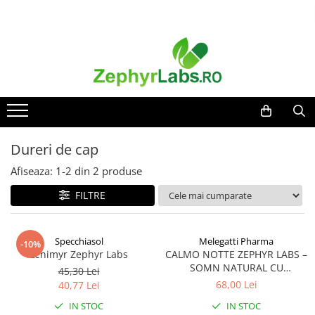
Toate Produsele
Alimentatie sanatoasa
Alimente
Dieta
Imunitate
Dureri de cap
Ceaiuri
Afiseaza:
1-
2
din
2
produse
Altele-Alimentatie sanatoasa
FILTRE
Mama si copil
Ingrijire și cosmetice
Scutece si servetele
Specchiasol
Melegatti Pharma
-10%
Cosmetice copii
Lenimyr Zephyr Labs
CALMO NOTTE ZEPHYR LABS –
SOMN NATURAL CU
45,30 Lei
Protectie anti-insecte
MELATONINA SI PLANTE
68,00 Lei
40,77 Lei
Hrana pentru bebelusi
IN STOC
IN STOC
Suplimente alimentare copii