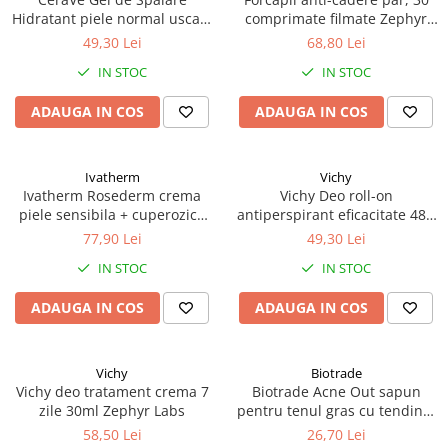
Hidratant piele normal uscata
comprimate filmate Zephyr
236 ml Zephyr Labs
Labs
49,30 Lei
68,80 Lei
IN STOC
IN STOC
ADAUGA IN COS
ADAUGA IN COS
Ivatherm
Vichy
Ivatherm Rosederm crema
Vichy Deo roll-on
piele sensibila + cuperozica
antiperspirant eficacitate 48h
SPF30 40ml Zephyr Labs
cu parfum 50ml Zephyr Labs
77,90 Lei
49,30 Lei
IN STOC
IN STOC
ADAUGA IN COS
ADAUGA IN COS
Vichy
Biotrade
Vichy deo tratament crema 7
Biotrade Acne Out sapun
zile 30ml Zephyr Labs
pentru tenul gras cu tendinta
acneica, 100g Zephyr Labs
58,50 Lei
26,70 Lei