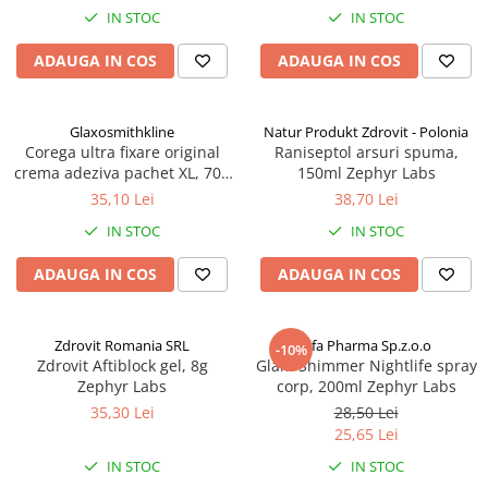
IN STOC
IN STOC
ADAUGA IN COS
ADAUGA IN COS
Glaxosmithkline
Natur Produkt Zdrovit - Polonia
Corega ultra fixare original
Raniseptol arsuri spuma,
crema adeziva pachet XL, 70g
150ml Zephyr Labs
Zephyr Labs
35,10 Lei
38,70 Lei
IN STOC
IN STOC
ADAUGA IN COS
ADAUGA IN COS
Zdrovit Romania SRL
Elfa Pharma Sp.z.o.o
-10%
Zdrovit Aftiblock gel, 8g
Glam Shimmer Nightlife spray
Zephyr Labs
corp, 200ml Zephyr Labs
35,30 Lei
28,50 Lei
25,65 Lei
IN STOC
IN STOC