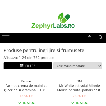
Toate Produsele
Alimentatie sanatoasa
Alimente
Dieta
Imunitate
Produse pentru ingrijire si frumusete
Ceaiuri
Afiseaza:
1-
24
din
762
produse
Altele-Alimentatie sanatoasa
FILTRE
Mama si copil
Ingrijire și cosmetice
Scutece si servetele
Farmec
3M
Cosmetice copii
Farmec crema de maini cu
Mr.White set voiaj Minnie
glicerina si vitamina E 150ml
Mouse periuta+pahar+pasta
Protectie anti-insecte
Zephyr Labs
dinti cu aroma de menta,
13,90 Lei
26,20 Lei
Hrana pentru bebelusi
75ml Zephyr Labs
IN STOC
IN STOC
Suplimente alimentare copii