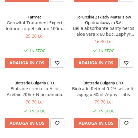
Altele-Produse pentru ingrijire si
frumusete
Farmec
Torunskie Zaklady Materialow
Gerovital Tratament Expert
Opatrunkowych S.A.
Produse tehnico-medicale
Bella absorbante panty herbs
lotiune cu petroleum 100ml
Aparatura medicala
aloe vera x 60 buc. Zephyr
Zephyr Labs
25,20 Lei
Labs
Plasturi
16,30 Lei
Altele-Produse tehnico-medicale
IN STOC
IN STOC
Sanatatea cuplului
ADAUGA IN COS
ADAUGA IN COS
Tonice sexuale
Fertilitate
Biotrade Bulgaria LTD.
Biotrade Bulgaria LTD.
Teste de sarcina si ovulatie
Biotrade crema cu Acid
Biotrade Retinol 0.2% ser anti-
Azelaic 20% + Niacinamida
aging x 30ml Zephyr Labs
Altele-Sanatatea cuplului
6%, 30 ml Zephyr Labs
70,70 Lei
79,70 Lei
Suplimente alimentare
IN STOC
IN STOC
Vitamine si minerale
ADAUGA IN COS
ADAUGA IN COS
Afectiuni
Afectiuni dermatologice