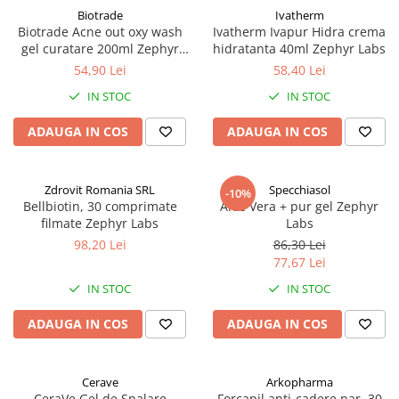
Afectiuni respiratorii
Biotrade
Ivatherm
Afectiuni digestive
Biotrade Acne out oxy wash
Ivatherm Ivapur Hidra crema
gel curatare 200ml Zephyr
hidratanta 40ml Zephyr Labs
Afectiuni osteo-articulare
Labs
54,90 Lei
58,40 Lei
Afectiuni oftalmologice
IN STOC
IN STOC
Afectiuni cardio-vasculare
Afectiuni urogenitale
ADAUGA IN COS
ADAUGA IN COS
Sanatatea mintii
Diabet
Zdrovit Romania SRL
Specchiasol
Suplimente pentru imunitate
-10%
Bellbiotin, 30 comprimate
Aloe Vera + pur gel Zephyr
Dieta
filmate Zephyr Labs
Labs
98,20 Lei
86,30 Lei
Antioxidanti
77,67 Lei
Altele-Suplimente alimentare
IN STOC
IN STOC
Promo Ianuarie-Septembrie
ADAUGA IN COS
ADAUGA IN COS
Cerave
Arkopharma
CeraVe Gel de Spalare
Forcapil anti-cadere par, 30