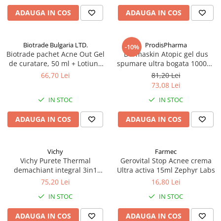
ADAUGA IN COS
ADAUGA IN COS
Produse antiparazitare
Sarcina si alaptare
Accesorii
Biotrade Bulgaria LTD.
ProdisPharma
-10%
Biotrade pachet Acne Out Gel
Dermaskin Atopic gel dus
Altele-Mama si copil
de curatare, 50 ml + Lotiune
spumare ultra bogata 1000ml
Produse pentru ingrijire si
activa, 20 ml + Crema
Zephyr Labs
66,70 Lei
81,20 Lei
hidratanta, 20 ml Zephyr Labs
frumusete
73,08 Lei
Ingrijire ten
IN STOC
IN STOC
Ingrijire maini si picioare
ADAUGA IN COS
ADAUGA IN COS
Ingrijire par
Igiena orala
Vichy
Farmec
Scutece adulti
Vichy Purete Thermal
Gerovital Stop Acnee crema
demachiant integral 3in1
Ultra activa 15ml Zephyr Labs
Igiena intima
200ml Zephyr Labs
75,20 Lei
16,80 Lei
Ingrijire corp
IN STOC
IN STOC
Produse anti-insecte
ADAUGA IN COS
ADAUGA IN COS
Protectie solara