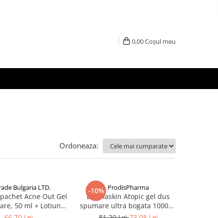
0,00
Coșul meu
Ordoneaza:
rade Bulgaria LTD.
ProdisPharma
-10%
 pachet Acne Out Gel
Dermaskin Atopic gel dus
are, 50 ml + Lotiune
spumare ultra bogata 1000ml
va, 20 ml + Crema
Zephyr Labs
66,70 Lei
81,20 Lei
73,08 Lei