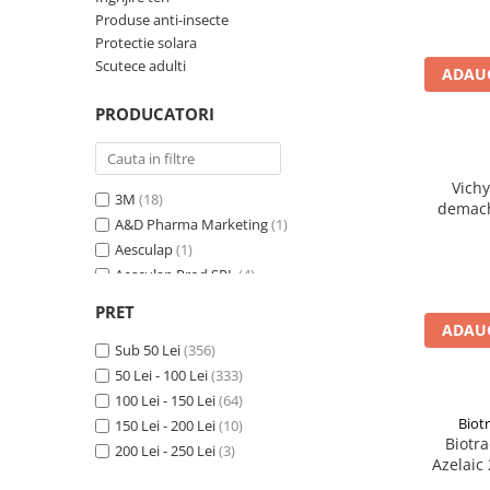
Produse anti-insecte
Produse antiparazitare
Protectie solara
Sarcina si alaptare
Scutece adulti
ADAUG
Accesorii
PRODUCATORI
Altele-Mama si copil
Produse pentru ingrijire si
frumusete
Vich
3M
(18)
demach
Ingrijire ten
A&D Pharma Marketing
(1)
200
Ingrijire maini si picioare
Aesculap
(1)
Aesculap Prod SRL
(4)
Ingrijire par
Arkopharma
(4)
PRET
Igiena orala
Avene
(30)
ADAUG
Scutece adulti
B.Well Swiss AG
Sub 50 Lei
(356)
(3)
Bioderma
50 Lei - 100 Lei
(64)
(333)
Igiena intima
Bioderma Laboratoire Dermatologique
100 Lei - 150 Lei
(64)
(3)
Ingrijire corp
Biot
Biotrade
150 Lei - 200 Lei
(30)
(10)
Biotr
Produse anti-insecte
Biotrade Bulgaria LTD.
200 Lei - 250 Lei
(3)
(8)
Azelaic
Cerave
(15)
Protectie solara
6%, 3