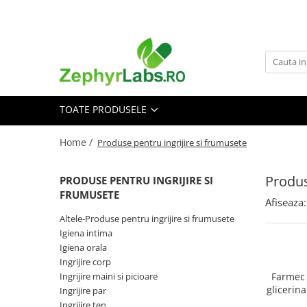
Toate Produsele
Alimentatie sanatoasa
Alimente
TOATE PRODUSELE
Dieta
Imunitate
Home /
Produse pentru ingrijire si frumusete
Ceaiuri
Altele-Alimentatie sanatoasa
Produs
PRODUSE PENTRU INGRIJIRE SI
Mama si copil
FRUMUSETE
Afiseaza:
Ingrijire și cosmetice
Altele-Produse pentru ingrijire si frumusete
Scutece si servetele
Igiena intima
Cosmetice copii
Igiena orala
Ingrijire corp
Protectie anti-insecte
Ingrijire maini si picioare
Farmec 
Hrana pentru bebelusi
glicerin
Ingrijire par
Suplimente alimentare copii
Ingrijire ten