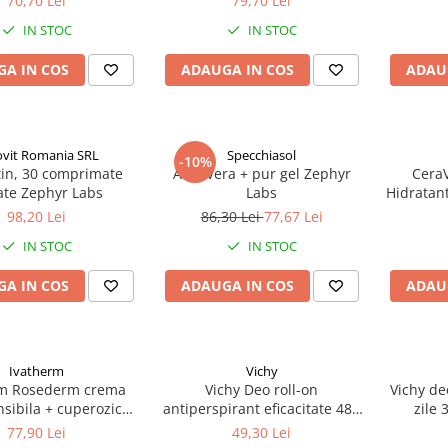
70,70 Lei
79,70 Lei
IN STOC
IN STOC
A IN COS
ADAUGA IN COS
ADAU
ovit Romania SRL
Specchiasol
-10%
tin, 30 comprimate
Aloe Vera + pur gel Zephyr
CeraV
ate Zephyr Labs
Labs
Hidratan
236
98,20 Lei
86,30 Lei
77,67 Lei
IN STOC
IN STOC
A IN COS
ADAUGA IN COS
ADAU
Ivatherm
Vichy
rm Rosederm crema
Vichy Deo roll-on
Vichy de
nsibila + cuperozica
antiperspirant eficacitate 48h
zile
40ml Zephyr Labs
cu parfum 50ml Zephyr Labs
77,90 Lei
49,30 Lei