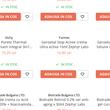
75ml Zephyr Labs
hidratan
IN STOC
IN STOC
A IN COS
ADAUGA IN COS
ADAU
Vichy
Farmec
y Purete Thermal
Gerovital Stop Acnee crema
Gerovit
iant integral 3in1
Ultra activa 15ml Zephyr Labs
lotiune
ml Zephyr Labs
75,20 Lei
16,80 Lei
IN STOC
IN STOC
A IN COS
ADAUGA IN COS
ADAU
rade Bulgaria LTD.
Biotrade Bulgaria LTD.
ade crema cu Acid
Biotrade Retinol 0.2% ser anti-
Biotrad
 20% + Niacinamida
aging x 30ml Zephyr Labs
gel cur
0 ml Zephyr Labs