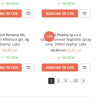
IN STOC
IN STOC
GA IN COS
ADAUGA IN COS
ovit Romania SRL
Elfa Pharma Sp.z.o.o
-10%
t Aftiblock gel, 8g
Glam Shimmer Nightlife spray
Zephyr Labs
corp, 200ml Zephyr Labs
35,30 Lei
28,50 Lei
25,65 Lei
IN STOC
IN STOC
GA IN COS
ADAUGA IN COS
1
2
3
32
...