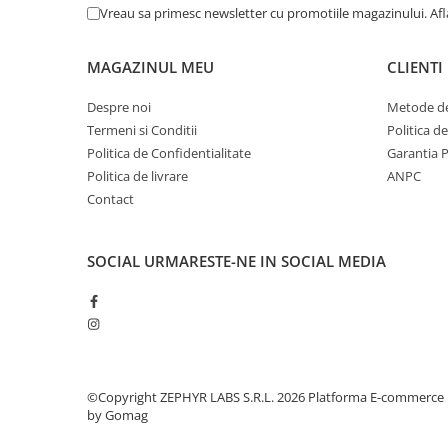
Vreau sa primesc newsletter cu promotiile magazinului. Af
ProdisPharma
(7)
Sanoderma
(1)
MAGAZINUL MEU
Scoarste Ilie
(15)
CLIENTI
Specchiasol
(6)
Despre noi
Metode de
SPMD Laboratioires Iprad Sante
(3)
Termeni si Conditii
Politica d
Stafford
(4)
Politica de Confidentialitate
Garantia 
Stafford-Miller(Irlanda)Limited
(4)
Politica de livrare
ANPC
SYNERGY THERM SRL
(1)
Contact
Torunskie Zaklady Materialow
Opatrunkowych S.A.
(9)
Trind Cosmetics
(5)
SOCIAL
URMARESTE-NE IN SOCIAL MEDIA
TZMO
(37)
Union Cosmetic s.r.o. -Cehia
(3)
Vichy
(44)
Vichy Laboratoires
(3)
Viorica Cosmetics
(15)
Zdrovit Romania SRL
(4)
©Copyright ZEPHYR LABS S.R.L. 2026
Platforma E-commerce
by Gomag