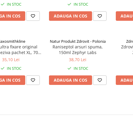
IN STOC
IN STOC
A IN COS
ADAUGA IN COS
ADAU
laxosmithkline
Natur Produkt Zdrovit - Polonia
Zdr
ltra fixare original
Raniseptol arsuri spuma,
Zdrovi
eziva pachet XL, 70g
150ml Zephyr Labs
Zephyr Labs
35,10 Lei
38,70 Lei
IN STOC
IN STOC
A IN COS
ADAUGA IN COS
ADAU