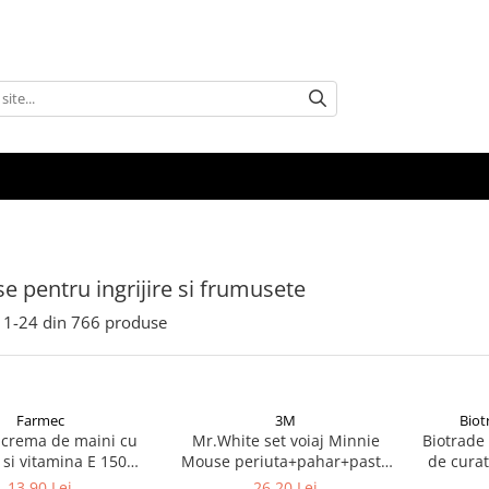
e pentru ingrijire si frumusete
1-
24
din
766
produse
Farmec
3M
Biot
crema de maini cu
Mr.White set voiaj Minnie
Biotrade
a si vitamina E 150ml
Mouse periuta+pahar+pasta
de curat
Zephyr Labs
dinti cu aroma de menta,
acti
13,90 Lei
26,20 Lei