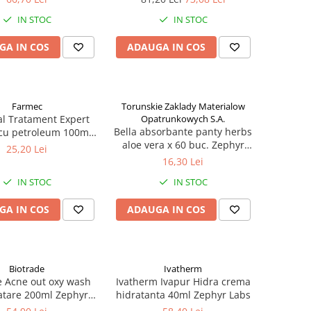
ta, 20 ml Zephyr Labs
IN STOC
IN STOC
GA IN COS
ADAUGA IN COS
Farmec
Torunskie Zaklady Materialow
al Tratament Expert
Opatrunkowych S.A.
Bella absorbante panty herbs
 cu petroleum 100ml
aloe vera x 60 buc. Zephyr
Zephyr Labs
25,20 Lei
Labs
16,30 Lei
IN STOC
IN STOC
GA IN COS
ADAUGA IN COS
Biotrade
Ivatherm
e Acne out oxy wash
Ivatherm Ivapur Hidra crema
atare 200ml Zephyr
hidratanta 40ml Zephyr Labs
Labs