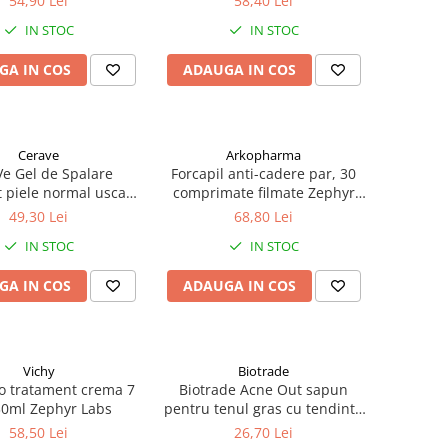
54,90 Lei
58,40 Lei
IN STOC
IN STOC
GA IN COS
ADAUGA IN COS
Cerave
Arkopharma
e Gel de Spalare
Forcapil anti-cadere par, 30
t piele normal uscata
comprimate filmate Zephyr
 ml Zephyr Labs
Labs
49,30 Lei
68,80 Lei
IN STOC
IN STOC
GA IN COS
ADAUGA IN COS
Vichy
Biotrade
o tratament crema 7
Biotrade Acne Out sapun
 30ml Zephyr Labs
pentru tenul gras cu tendinta
acneica, 100g Zephyr Labs
58,50 Lei
26,70 Lei