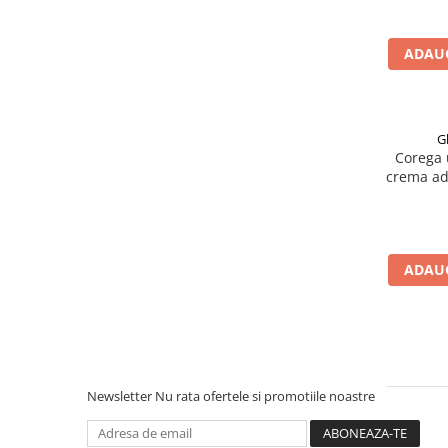
Afectiuni respiratorii
Isis Pharma Gmbh
(18)
Afectiuni digestive
Isispharma Derma
(9)
ADAUG
Afectiuni osteo-articulare
ISISPHARMA FRACE
(2)
Ivatherm
(46)
Afectiuni oftalmologice
Johnson & Johnson d.o.o. - Slovenia
(6)
Afectiuni cardio-vasculare
Johnson Wax
(1)
Afectiuni urogenitale
G
La Roche Posay
(38)
Corega u
Sanatatea mintii
Laboratoire ACM-Crawford
(6)
crema ad
Diabet
Laboratoire HRA Pharma
(2)
Suplimente pentru imunitate
Luvicom
(3)
Magnapharm
(1)
Dieta
MBA PHARMA INNOVATION
(1)
ADAUG
Antioxidanti
Naos
(2)
Altele-Suplimente alimentare
Natur Produkt Zdrovit - Polonia
(1)
NECUNOSCUT
(48)
Promo Ianuarie-Septembrie
Nivea
(17)
Papoutsanis S.A.
(6)
Newsletter
Nu rata ofertele si promotiile noastre
Pierre Fabre Laboratoires Dermatologique
Klorane
(4)
PIERRE FABRE ORAL CARE
(2)