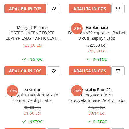
ADAUGA IN COS
ADAUGA IN COS
Melegatti Pharma
Eurofarmaco
-24%
OSTEOLLAGENE FORTE
Ferrozen x30 capsule - Pachet
ZEPHYR LABS – ARTICULATII
3 cutii Zephyr Labs
SANATOASE SI MOBILITATE
125,00 Lei
327,60 Lei
249,60 Lei
IN STOC
IN STOC
ADAUGA IN COS
ADAUGA IN COS
Aesculap
Aesculap Prod SRL
-10%
-10%
Septogal + Lactoferina x 18
Omegacord x 30
compr. Zephyr Labs
caps.gelatinoase Zephyr Labs
35,00 Lei
64,60 Lei
31,50 Lei
58,14 Lei
IN STOC
IN STOC