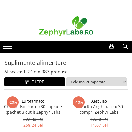
Alimentatie sanatoasa
Mama si copil
Produse pentru ingrijire si frumusete
Produse tehnico-medicale
Sanatatea cuplului
Suplimente alimentare
Alimente
Ingrijire și cosmetice
Ingrijire ten
Aparatura medicala
Tonice sexuale
Vitamine si minerale
Dieta
Scutece si servetele
Ingrijire maini si picioare
Plasturi
Fertilitate
Afectiuni
Imunitate
Cosmetice copii
Ingrijire par
Altele-Produse tehnico-medicale
Teste de sarcina si ovulatie
Afectiuni dermatologice
Ceaiuri
Protectie anti-insecte
Afectiuni respiratorii
Igiena orala
Altele-Sanatatea cuplului
Hrana pentru bebelusi
Suplimente alimentare
Altele-Alimentatie sanatoasa
Afectiuni digestive
Scutece adulti
Suplimente alimentare copii
Afectiuni osteo-articulare
Afiseaza:
1-
24
din
387
produse
Igiena intima
Afectiuni oftalmologice
Produse antiparazitare
FILTRE
Ingrijire corp
Afectiuni cardio-vasculare
Sarcina si alaptare
Produse anti-insecte
Afectiuni urogenitale
Accesorii
Sanatatea mintii
Eurofarmaco
Aesculap
Protectie solara
-20%
-10%
Altele-Mama si copil
Cholest Bio Forte x30 capsule
NaturRo Anghinare x 30
Diabet
Altele-Produse pentru ingrijire si
(pachet 3 cutii) Zephyr Labs
compr. Zephyr Labs
Suplimente pentru imunitate
frumusete
322,80 Lei
12,30 Lei
Dieta
258,24 Lei
11,07 Lei