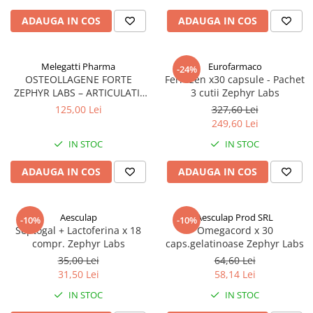
ADAUGA IN COS
ADAUGA IN COS
Melegatti Pharma
Eurofarmaco
-24%
OSTEOLLAGENE FORTE
Ferrozen x30 capsule - Pachet
ZEPHYR LABS – ARTICULATII
3 cutii Zephyr Labs
SANATOASE SI MOBILITATE
125,00 Lei
327,60 Lei
249,60 Lei
IN STOC
IN STOC
ADAUGA IN COS
ADAUGA IN COS
Aesculap
Aesculap Prod SRL
-10%
-10%
Septogal + Lactoferina x 18
Omegacord x 30
compr. Zephyr Labs
caps.gelatinoase Zephyr Labs
35,00 Lei
64,60 Lei
31,50 Lei
58,14 Lei
IN STOC
IN STOC