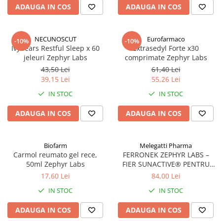
ADAUGA IN COS
ADAUGA IN COS
NECUNOSCUT
Eurofarmaco
-10%
-10%
Ivybears Restful Sleep x 60
Extrasedyl Forte x30
jeleuri Zephyr Labs
comprimate Zephyr Labs
43,50 Lei
61,40 Lei
39,15 Lei
55,26 Lei
IN STOC
IN STOC
ADAUGA IN COS
ADAUGA IN COS
Biofarm
Melegatti Pharma
Carmol reumato gel rece,
FERRONEK ZEPHYR LABS –
50ml Zephyr Labs
FIER SUNACTIVE® PENTRU
ENERGIE SI IMUNITATE
17,60 Lei
84,00 Lei
IN STOC
IN STOC
ADAUGA IN COS
ADAUGA IN COS