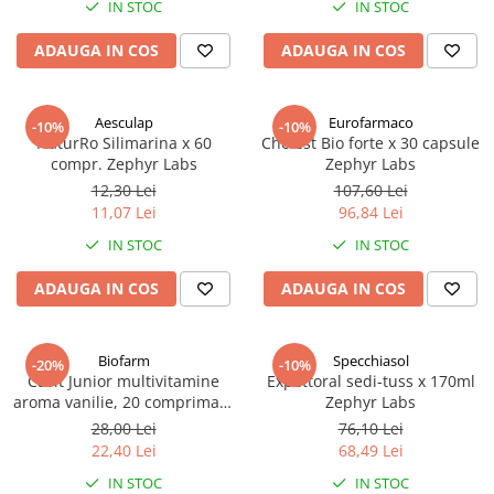
IN STOC
IN STOC
Antioxidanti
Altele-Suplimente alimentare
ADAUGA IN COS
ADAUGA IN COS
Aesculap
Eurofarmaco
-10%
-10%
NaturRo Silimarina x 60
Cholest Bio forte x 30 capsule
compr. Zephyr Labs
Zephyr Labs
12,30 Lei
107,60 Lei
11,07 Lei
96,84 Lei
IN STOC
IN STOC
ADAUGA IN COS
ADAUGA IN COS
Biofarm
Specchiasol
-20%
-10%
Cavit Junior multivitamine
Expettoral sedi-tuss x 170ml
aroma vanilie, 20 comprimate
Zephyr Labs
masticabile Zephyr Labs
28,00 Lei
76,10 Lei
22,40 Lei
68,49 Lei
IN STOC
IN STOC