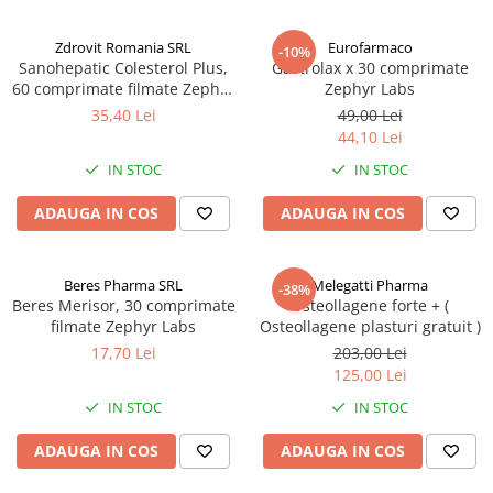
Zdrovit Romania SRL
Eurofarmaco
-10%
Sanohepatic Colesterol Plus,
Gastrolax x 30 comprimate
60 comprimate filmate Zephyr
Zephyr Labs
Labs
35,40 Lei
49,00 Lei
44,10 Lei
IN STOC
IN STOC
ADAUGA IN COS
ADAUGA IN COS
Beres Pharma SRL
Melegatti Pharma
-38%
Beres Merisor, 30 comprimate
Osteollagene forte + (
filmate Zephyr Labs
Osteollagene plasturi gratuit )
17,70 Lei
203,00 Lei
125,00 Lei
IN STOC
IN STOC
ADAUGA IN COS
ADAUGA IN COS