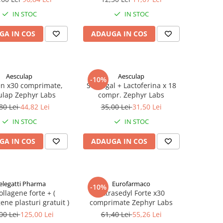
IN STOC
IN STOC
GA IN COS
ADAUGA IN COS
Aesculap
Aesculap
-10%
n x30 comprimate,
Septogal + Lactoferina x 18
ulap Zephyr Labs
compr. Zephyr Labs
80 Lei
44,82 Lei
35,00 Lei
31,50 Lei
IN STOC
IN STOC
GA IN COS
ADAUGA IN COS
legatti Pharma
Eurofarmaco
-10%
llagene forte + (
Extrasedyl Forte x30
ene plasturi gratuit )
comprimate Zephyr Labs
00 Lei
125,00 Lei
61,40 Lei
55,26 Lei