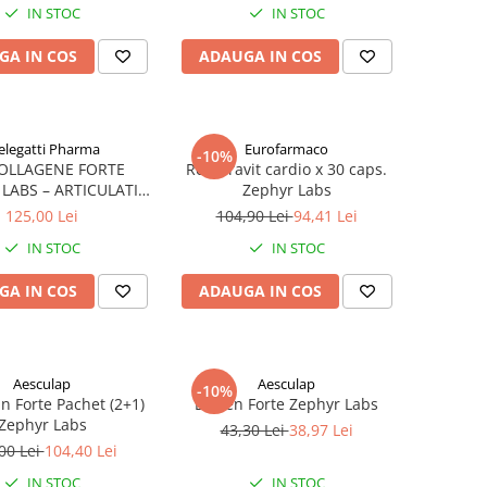
IN STOC
IN STOC
GA IN COS
ADAUGA IN COS
legatti Pharma
Eurofarmaco
-10%
OLLAGENE FORTE
Resveravit cardio x 30 caps.
LABS – ARTICULATII
Zephyr Labs
ASE SI MOBILITATE
125,00 Lei
104,90 Lei
94,41 Lei
IN STOC
IN STOC
GA IN COS
ADAUGA IN COS
Aesculap
Aesculap
-10%
in Forte Pachet (2+1)
Bioven Forte Zephyr Labs
Zephyr Labs
43,30 Lei
38,97 Lei
00 Lei
104,40 Lei
IN STOC
IN STOC