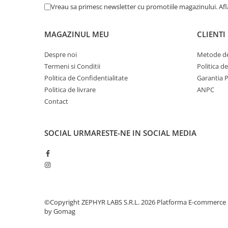
Tensal Bio-Tech
(2)
Vreau sa primesc newsletter cu promotiile magazinului. Af
TERAPIA SA
(2)
Terapia SA - Romania
(1)
MAGAZINUL MEU
CLIENTI
Uriach Romania SRL
(1)
Worwag Pharma Romania SRL
(1)
Despre noi
Metode de
Zdrovit Romania SRL
(7)
Termeni si Conditii
Politica d
Politica de Confidentialitate
Garantia 
Politica de livrare
ANPC
Contact
SOCIAL
URMARESTE-NE IN SOCIAL MEDIA
©Copyright ZEPHYR LABS S.R.L. 2026
Platforma E-commerce
by Gomag