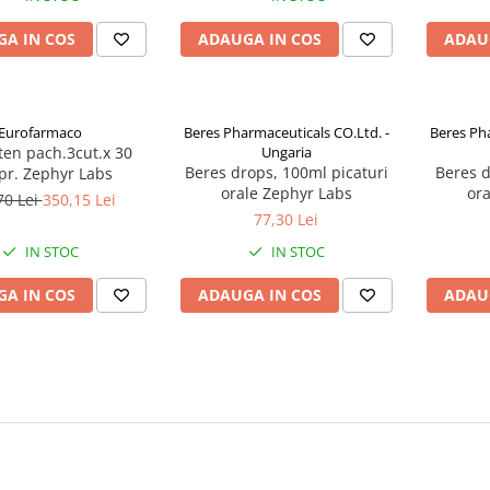
A IN COS
ADAUGA IN COS
ADAU
Eurofarmaco
Beres Pharmaceuticals CO.Ltd. -
Beres Pha
en pach.3cut.x 30
Ungaria
Beres drops, 100ml picaturi
Beres d
r. Zephyr Labs
orale Zephyr Labs
ora
70 Lei
350,15 Lei
77,30 Lei
IN STOC
IN STOC
A IN COS
ADAUGA IN COS
ADAU