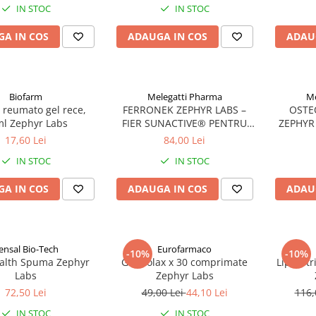
IN STOC
IN STOC
A IN COS
ADAUGA IN COS
ADAU
Biofarm
Melegatti Pharma
Me
 reumato gel rece,
FERRONEK ZEPHYR LABS –
OSTE
l Zephyr Labs
FIER SUNACTIVE® PENTRU
ZEPHYR 
ENERGIE SI IMUNITATE
SANATO
17,60 Lei
84,00 Lei
IN STOC
IN STOC
A IN COS
ADAUGA IN COS
ADAU
ensal Bio-Tech
Eurofarmaco
-10%
-10%
alth Spuma Zephyr
Gastrolax x 30 comprimate
Lipoartr
Labs
Zephyr Labs
72,50 Lei
49,00 Lei
44,10 Lei
116,
IN STOC
IN STOC