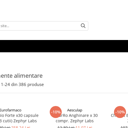
ente alimentare
1-
24
din
386
produse
Eurofarmaco
Aesculap
-10%
-10%
io Forte x30 capsule
NaturRo Anghinare x 30
Cholest B
3 cutii) Zephyr Labs
compr. Zephyr Labs
80 Lei
258,24 Lei
12,30 Lei
11,07 Lei
107