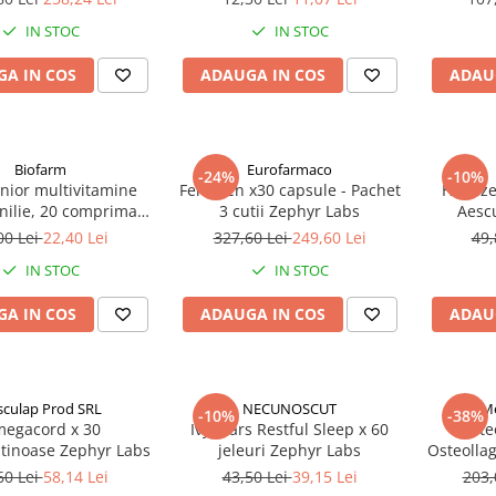
IN STOC
IN STOC
A IN COS
ADAUGA IN COS
ADAU
Biofarm
Eurofarmaco
-24%
-10%
unior multivitamine
Ferrozen x30 capsule - Pachet
Hepaze
nilie, 20 comprimate
3 cutii Zephyr Labs
Aesc
abile Zephyr Labs
00 Lei
22,40 Lei
327,60 Lei
249,60 Lei
49,
IN STOC
IN STOC
A IN COS
ADAUGA IN COS
ADAU
sculap Prod SRL
NECUNOSCUT
Me
-10%
-38%
egacord x 30
Ivybears Restful Sleep x 60
Osteo
atinoase Zephyr Labs
jeleuri Zephyr Labs
Osteollag
60 Lei
58,14 Lei
43,50 Lei
39,15 Lei
203,