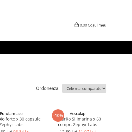
0,00
Coșul meu
Ordoneaza:
Eurofarmaco
Aesculap
-10%
io forte x 30 capsule
NaturRo Silimarina x 60
Zephyr Labs
compr. Zephyr Labs
,60 Lei
96,84 Lei
12,30 Lei
11,07 Lei