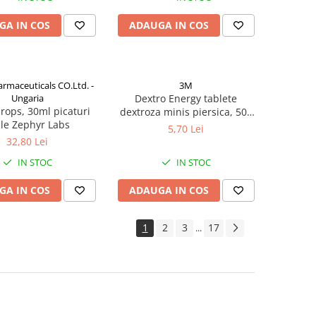
GA IN COS
ADAUGA IN COS
rmaceuticals CO.Ltd. -
3M
Ungaria
Dextro Energy tablete
rops, 30ml picaturi
dextroza minis piersica, 50g
le Zephyr Labs
Zephyr Labs
5,70 Lei
32,80 Lei
IN STOC
IN STOC
GA IN COS
ADAUGA IN COS
1
2
3
17
...