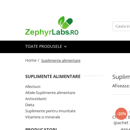
Toate Produsele
Alimentatie sanatoasa
Alimente
TOATE PRODUSELE
Dieta
Imunitate
Home /
Suplimente alimentare
Ceaiuri
Altele-Alimentatie sanatoasa
Suplim
SUPLIMENTE ALIMENTARE
Mama si copil
Afiseaza:
Afectiuni
Ingrijire și cosmetice
Altele-Suplimente alimentare
Scutece si servetele
Antioxidanti
Cosmetice copii
Dieta
Suplimente pentru imunitate
Protectie anti-insecte
-20%
Vitamine si minerale
Cholest B
Hrana pentru bebelusi
(pachet 
Suplimente alimentare copii
PRODUCATORI
322,