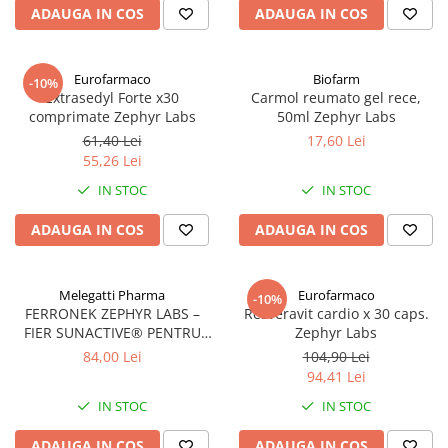
ADAUGA IN COS
ADAUGA IN COS
Eurofarmaco
Biofarm
-10%
Extrasedyl Forte x30
Carmol reumato gel rece,
comprimate Zephyr Labs
50ml Zephyr Labs
61,40 Lei
17,60 Lei
55,26 Lei
IN STOC
IN STOC
ADAUGA IN COS
ADAUGA IN COS
Melegatti Pharma
Eurofarmaco
-10%
FERRONEK ZEPHYR LABS –
Resveravit cardio x 30 caps.
FIER SUNACTIVE® PENTRU
Zephyr Labs
ENERGIE SI IMUNITATE
84,00 Lei
104,90 Lei
94,41 Lei
IN STOC
IN STOC
ADAUGA IN COS
ADAUGA IN COS