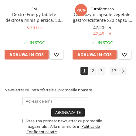
3M
Eurofarmaco
-10%
Dextro Energy tablete
Gastrozym capsule vegetale
dextroza minis piersica, 50g
gastrorezistente x20 capsule
Zephyr Labs
Zephyr Labs
5,70 Lei
47,20 Lei
42,48 Lei
IN STOC
IN STOC
ADAUGA IN COS
ADAUGA IN COS
1
2
3
17
...
Newsletter
Nu rata ofertele si promotiile noastre
Vreau sa primesc newsletter cu promotiile
magazinului. Afla mai multe in
Politica de
Confidentialitate