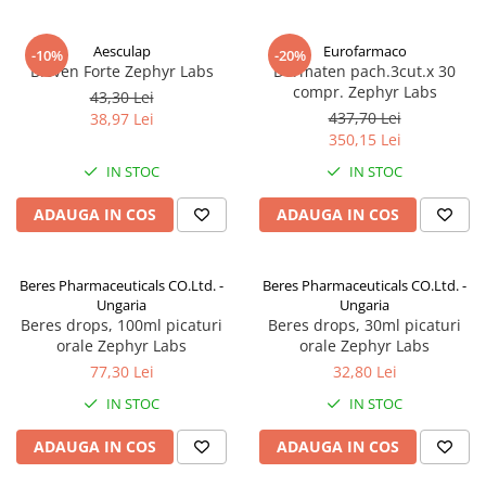
Aesculap
Eurofarmaco
-10%
-20%
Bioven Forte Zephyr Labs
Dermaten pach.3cut.x 30
compr. Zephyr Labs
43,30 Lei
437,70 Lei
38,97 Lei
350,15 Lei
IN STOC
IN STOC
ADAUGA IN COS
ADAUGA IN COS
Beres Pharmaceuticals CO.Ltd. -
Beres Pharmaceuticals CO.Ltd. -
Ungaria
Ungaria
Beres drops, 100ml picaturi
Beres drops, 30ml picaturi
orale Zephyr Labs
orale Zephyr Labs
77,30 Lei
32,80 Lei
IN STOC
IN STOC
ADAUGA IN COS
ADAUGA IN COS