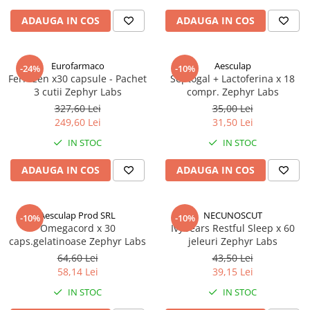
ADAUGA IN COS
ADAUGA IN COS
Eurofarmaco
Aesculap
-24%
-10%
Ferrozen x30 capsule - Pachet
Septogal + Lactoferina x 18
3 cutii Zephyr Labs
compr. Zephyr Labs
327,60 Lei
35,00 Lei
249,60 Lei
31,50 Lei
IN STOC
IN STOC
ADAUGA IN COS
ADAUGA IN COS
Aesculap Prod SRL
NECUNOSCUT
-10%
-10%
Omegacord x 30
Ivybears Restful Sleep x 60
caps.gelatinoase Zephyr Labs
jeleuri Zephyr Labs
64,60 Lei
43,50 Lei
58,14 Lei
39,15 Lei
IN STOC
IN STOC