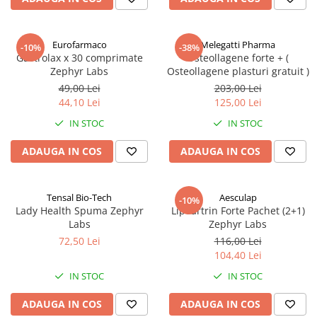
Eurofarmaco
Melegatti Pharma
-10%
-38%
Gastrolax x 30 comprimate
Osteollagene forte + (
Zephyr Labs
Osteollagene plasturi gratuit )
49,00 Lei
203,00 Lei
44,10 Lei
125,00 Lei
IN STOC
IN STOC
ADAUGA IN COS
ADAUGA IN COS
Tensal Bio-Tech
Aesculap
-10%
Lady Health Spuma Zephyr
Lipoartrin Forte Pachet (2+1)
Labs
Zephyr Labs
72,50 Lei
116,00 Lei
104,40 Lei
IN STOC
IN STOC
ADAUGA IN COS
ADAUGA IN COS