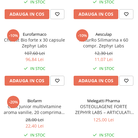
IN STOC
IN STOC
Antioxidanti
Altele-Suplimente alimentare
ADAUGA IN COS
ADAUGA IN COS
Eurofarmaco
Aesculap
-10%
-10%
Cholest Bio forte x 30 capsule
NaturRo Silimarina x 60
Zephyr Labs
compr. Zephyr Labs
107,60 Lei
12,30 Lei
96,84 Lei
11,07 Lei
IN STOC
IN STOC
ADAUGA IN COS
ADAUGA IN COS
Biofarm
Melegatti Pharma
-20%
Cavit Junior multivitamine
OSTEOLLAGENE FORTE
aroma vanilie, 20 comprimate
ZEPHYR LABS – ARTICULATII
masticabile Zephyr Labs
SANATOASE SI MOBILITATE
28,00 Lei
125,00 Lei
22,40 Lei
IN STOC
IN STOC