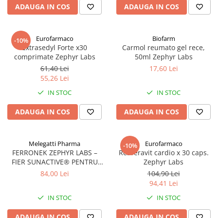
ADAUGA IN COS
ADAUGA IN COS
Eurofarmaco
Biofarm
-10%
Extrasedyl Forte x30
Carmol reumato gel rece,
comprimate Zephyr Labs
50ml Zephyr Labs
61,40 Lei
17,60 Lei
55,26 Lei
IN STOC
IN STOC
ADAUGA IN COS
ADAUGA IN COS
Melegatti Pharma
Eurofarmaco
-10%
FERRONEK ZEPHYR LABS –
Resveravit cardio x 30 caps.
FIER SUNACTIVE® PENTRU
Zephyr Labs
ENERGIE SI IMUNITATE
84,00 Lei
104,90 Lei
94,41 Lei
IN STOC
IN STOC
ADAUGA IN COS
ADAUGA IN COS