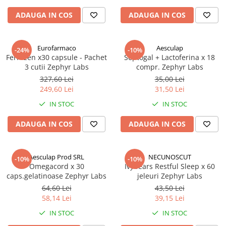
ADAUGA IN COS
ADAUGA IN COS
Eurofarmaco
Aesculap
-24%
-10%
Ferrozen x30 capsule - Pachet
Septogal + Lactoferina x 18
3 cutii Zephyr Labs
compr. Zephyr Labs
327,60 Lei
35,00 Lei
249,60 Lei
31,50 Lei
IN STOC
IN STOC
ADAUGA IN COS
ADAUGA IN COS
Aesculap Prod SRL
NECUNOSCUT
-10%
-10%
Omegacord x 30
Ivybears Restful Sleep x 60
caps.gelatinoase Zephyr Labs
jeleuri Zephyr Labs
64,60 Lei
43,50 Lei
58,14 Lei
39,15 Lei
IN STOC
IN STOC