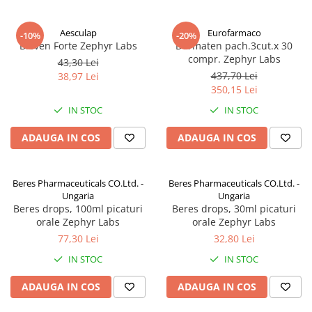
Aesculap
Eurofarmaco
-10%
-20%
Bioven Forte Zephyr Labs
Dermaten pach.3cut.x 30
compr. Zephyr Labs
43,30 Lei
437,70 Lei
38,97 Lei
350,15 Lei
IN STOC
IN STOC
ADAUGA IN COS
ADAUGA IN COS
Beres Pharmaceuticals CO.Ltd. -
Beres Pharmaceuticals CO.Ltd. -
Ungaria
Ungaria
Beres drops, 100ml picaturi
Beres drops, 30ml picaturi
orale Zephyr Labs
orale Zephyr Labs
77,30 Lei
32,80 Lei
IN STOC
IN STOC
ADAUGA IN COS
ADAUGA IN COS