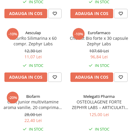
IN STOC
IN STOC
Antioxidanti
Altele-Suplimente alimentare
ADAUGA IN COS
ADAUGA IN COS
Aesculap
Eurofarmaco
-10%
-10%
NaturRo Silimarina x 60
Cholest Bio forte x 30 capsule
compr. Zephyr Labs
Zephyr Labs
12,30 Lei
107,60 Lei
11,07 Lei
96,84 Lei
IN STOC
IN STOC
ADAUGA IN COS
ADAUGA IN COS
Biofarm
Melegatti Pharma
-20%
Cavit Junior multivitamine
OSTEOLLAGENE FORTE
aroma vanilie, 20 comprimate
ZEPHYR LABS – ARTICULATII
masticabile Zephyr Labs
SANATOASE SI MOBILITATE
28,00 Lei
125,00 Lei
22,40 Lei
IN STOC
IN STOC