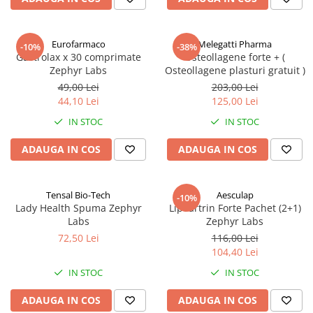
Eurofarmaco
Melegatti Pharma
-10%
-38%
Gastrolax x 30 comprimate
Osteollagene forte + (
Zephyr Labs
Osteollagene plasturi gratuit )
49,00 Lei
203,00 Lei
44,10 Lei
125,00 Lei
IN STOC
IN STOC
ADAUGA IN COS
ADAUGA IN COS
Tensal Bio-Tech
Aesculap
-10%
Lady Health Spuma Zephyr
Lipoartrin Forte Pachet (2+1)
Labs
Zephyr Labs
72,50 Lei
116,00 Lei
104,40 Lei
IN STOC
IN STOC
ADAUGA IN COS
ADAUGA IN COS