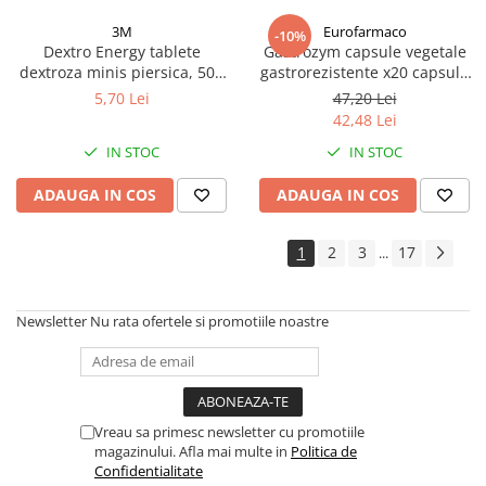
3M
Eurofarmaco
-10%
Dextro Energy tablete
Gastrozym capsule vegetale
dextroza minis piersica, 50g
gastrorezistente x20 capsule
Zephyr Labs
Zephyr Labs
5,70 Lei
47,20 Lei
42,48 Lei
IN STOC
IN STOC
ADAUGA IN COS
ADAUGA IN COS
1
2
3
17
...
Newsletter
Nu rata ofertele si promotiile noastre
Vreau sa primesc newsletter cu promotiile
magazinului. Afla mai multe in
Politica de
Confidentialitate