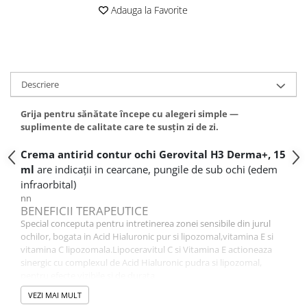
Adauga la Favorite
Descriere
Grija pentru sănătate începe cu alegeri simple —
suplimente de calitate care te susțin zi de zi.
Crema antirid contur ochi
Gerovital
H3 Derma+, 15
ml
are indicații in cearcane, pungile de sub ochi (edem
infraorbital)
nn
BENEFICII TERAPEUTICE
Special conceputa pentru intretinerea zonei sensibile din jurul
ochilor, bogata in Acid Hialuronic pur si lipozomal,vitamina E si
vitamina C lipozomala.Lipoceravitul C si Vitamina E actioneaza
sinergic cu complexul de Acid Hialuronic pudra si lipozomal,
pentru efecte vizibile si de durata.
nn
VEZI MAI MULT
COMPOZIȚIE