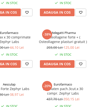
IN STOC
IN STOC
GA IN COS
ADAUGA IN COS
Eurofarmaco
Melegatti Pharma
-38%
ax x 30 comprimate
Osteollagene forte + (
Zephyr Labs
Osteollagene plasturi gratuit )
00 Lei
44,10 Lei
203,00 Lei
125,00 Lei
IN STOC
IN STOC
GA IN COS
ADAUGA IN COS
Aesculap
Eurofarmaco
-20%
 Forte Zephyr Labs
Dermaten pach.3cut.x 30
compr. Zephyr Labs
30 Lei
38,97 Lei
437,70 Lei
350,15 Lei
IN STOC
IN STOC