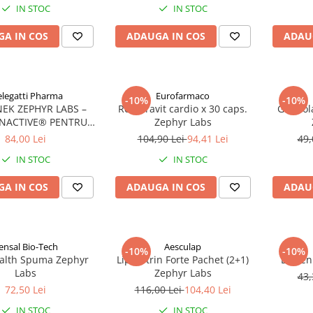
IN STOC
IN STOC
A IN COS
ADAUGA IN COS
ADAU
legatti Pharma
Eurofarmaco
-10%
-10%
EK ZEPHYR LABS –
Resveravit cardio x 30 caps.
Gastrol
UNACTIVE® PENTRU
Zephyr Labs
IE SI IMUNITATE
84,00 Lei
104,90 Lei
94,41 Lei
49,
IN STOC
IN STOC
A IN COS
ADAUGA IN COS
ADAU
ensal Bio-Tech
Aesculap
-10%
-10%
alth Spuma Zephyr
Lipoartrin Forte Pachet (2+1)
Bioven
Labs
Zephyr Labs
43,
72,50 Lei
116,00 Lei
104,40 Lei
IN STOC
IN STOC