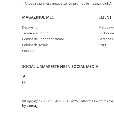
Tensal Bio-Tech
(2)
Vreau sa primesc newsletter cu promotiile magazinului. Af
TERAPIA SA
(2)
Terapia SA - Romania
(1)
MAGAZINUL MEU
CLIENTI
Uriach Romania SRL
(1)
Worwag Pharma Romania SRL
(1)
Despre noi
Metode de
Zdrovit Romania SRL
(7)
Termeni si Conditii
Politica d
Politica de Confidentialitate
Garantia 
Politica de livrare
ANPC
Contact
SOCIAL
URMARESTE-NE IN SOCIAL MEDIA
©Copyright ZEPHYR LABS S.R.L. 2026
Platforma E-commerce
by Gomag