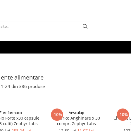
ente alimentare
1-
24
din
386
produse
Eurofarmaco
Aesculap
-10%
-10%
io Forte x30 capsule
NaturRo Anghinare x 30
Cholest B
3 cutii) Zephyr Labs
compr. Zephyr Labs
80 Lei
258,24 Lei
12,30 Lei
11,07 Lei
107