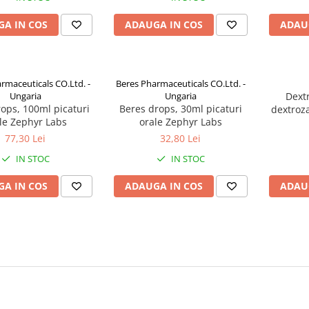
A IN COS
ADAUGA IN COS
ADAU
rmaceuticals CO.Ltd. -
Beres Pharmaceuticals CO.Ltd. -
Ungaria
Ungaria
Dext
ops, 100ml picaturi
Beres drops, 30ml picaturi
dextroza
le Zephyr Labs
orale Zephyr Labs
77,30 Lei
32,80 Lei
IN STOC
IN STOC
A IN COS
ADAUGA IN COS
ADAU