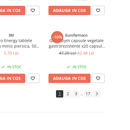
GA IN COS
ADAUGA IN COS
3M
Eurofarmaco
-10%
ro Energy tablete
Gastrozym capsule vegetale
 minis piersica, 50g
gastrorezistente x20 capsule
Zephyr Labs
Zephyr Labs
5,70 Lei
47,20 Lei
42,48 Lei
IN STOC
IN STOC
GA IN COS
ADAUGA IN COS
1
2
3
17
...