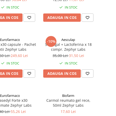
IN STOC
IN STOC
GA IN COS
ADAUGA IN COS
Eurofarmaco
Aesculap
-10%
 x30 capsule - Pachet
Septogal + Lactoferina x 18
utii Zephyr Labs
compr. Zephyr Labs
60 Lei
249,60 Lei
35,00 Lei
31,50 Lei
IN STOC
IN STOC
GA IN COS
ADAUGA IN COS
Eurofarmaco
Biofarm
asedyl Forte x30
Carmol reumato gel rece,
imate Zephyr Labs
50ml Zephyr Labs
40 Lei
55,26 Lei
17,60 Lei