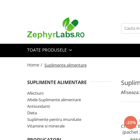
Toate Produsele
Alimentatie sanatoasa
Alimente
TOATE PRODUSELE
Dieta
Imunitate
Home /
Suplimente alimentare
Ceaiuri
Altele-Alimentatie sanatoasa
Suplim
SUPLIMENTE ALIMENTARE
Mama si copil
Afiseaza:
Afectiuni
Ingrijire și cosmetice
Altele-Suplimente alimentare
Scutece si servetele
Antioxidanti
Cosmetice copii
Dieta
Suplimente pentru imunitate
Protectie anti-insecte
-20%
Vitamine si minerale
Cholest B
Hrana pentru bebelusi
(pachet 
Suplimente alimentare copii
PRODUCATORI
322,