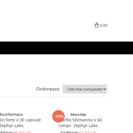
0,00
Ordoneaza:
Eurofarmaco
Aesculap
-10%
io forte x 30 capsule
NaturRo Silimarina x 60
Zephyr Labs
compr. Zephyr Labs
,60 Lei
96,84 Lei
12,30 Lei
11,07 Lei