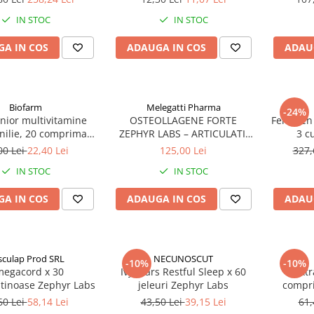
IN STOC
IN STOC
A IN COS
ADAUGA IN COS
ADAU
Biofarm
Melegatti Pharma
-24%
unior multivitamine
OSTEOLLAGENE FORTE
Ferrozen
nilie, 20 comprimate
ZEPHYR LABS – ARTICULATII
3 c
abile Zephyr Labs
SANATOASE SI MOBILITATE
00 Lei
22,40 Lei
125,00 Lei
327,
IN STOC
IN STOC
A IN COS
ADAUGA IN COS
ADAU
sculap Prod SRL
NECUNOSCUT
-10%
-10%
egacord x 30
Ivybears Restful Sleep x 60
Extr
atinoase Zephyr Labs
jeleuri Zephyr Labs
compr
60 Lei
58,14 Lei
43,50 Lei
39,15 Lei
61,