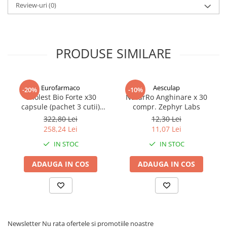
Afectiuni respiratorii
Review-uri
(0)
Afectiuni digestive
Afectiuni osteo-articulare
Afectiuni oftalmologice
PRODUSE SIMILARE
Afectiuni cardio-vasculare
Afectiuni urogenitale
Sanatatea mintii
Eurofarmaco
Aesculap
-20%
-10%
Diabet
Cholest Bio Forte x30
NaturRo Anghinare x 30
capsule (pachet 3 cutii)
compr. Zephyr Labs
Suplimente pentru imunitate
Zephyr Labs
322,80 Lei
12,30 Lei
Dieta
258,24 Lei
11,07 Lei
Antioxidanti
IN STOC
IN STOC
Altele-Suplimente alimentare
ADAUGA IN COS
ADAUGA IN COS
Promo Ianuarie-Septembrie
Newsletter
Nu rata ofertele si promotiile noastre