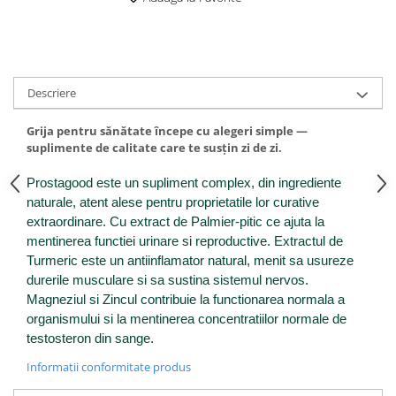
Altele-Produse pentru ingrijire si
frumusete
Produse tehnico-medicale
Aparatura medicala
Descriere
Plasturi
Grija pentru sănătate începe cu alegeri simple —
Altele-Produse tehnico-medicale
suplimente de calitate care te susțin zi de zi.
Sanatatea cuplului
Prostagood este un supliment complex, din ingrediente
Tonice sexuale
naturale, atent alese pentru proprietatile lor curative
Fertilitate
extraordinare. Cu extract de Palmier-pitic ce ajuta la
mentinerea functiei urinare si reproductive. Extractul de
Teste de sarcina si ovulatie
Turmeric este un antiinflamator natural, menit sa usureze
Altele-Sanatatea cuplului
durerile musculare si sa sustina sistemul nervos.
Magneziul si Zincul contribuie la functionarea normala a
Suplimente alimentare
organismului si la mentinerea concentratiilor normale de
Vitamine si minerale
testosteron din sange.
Afectiuni
Informatii conformitate produs
Afectiuni dermatologice