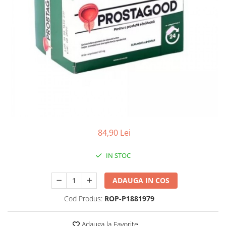
Produse antiparazitare
Sarcina si alaptare
Accesorii
Altele-Mama si copil
Produse pentru ingrijire si
frumusete
Ingrijire ten
Ingrijire maini si picioare
Ingrijire par
84,90 Lei
Igiena orala
IN STOC
Scutece adulti
Igiena intima
ADAUGA IN COS
Ingrijire corp
Cod Produs:
ROP-P1881979
Produse anti-insecte
Protectie solara
Adauga la Favorite