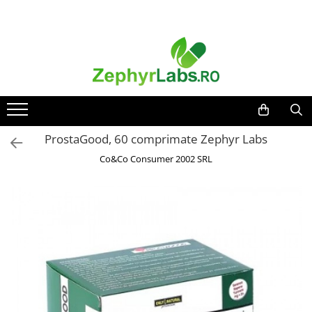
Toate Produsele
Alimentatie sanatoasa
Alimente
Dieta
Imunitate
ProstaGood, 60 comprimate Zephyr Labs
Ceaiuri
Co&Co Consumer 2002 SRL
Altele-Alimentatie sanatoasa
Mama si copil
Ingrijire și cosmetice
Scutece si servetele
Cosmetice copii
Protectie anti-insecte
Hrana pentru bebelusi
Suplimente alimentare copii