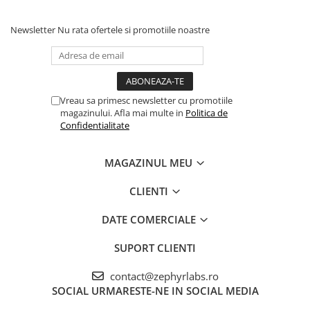
Dimineata si / sau seara - 7 zile pe saptamana. Se aplică o dată
Newsletter
Nu rata ofertele si promotiile noastre
sau de 2 ori pe zi, pe pielea uscată, curățată în prealabil cu Sebium
Gel Spumant sau Sebium H2O. Poate fi folosit ca baza pentru
machiaj.
Vreau sa primesc newsletter cu promotiile
magazinului. Afla mai multe in
Politica de
Confidentialitate
MAGAZINUL MEU
CLIENTI
DATE COMERCIALE
SUPORT CLIENTI
contact@zephyrlabs.ro
SOCIAL
URMARESTE-NE IN SOCIAL MEDIA