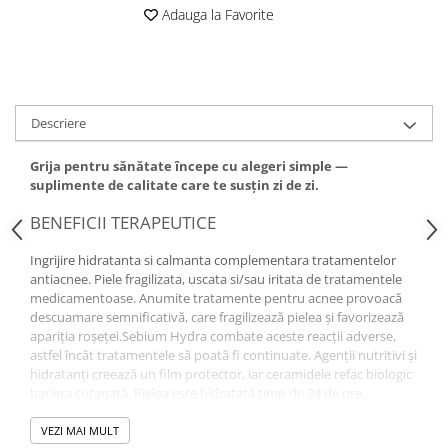
Adauga la Favorite
Descriere
Grija pentru sănătate începe cu alegeri simple —
suplimente de calitate care te susțin zi de zi.
BENEFICII TERAPEUTICE
Ingrijire hidratanta si calmanta complementara tratamentelor
antiacnee. Piele fragilizata, uscata si/sau iritata de tratamentele
medicamentoase. Anumite tratamente pentru acnee provoacă
descuamare semnificativă, care fragilizează pielea și favorizează
apariția roșeței.Sebium Hydra combate aceste reacții adverse,
astfel încât tratamentele să poată fi continuate. Agenții nutritivi și
hidratanți creează un film protector, iar ceramidele refac biologic
bariera cutanată. Pielea este hidratată timp de 24 de ore.
Proprietățile anti-iritante ale enoxolonei și alantoinei, calmeaza si
reduc roseata. Brevetul
FLUIDACTIV™
VEZI MAI MULT